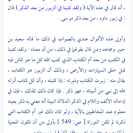
، أنه قال في هذه الآية (
ولقد كتبنا في الزبور من بعد الذكر
) قال
: في زبور
داود
، من بعد ذكر
موسى
.
وأولى هذه الأقوال عندي بالصواب في ذلك ما قاله
سعيد بن
جبير
ومجاهد
ومن قال بقولهما في ذلك ، من أن معناه : ولقد كتبنا
في الكتب من بعد أم الكتاب الذي كتب الله كل ما هو كائن فيه
قبل خلق السماوات والأرض ، وذلك أن الزبور هو الكتاب ،
يقال منه : زبرت الكتاب وذبرته : إذا كتبته ، وأن كل كتاب أنزله
الله إلى نبي من أنبيائه ، فهو ذكر . فإذ كان ذلك كذلك ، فإن في
إدخاله الألف واللام في الذكر الدلالة البينة أنه معني به ذكر بعينه
معلوم عند المخاطبين بالآية ، ولو كان ذلك غير أم الكتاب التي
ذكرنا لم تكن التوراة
[
ص:
549 ]
بأولى من أن تكون المعنية
بذلك من صحف
إبراهيم
، فقد كان قبل زبور
داود
.