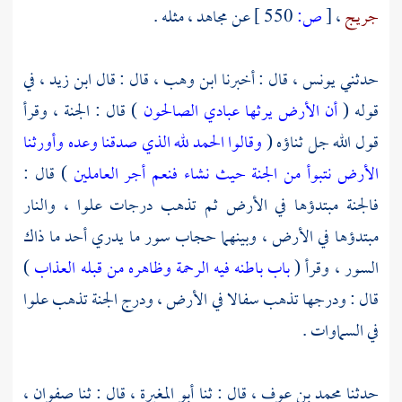
جريج
،
[
ص:
550 ]
عن
مجاهد
، مثله .
حدثني
يونس
، قال : أخبرنا
ابن وهب
، قال : قال
ابن زيد
، في
قوله (
أن الأرض يرثها عبادي الصالحون
) قال : الجنة ، وقرأ
قول الله جل ثناؤه (
وقالوا الحمد لله الذي صدقنا وعده وأورثنا
الأرض نتبوأ من الجنة حيث نشاء فنعم أجر العاملين
) قال :
فالجنة مبتدؤها في الأرض ثم تذهب درجات علوا ، والنار
مبتدؤها في الأرض ، وبينهما حجاب سور ما يدري أحد ما ذاك
السور ، وقرأ (
باب باطنه فيه الرحمة وظاهره من قبله العذاب
)
قال : ودرجها تذهب سفالا في الأرض ، ودرج الجنة تذهب علوا
في السماوات .
حدثنا
محمد بن عوف
، قال : ثنا
أبو المغيرة
، قال : ثنا
صفوان
،