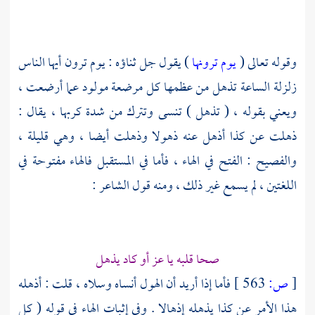
وقوله تعالى (
يوم ترونها
) يقول جل ثناؤه : يوم ترون أيها الناس
زلزلة الساعة تذهل من عظمها كل مرضعة مولود عما أرضعت ،
ويعني بقوله ، ( تذهل ) تنسى وتترك من شدة كربها ، يقال :
ذهلت عن كذا أذهل عنه ذهولا وذهلت أيضا ، وهي قليلة ،
والفصيح : الفتح في الهاء ، فأما في المستقبل فالهاء مفتوحة في
اللغتين ، لم يسمع غير ذلك ، ومنه قول الشاعر :
صحا قلبه يا عز أو كاد يذهل
[
ص:
563 ]
فأما إذا أريد أن الهول أنساه وسلاه ، قلت : أذهله
هذا الأمر عن كذا يذهله إذهالا . وفي إثبات الهاء في قوله ( كل