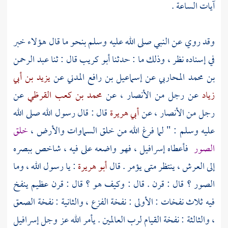
آيات الساعة .
وقد روي عن النبي صلى الله عليه وسلم بنحو ما قال هؤلاء خبر
في إسناده نظر ، وذلك ما : حدثنا
أبو كريب
قال : ثنا
عبد الرحمن
بن محمد المحاربي
عن
إسماعيل بن رافع المدني
عن
يزيد بن أبي
زياد
عن رجل من الأنصار ، عن
محمد بن كعب القرظي
عن
رجل من الأنصار ، عن
أبي هريرة
قال : قال رسول الله صلى الله
عليه وسلم : " لما فرغ الله من خلق السماوات والأرض ،
خلق
الصور
فأعطاه
إسرافيل ،
فهو واضعه على فيه ، شاخص ببصره
إلى العرش ، ينتظر متى يؤمر . قال
أبو هريرة
: يا رسول الله ، وما
الصور ؟ قال : قرن . قال : وكيف هو ؟ قال : قرن عظيم ينفخ
فيه ثلاث نفخات : الأولى : نفخة الفزع ، والثانية : نفخة الصعق
، والثالثة : نفخة القيام لرب العالمين . يأمر الله عز وجل
إسرافيل