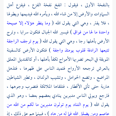
بالنفخة الأولى ، فيقول : انفخ نفخة الفزع ، فيفزع أهل
السماوات والأرض إلا من شاء الله ، ويأمره الله فيديمها ويطولها
، فلا يفتر ، وهي التي يقول الله (
وما ينظر هؤلاء إلا صيحة
واحدة ما لها من فواق
) فيسير الله الجبال فتكون سرابا ، وترج
الأرض بأهلها رجا ، وهي التي يقول الله (
يوم ترجف الراجفة
تتبعها الرادفة قلوب يومئذ واجفة
) فتكون الأرض كالسفينة
الموبقة في البحر تضربها الأمواج تكفأ بأهلها ، أو كالقنديل المعلق
بالعرش ترجحه الأرواح فتميد الناس على ظهرها ، فتذهل
المراضع ، وتضع الحوامل ، وتشيب الولدان ، وتطير الشياطين
هاربة حتى تأتي الأقطار ، فتلقاها الملائكة فتضرب وجوهها ،
فترجع ويولي الناس مدبرين ينادي بعضهم بعضا ، وهو الذي
يقول الله (
يوم التناد يوم تولون مدبرين ما لكم من الله من
عاصم ومن يضلل الله فما له من هاد
) ، فبينما هم على ذلك ، إذ