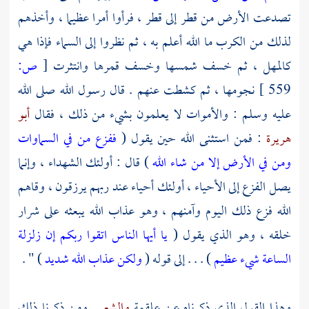
تصدعت الأرض من قطر إلى قطر ، فرأوا أمرا عظيما ، وأخذهم
لذلك من الكرب ما الله أعلم به ، ثم نظروا إلى السماء فإذا هي
كالمهل ، ثم خسف شمسها وخسف قمرها وانتثرت
[
ص:
559 ]
نجومها ، ثم كشطت عنهم . قال رسول الله صلى الله
عليه وسلم : والأموات لا يعلمون بشيء من ذلك ، فقال
أبو
هريرة
: فمن استثنى الله حين يقول (
ففزع من في السماوات
ومن في الأرض إلا من شاء الله
) قال : أولئك الشهداء ، وإنما
يصل الفزع إلى الأحياء ، أولئك أحياء عند ربهم يرزقون ، وقاهم
الله فزع ذلك اليوم وآمنهم ، وهو عذاب الله يبعثه على شرار
خلقه ، وهو الذي يقول (
يا أيها الناس اتقوا ربكم إن زلزلة
الساعة شيء عظيم
) . . . إلى قوله (
ولكن عذاب الله شديد
) " .
وهذا القول الذي ذكرناه عن
علقمة
والشعبي
ومن ذكرنا ذلك