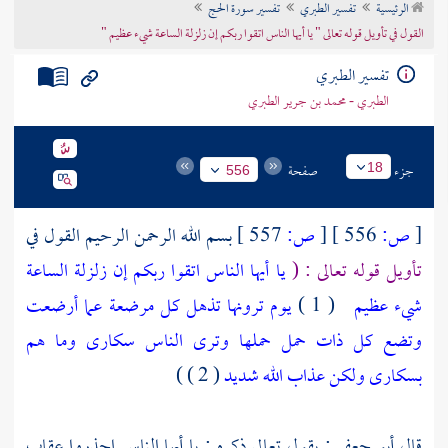
الرئيسية
تفسير الطبري
تفسير سورة الحج
تراجم الأعلام
القول في تأويل قوله تعالى " يا أيها الناس اتقوا ربكم إن زلزلة الساعة شيء عظيم "
تفسير الطبري
الطبري - محمد بن جرير الطبري
جزء
صفحة
18
556
[
ص:
556 ]
[
ص:
557 ]
بسم الله الرحمن الرحيم القول في
تأويل قوله تعالى : (
يا أيها الناس اتقوا ربكم إن زلزلة الساعة
شيء عظيم
( 1 )
يوم ترونها تذهل كل مرضعة عما أرضعت
وتضع كل ذات حمل حملها وترى الناس سكارى وما هم
بسكارى ولكن عذاب الله شديد
( 2 ) )
قال
أبو جعفر
: يقول تعالى ذكره : يا أيها الناس احذروا عقاب