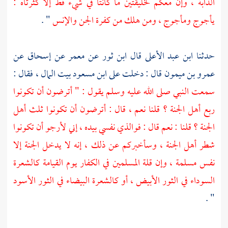
الدابة ، وإن معكم لخليقتين ما كانتا في شيء قط إلا كثرتاه :
يأجوج ومأجوج ،
ومن هلك من كفرة الجن والإنس
" .
حدثنا
ابن عبد الأعلى
قال
ابن ثور
عن
معمر
عن
إسحاق
عن
عمرو بن ميمون
قال : دخلت على
ابن مسعود
بيت المال ، فقال :
سمعت النبي صلى الله عليه وسلم يقول : " أترضون أن تكونوا
ربع أهل الجنة ؟ قلنا نعم ، قال : أترضون أن تكونوا ثلث أهل
الجنة ؟ قلنا : نعم قال : فوالذي نفسي بيده ، إني لأرجو أن تكونوا
شطر أهل الجنة ، وسأخبركم عن ذلك ، إنه لا يدخل الجنة إلا
نفس مسلمة ، وإن قلة المسلمين في الكفار يوم القيامة كالشعرة
السوداء في الثور الأبيض ، أو كالشعرة البيضاء في الثور الأسود
" .