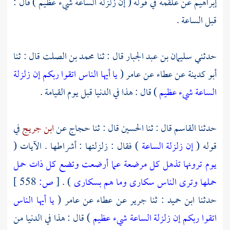
إبراهيم
عن
علقمة
في قوله ( إن زلزلة الساعة شيء عظيم ) قال :
قبل الساعة .
حدثني
سليمان بن عبد الجبار
قال : ثنا
محمد بن الصلت
قال : ثنا
أبو كدينة
عن
عطاء
عن
عامر
(
يا أيها الناس اتقوا ربكم إن زلزلة
الساعة شيء عظيم
) قال : هذا في الدنيا قبل يوم القيامة .
حدثنا
القاسم
قال : ثنا
الحسين
قال : ثنا
حجاج
عن
ابن جريج
في
قوله (
إن زلزلة الساعة
) فقال : زلزلتها : أشراطها . الآيات (
يوم ترونها تذهل كل مرضعة عما أرضعت وتضع كل ذات حمل
حملها وترى الناس سكارى وما هم بسكارى
) .
[
ص:
558 ]
حدثنا
ابن حميد
: ثنا
جرير
عن
عطاء
عن
عامر
(
يا أيها الناس
اتقوا ربكم إن زلزلة الساعة شيء عظيم
) قال : هذا في الدنيا من