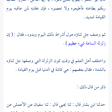
ربكم بطاعته فأطيعوه ولا تعصوه ، فإن عقابه لمن عاقبه يوم
القيامة شديد .
ثم وصف جل ثناؤه هول أشراط ذلك اليوم وبدوه ، فقال : (
إن
زلزلة الساعة شيء عظيم
) .
واختلف أهل العلم في وقت كون الزلزلة التي وصفها جل ثناؤه
بالشدة ، فقال بعضهم : هي كائنة في الدنيا قبل يوم القيامة .
ذكر من قال ذلك :
حدثنا
ابن بشار
قال : ثنا
يحيى
قال : ثنا
سفيان
عن
الأعمش
عن