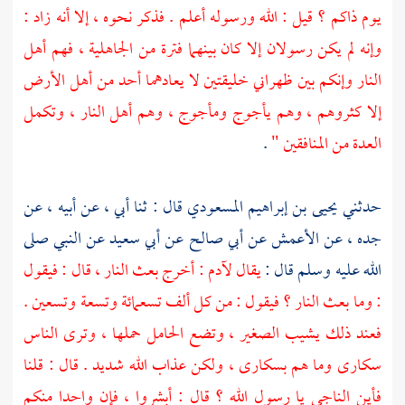
يوم ذاكم ؟ قيل : الله ورسوله أعلم . فذكر نحوه ، إلا أنه زاد :
وإنه لم يكن رسولان إلا كان بينهما فترة من الجاهلية ، فهم أهل
النار وإنكم بين ظهراني خليقتين لا يعادهما أحد من أهل الأرض
إلا كثروهم ، وهم
يأجوج ومأجوج ،
وهم أهل النار ، وتكمل
العدة من المنافقين "
.
حدثني
يحيى بن إبراهيم المسعودي
قال : ثنا أبي ، عن أبيه ، عن
جده ، عن
الأعمش
عن
أبي صالح عن
أبي سعيد
عن النبي صلى
الله عليه وسلم قال :
يقال لآدم : أخرج بعث النار ، قال : فيقول
: وما بعث النار ؟ فيقول : من كل ألف تسعمائة وتسعة وتسعين .
فعند ذلك يشيب الصغير ، وتضع الحامل حملها ، وترى الناس
سكارى وما هم بسكارى ، ولكن عذاب الله شديد . قال : قلنا
فأين الناجي يا رسول الله ؟ قال : أبشروا ، فإن واحدا منكم