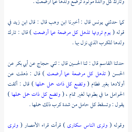
وتترك كل والدة مولود ترضع ولدها عما أرضعت .
كما حدثني
يونس
قال : أخبرنا
ابن وهب
قال : قال
ابن زيد
في
قوله (
يوم ترونها تذهل كل مرضعة عما أرضعت
) قال : تترك
ولدها للكرب الذي نزل بها .
حدثنا
القاسم
قال : ثنا
الحسين
قال : ثني
حجاج
عن
أبي بكر
عن
الحسن
(
تذهل كل مرضعة عما أرضعت
) قال : ذهلت عن
أولادها بغير فطام (
وتضع كل ذات حمل حملها
) قال : ألقت
الحوامل ما في بطونها لغير تمام ، (
وتضع كل ذات حمل حملها
)
يقول : وتسقط كل حامل من شدة كرب ذلك حملها .
وقوله (
وترى الناس سكارى
) قرأت قراء الأمصار (
وترى