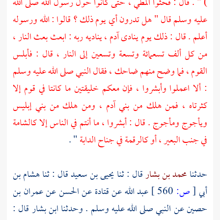
) " . قال : فحثوا المطي ، حتى كانوا حول رسول الله صلى الله
عليه وسلم قال " هل تدرون أي يوم ذلك ؟ قالوا : الله ورسوله
أعلم . قال : ذلك يوم ينادى
آدم ،
يناديه ربه : ابعث بعث النار ،
من كل ألف تسعمائة وتسعة وتسعين إلى النار ، قال : فأبلس
القوم ، فما وضح منهم ضاحك ، فقال النبي صلى الله عليه وسلم
: ألا اعملوا وأبشروا ، فإن معكم خليقتين ما كانتا في قوم إلا
كثرتاه ، فمن هلك من بني آدم ، ومن هلك من بني إبليس
ويأجوج ومأجوج
. قال : أبشروا ، ما أنتم في الناس إلا كالشامة
في جنب البعير ، أو كالرقمة في جناح الدابة
" .
حدثنا
محمد بن بشار
قال : ثنا
يحيى بن سعيد
قال : ثنا
هشام بن
أبي
[
ص:
560 ]
عبد الله
عن
قتادة
عن
الحسن
عن
عمران بن
حصين
عن النبي صلى الله عليه وسلم . وحدثنا
ابن بشار
قال :