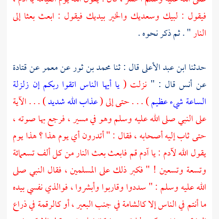
فيقول : لبيك وسعديك والخير بيديك فيقول : ابعث بعثا إلى
النار
" . ثم ذكر نحوه .
حدثنا
ابن عبد الأعلى
قال : ثنا
محمد بن ثور
عن
معمر
عن
قتادة
عن
أنس
قال : "
نزلت (
يا أيها الناس اتقوا ربكم إن زلزلة
الساعة شيء عظيم
) . . . حتى إلى (
عذاب الله شديد
) . . . الآية
على النبي صلى الله عليه وسلم وهو في مسير ، فرجع بها صوته ،
حتى ثاب إليه أصحابه ، فقال : " أتدرون أي يوم هذا ؟ هذا يوم
يقول الله
لآدم
: يا
آدم
قم فابعث بعث النار من كل ألف تسعمائة
وتسعة وتسعين ! " فكبر ذلك على المسلمين ، فقال النبي صلى
الله عليه وسلم : " سددوا وقاربوا وأبشروا ، فوالذي نفسي بيده
ما أنتم في الناس إلا كالشامة في جنب البعير ، أو كالرقمة في ذراع