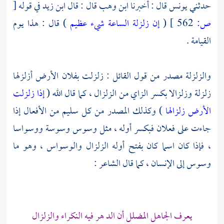
حدثني
يونس
قال : أخبرنا
ابن وهب
قال : قال
ابن زيد
في قوله
[
ص:
562 ]
(
إن زلزلة الساعة شيء عظيم
) قال : هذا يوم
القيامة .
والزلزلة مصدر من قول القائل : زلزلت بفلان الأرض أزلزلها
زلزلة وزلزالا بكسر الزاي من الزلزال ، كما قال الله (
إذا زلزلت
الأرض زلزالها
) وكذلك المصدر من كل سليم من الأفعال إذا
جاءت على فعلان فبكسر أوله ، مثل وسوس وسوسة ووسواسا
، فإذا كان اسما كان بفتح أوله الزلزال والوسواس ، وهو ما
وسوس إلى الإنسان ، كما قال الشاعر :
يعرف الجاهل المضلل أن الد هر فيه النكراء والزلزال