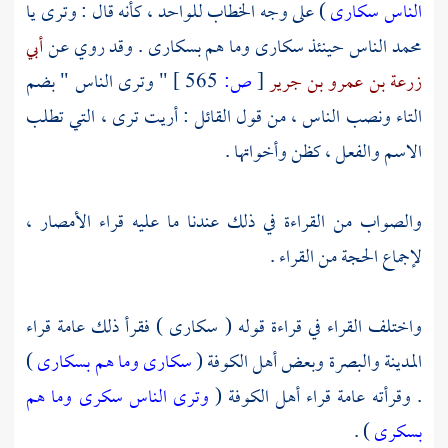
الناس سكارى
) على وجه الخطاب للواحد ، كأنه قال : وترى يا
محمد
الناس حينئذ سكارى وما هم بسكارى . وقد روي عن
أبي
زرعة بن عمرو بن جرير
[
ص:
565 ]
" وترى الناس " بضم
التاء ونصب الناس ، من قول القائل : أريت ترى ، التي تطلب
الاسم والفعل ، كظن وأخواتها .
والصواب من القراءة في ذلك عندنا ما عليه قراء الأمصار ،
لإجماع الحجة من القراء .
واختلف القراء في قراءة قوله ( سكارى ) فقرأ ذلك عامة قراء
المدينة
والبصرة
وبعض
أهل الكوفة
(
سكارى وما هم بسكارى
)
. وقرأته عامة قراء أهل الكوفة (
وترى الناس سكرى وما هم
بسكرى
) .