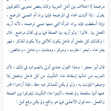
مرضعة ) اختلاف بين أهل العربية وكان بعض نحويي الكوفيين
يقول : إذا أثبتت الهاء في المرضعة فإنما يراد أم الصبي المرضع ،
وإذا أسقطت فإنه يراد المرأة التي معها صبي ترضعه ، لأنه أريد
الفعل بها . قالوا : ولو أريد بها الصفة فيما يرى لقال مرضع . قال
: وكذلك كل مفعل أو فاعل يكون للأنثى ولا يكون للذكر ، فهو
بغير هاء ، نحو : مقرب ، وموقر ، ومشدن ، وحامل ، وحائض .
قال
أبو جعفر
: وهذا القول عندي أولى بالصواب في ذلك ، لأن
العرب من شأنها إسقاط هاء التأنيث من كل فاعل ومفعل إذا
وصفوا المؤنث به ، ولو لم يكن للمذكر فيه حظ ، فإذا أرادوا الخبر
عنها أنها ستفعله ولم تفعله ، أثبتوا هاء التأنيث ليفرقوا بين الصفة
والفعل . منه قول الأعشى فيما هو واقع ولم يكن وقع قبل :