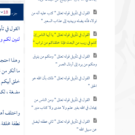
القول في تأويل قوله تعالى " كتب عليه أنه من
جزء
18
تولاه فأنه يضله ويهديه إلى عذاب السعير "
القول في تأو
القول في تأويل قوله تعالى " يا أيها الناس إن
لنبين لكم و
كنتم في ريب من البعث فإنا خلقناكم من تراب "
القول في تأويل قوله تعالى " ومنكم من يتوفى
وهذا احتجاج 
ومنكم من يرد إلى أرذل العمر "
ما أنكر من 
القول في تأويل قوله تعالى " ذلك بأن الله هو
خلق أبيكم آ
الحق "
مضغة ، لكم 
القول في تأويل قوله تعالى " ومن الناس من
يجادل في الله بغير علم ولا هدى ولا كتاب منير "
واختلف أهل 
القول في تأويل قوله تعالى " ثاني عطفه ليضل
نطفة مخلقة و
عن سبيل الله "