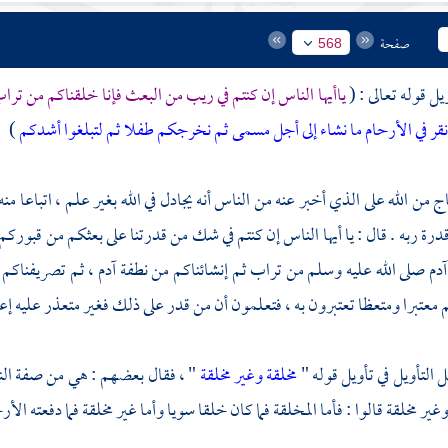
صفحة
568
يل قوله تعالى : (
ياأيها الناس إن كنتم في ريب من البعث فإنا خلقناكم من ت
نقر في الأرحام ما نشاء إلى أجل مسمى ثم نخرجكم طفلا ثم لتبلغوا أشدكم
)
من الله على الذي أخبر عنه من الناس أنه يجادل في الله بغير علم ، اتباعا منه
قدرة ربه . قال : يا أيها الناس إن كنتم في شك من قدرتنا على بعثكم من قبوركم 
دم صلى الله عليه وسلم من تراب ثم إنشائناكم من نطفة آدم ، ثم تصريفناكم أ
معتبرا ومتعظا تعتبرون به ، فتعلمون أن من قدر على ذلك فغير متعذر عليه إعادت
التأويل في تأويل قوله "
مخلقة وغير مخلقة
" ، فقال بعضهم : هي من صفة النط
غير مخلقة قالوا : فأما المخلقة فما كان خلقا سويا وأما غير مخلقة فما دفعته ال