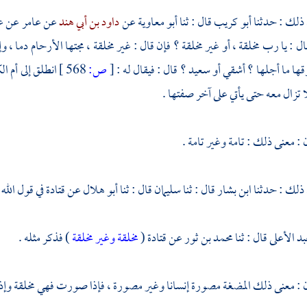
 ذلك : حدثنا
أبو كريب
قال : ثنا
أبو معاوية
عن
داود بن أبي هند
عن
عامر
عن
ع
ال : يا رب مخلقة ، أو غير مخلقة ؟ فإن قال : غير مخلقة ، مجتها الأرحام دما ، و
قها ما أجلها ؟ أشقي أو سعيد ؟ قال : فيقال له :
[
ص:
568 ]
انطلق إلى أم ا
 تزال معه حتى يأتي على آخر صفتها .
: معنى ذلك : تامة وغير تامة .
 ذلك : حدثنا
ابن بشار
قال : ثنا
سليمان
قال : ثنا
أبو هلال
عن
قتادة
في قول الله 
بد الأعلى
قال : ثنا
محمد بن ثور
عن
قتادة
(
مخلقة وغير مخلقة
) فذكر مثله .
: معنى ذلك المضغة مصورة إنسانا وغير مصورة ، فإذا صورت فهي مخلقة وإذا 