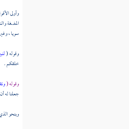
القول في تأويل قوله تعالى " وأذن في الناس
وأولى الأقو
بالحج يأتوك رجالا "
المضغة والن
القول في تأويل قوله تعالى " ذلك ومن يعظم
سويا ، وغير 
حرمات الله فهو خير له عند ربه "
القول في تأويل قوله تعالى " حنفاء لله غير
وقوله (
لنب
مشركين به "
خلقكم .
القول في تأويل قوله تعالى " ذلك ومن يعظم
شعائر الله فإنها من تقوى القلوب "
وقوله (
ونق
القول في تأويل قوله تعالى " لكم فيها منافع
جعلنا له أن
إلى أجل مسمى ثم محلها إلى البيت العتيق "
القول في تأويل قوله تعالى " ولكل أمة جعلنا
وبنحو الذي 
منسكا "