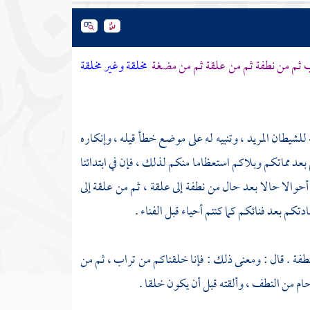
راب ثم من نطفة ثم من علقة ثم من مضغة
مخلقة وغير مخلقة
 للشيطان المريد ، وتنبيه له على موضع خطأ قيله ، وإنكاره
بعد مماتكم وبلاكم استعظاما منكم لذلك ، فإن في ابتدائنا
حوالا حالا بعد حال من نطفة إلى علقة ، ثم من علقة إلى
كم بعد فنائكم كما كنتم أحياء قبل الفناء .
فة . قال : ومعنى ذلك : فإنا خلقناكم من تراب ، ثم من
أرحام من النطف ، وألقته قبل أن يكون خلقا .