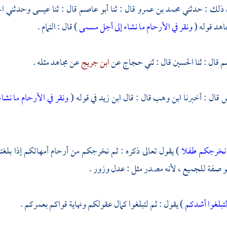
 ذلك : حدثني
محمد بن عمرو
قال : ثنا
أبو عاصم
قال : ثنا
عيسى
وحدثني
ا
اهد
قوله (
ونقر في الأرحام ما نشاء إلى أجل مسمى
) قال : التمام .
سم
قال : ثنا
الحسين
قال : ثني
حجاج
عن
ابن جريج
عن
مجاهد
مثله .
س
قال : أخبرنا
ابن وهب
قال : قال
ابن زيد
في قوله (
ونقر في الأرحام ما نش
نخرجكم طفلا
) يقول تعالى ذكره : ثم نخرجكم من أرحام أمهاتكم إذا بل
 صفة للجميع ، لأنه مصدر مثل : عدل وزور .
لتبلغوا أشدكم
) يقول : ثم لتبلغوا كمال عقولكم ونهاية قواكم بعمركم .