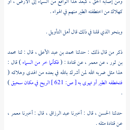
ومن إصابة الحق ، كبعد هذا الواقع من السماء إلى الأرض ، أو
كهلاك من اختطفته الطير منهم في الهواء .
وبنحو الذي قلنا في ذلك قال أهل التأويل .
ذكر من قال ذلك : حدثنا
محمد بن عبد الأعلى
، قال : ثنا
محمد
بن ثور
، عن
معمر
، عن
قتادة
: (
فكأنما خر من السماء
) قال :
هذا مثل ضربه الله لمن أشرك بالله في بعده من الهدى وهلاكه (
فتخطفه الطير أو تهوى به
[
ص:
621 ]
الريح في مكان سحيق
)
.
حدثنا
الحسن
، قال : أخبرنا
عبد الرزاق
، قال : أخبرنا
معمر
،
عن
قتادة
مثله .