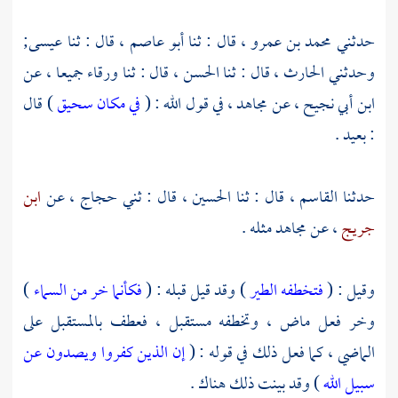
حدثني
محمد بن عمرو
، قال : ثنا
أبو عاصم
، قال : ثنا
عيسى;
وحدثني
الحارث
، قال : ثنا
الحسن
، قال : ثنا
ورقاء
جميعا ، عن
ابن أبي نجيح
، عن
مجاهد
، في قول الله : (
في مكان سحيق
) قال
: بعيد .
حدثنا
القاسم
، قال : ثنا
الحسين
، قال : ثني
حجاج
، عن
ابن
جريج
، عن
مجاهد
مثله .
وقيل : (
فتخطفه الطير
) وقد قيل قبله : (
فكأنما خر من السماء
)
وخر فعل ماض ، وتخطفه مستقبل ، فعطف بالمستقبل على
الماضي ، كما فعل ذلك في قوله : (
إن الذين كفروا ويصدون عن
سبيل الله
) وقد بينت ذلك هناك .