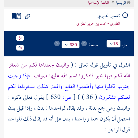
الرئيسية
المكتبة الإسلامية
تراجم الأعلام
تفسير الطبري
الطبري - محمد بن جرير الطبري
جزء
صفحة
18
630
القول في تأويل قوله تعالى : (
والبدن جعلناها لكم من شعائر
الله لكم فيها خير فاذكروا اسم الله عليها صواف
فإذا وجبت
جنوبها فكلوا منها وأطعموا القانع والمعتر كذلك سخرناها لكم
لعلكم تشكرون
( 36 ) )
[
ص:
630 ]
يقول تعالى ذكره :
والبدن وهي جمع بدنة ، وقد يقال لواحدها : بدن ، وإذا قيل بدن
احتمل أن يكون جمعا وواحدا ، يدل على أنه قد يقال ذلك للواحد
قول الراجز :