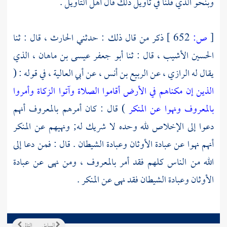
وبنحو الذي قلنا في تأويل ذلك قال أهل التأويل .
[
ص:
652 ]
ذكر من قال ذلك : حدثني
الحارث
، قال : ثنا
الحسين الأشيب
، قال : ثنا
أبو جعفر عيسى بن ماهان ، الذي
يقال له الرازي
، عن
الربيع بن أنس
، عن
أبي العالية
، في قوله : (
الذين إن مكناهم في الأرض أقاموا الصلاة وآتوا الزكاة وأمروا
بالمعروف ونهوا عن المنكر
) قال : كان أمرهم بالمعروف أنهم
دعوا إلى الإخلاص لله وحده لا شريك له; ونهيهم عن المنكر
أنهم نهوا عن عبادة الأوثان وعبادة الشيطان . قال : فمن دعا إلى
الله من الناس كلهم فقد أمر بالمعروف ، ومن نهى عن عبادة
الأوثان وعبادة الشيطان فقد نهى عن المنكر .
السابق
التالي