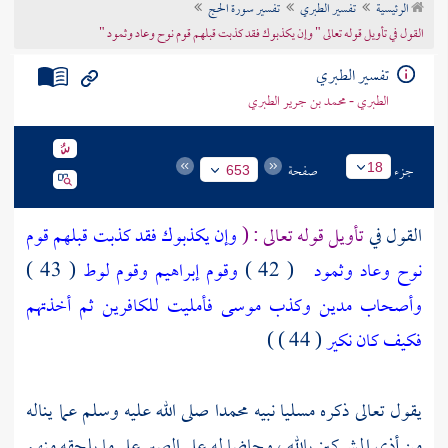
الرئيسية
تفسير الطبري
تفسير سورة الحج
تراجم الأعلام
القول في تأويل قوله تعالى " وإن يكذبوك فقد كذبت قبلهم قوم نوح وعاد وثمود "
تفسير الطبري
الطبري - محمد بن جرير الطبري
جزء
صفحة
18
653
القول في
تأويل قوله تعالى : (
وإن يكذبوك فقد كذبت قبلهم قوم
نوح وعاد وثمود
( 42 )
وقوم إبراهيم وقوم لوط
( 43 )
وأصحاب مدين وكذب موسى فأمليت للكافرين ثم أخذتهم
فكيف كان نكير
( 44 ) )
يقول تعالى ذكره مسليا نبيه
محمدا
صلى الله عليه وسلم عما يناله
من أذى المشركين بالله ، وحاضا له على الصبر على ما يلحقه منهم