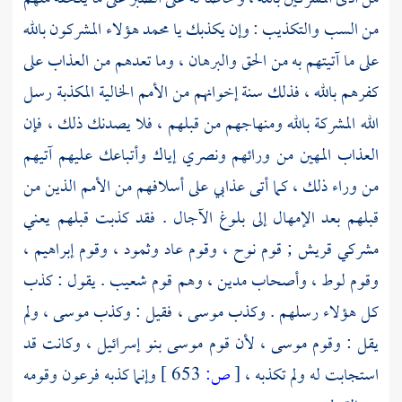
من السب والتكذيب : وإن يكذبك يا
محمد
هؤلاء المشركون بالله
على ما آتيتهم به من الحق والبرهان ، وما تعدهم من العذاب على
كفرهم بالله ، فذلك سنة إخوانهم من الأمم الخالية المكذبة رسل
الله المشركة بالله ومنهاجهم من قبلهم ، فلا يصدنك ذلك ، فإن
العذاب المهين من ورائهم ونصري إياك وأتباعك عليهم آتيهم
من وراء ذلك ، كما أتى عذابي على أسلافهم من الأمم الذين من
قبلهم بعد الإمهال إلى بلوغ الآجال . فقد كذبت قبلهم يعني
مشركي
قريش
;
قوم نوح
،
وقوم عاد
وثمود
،
وقوم إبراهيم
،
وقوم لوط ،
وأصحاب مدين
، وهم
قوم شعيب
. يقول : كذب
كل هؤلاء رسلهم . وكذب
موسى ،
فقيل : وكذب
موسى ،
ولم
يقل :
وقوم موسى
، لأن قوم
موسى
بنو إسرائيل
، وكانت قد
استجابت له ولم تكذبه ،
[
ص:
653 ]
وإنما كذبه
فرعون
وقومه