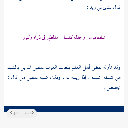
قول
عدي بن زيد
:
شاده مرمرا وجلله كلسا فللطير في ذراه وكور
وقد تأوله بعض أهل العلم بلغات العرب بمعنى المزين بالشيد
من شدته أشيده . إذا زينته به ، وذلك شبيه بمعنى من قال :
مجصص .
السابق
التالي