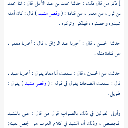
]
ذكر من قال ذلك : حدثنا
محمد بن عبد الأعلى
قال : ثنا
محمد
بن ثور
، عن
معمر
، عن
قتادة
: (
وقصر مشيد
) قال : كان أهله
شيدوه وحصنوه ، فهلكوا وتركوه .
حدثنا
الحسن
، قال : أخبرنا
عبد الرزاق
، قال : أخبرنا
معمر
،
عن
قتادة
مثله .
حدثت عن
الحسين
، قال : سمعت
أبا معاذ
يقول : أخبرنا
عبيد
،
قال : سمعت
الضحاك
يقول في قوله : (
وقصر مشيد
) يقول :
طويل .
وأولى القولين في ذلك بالصواب قول من قال : عنى بالمشيد
المجصص ، وذلك أن الشيد في كلام العرب هو الجص بعينه;