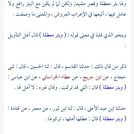
ولها بئر معطلة وقصر مشيد; ولكن لما لم يكن مع البئر رافع ولا
عامل فيها ، أتبعها في الإعراب العروش ، والمعنى ما وصفت .
وبنحو الذي قلنا في معنى قوله : (
وبئر معطلة
) قال أهل التأويل
.
ذكر من قال ذلك : حدثنا
القاسم
، قال : ثنا
الحسين
، قال : ثنى
حجاج
، عن
ابن جريج
، عن
عطاء الخراساني
، عن
ابن عباس
:
(
وبئر معطلة
) قال : التي قد تركت . وقال غيره : لا أهل لها .
حدثنا
ابن عبد الأعلى
، قال : ثنا
ابن ثور
، عن
معمر
، عن
قتادة
:
(
وبئر معطلة
) قال : عطلها أهلها ، تركوها .