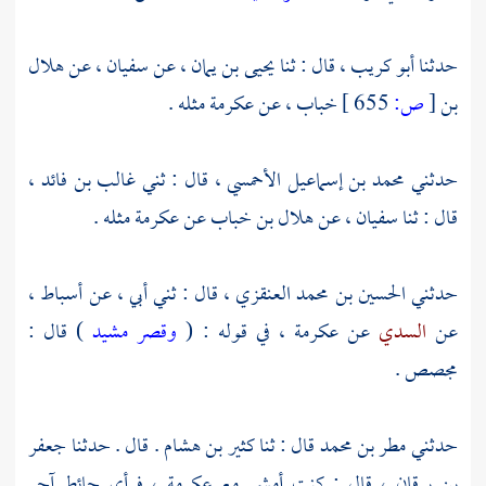
حدثنا
أبو كريب
، قال : ثنا
يحيى بن يمان
، عن
سفيان
، عن
هلال
بن
[
ص:
655 ]
خباب
، عن
عكرمة
مثله .
حدثني
محمد بن إسماعيل الأحمسي
، قال : ثني
غالب بن فائد
،
قال : ثنا
سفيان
، عن
هلال بن خباب
عن
عكرمة
مثله .
حدثني
الحسين بن محمد العنقزي
، قال : ثني أبي ، عن
أسباط
،
عن
السدي
عن
عكرمة
، في قوله : (
وقصر مشيد
) قال :
مجصص .
حدثني
مطر بن محمد
قال : ثنا
كثير بن هشام
. قال . حدثنا
جعفر
بن برقان
، قال : كنت أمشي مع
عكرمة
، فرأى حائط آجر