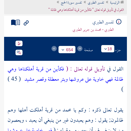
الرئيسية
تفسير الطبري
تفسير سورة الحج
تراجم الأعلام
القول في تأويل قوله تعالى " فكأين من قرية أهلكناها وهي ظالمة "
تفسير الطبري
الطبري - محمد بن جرير الطبري
جزء
صفحة
18
654
القول في
تأويل قوله تعالى : (
فكأين من قرية أهلكناها وهي
ظالمة فهي خاوية على عروشها وبئر معطلة وقصر مشيد
( 45 )
)
يقول تعالى ذكره : وكم يا
محمد
من قرية أهلكت أهلها وهم
ظالمون; يقول : وهم يعبدون غير من ينبغي أن يعبد ، ويعصون
من لا ينبغي لهم أن يعصوه . وقوله : (
فهي خاوية على عروشها