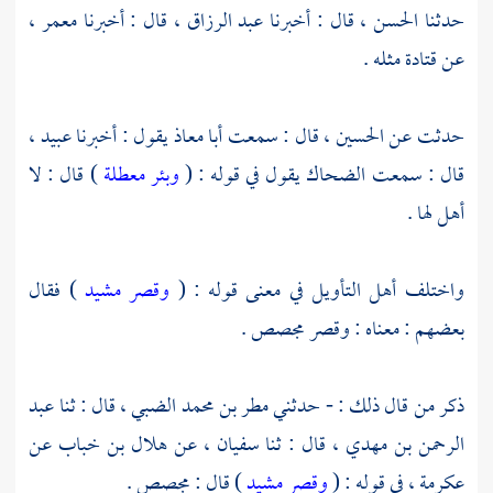
حدثنا
الحسن
، قال : أخبرنا
عبد الرزاق
، قال : أخبرنا
معمر
،
عن
قتادة
مثله .
حدثت عن
الحسين
، قال : سمعت
أبا معاذ
يقول : أخبرنا
عبيد
،
قال : سمعت
الضحاك
يقول في قوله : (
وبئر معطلة
) قال : لا
أهل لها .
واختلف أهل التأويل في معنى قوله : (
وقصر مشيد
) فقال
بعضهم : معناه : وقصر مجصص .
ذكر من قال ذلك : - حدثني
مطر بن محمد الضبي
، قال : ثنا
عبد
الرحمن بن مهدي
، قال : ثنا
سفيان
، عن
هلال بن خباب
عن
عكرمة
، في قوله : (
وقصر مشيد
) قال : مجصص .