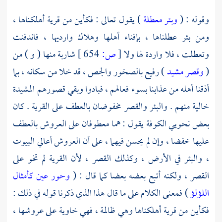
وقوله : (
وبئر معطلة
) يقول تعالى : فكأين من قرية أهلكناها ،
ومن بئر عطلناها ، بإفناء أهلها وهلاك وارديها ، فاندفنت
وتعطلت ، فلا واردة لها ولا
[
ص:
654 ]
شاربة منها ( و ) من
(
وقصر مشيد
) رفيع بالصخور والجص ، قد خلا من سكانه ، بما
أذقنا أهله من عذابنا بسوء فعالهم ، فبادوا وبقي قصورهم المشيدة
خالية منهم . والبئر والقصر مخفوضان بالعطف على القرية . كان
بعض نحويي الكوفة يقول : هما معطوفان على العروش بالعطف
عليها خفضا ، وإن لم يحسن فيهما ، على أن العروش أعالي البيوت
، والبئر في الأرض ، وكذلك القصر ، لأن القرية لم تخو على
القصر ، ولكنه أتبع بعضه بعضا كما قال : (
وحور عين كأمثال
اللؤلؤ
) فمعنى الكلام على ما قال هذا الذي ذكرنا قوله في ذلك :
فكأين من قرية أهلكناها وهي ظالمة ، فهي خاوية على عروشها ،