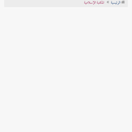
الرئيسية
المكتبة الإسلامية
تراجم الأعلام