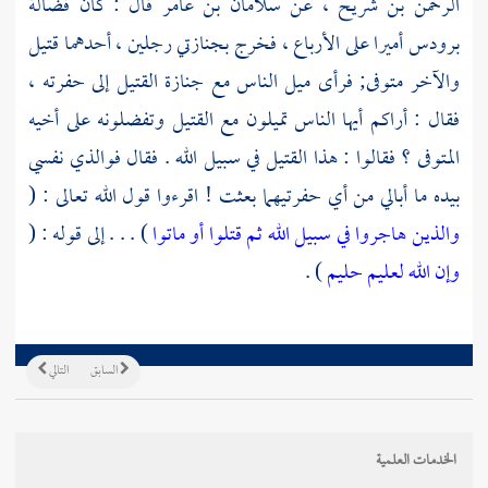
الرحمن بن شريح
، عن
سلامان بن عامر
قال : كان
ف‍ضالة
برودس
أميرا على الأرباع ، فخرج بجنازتي رجلين ، أحدهما قتيل
والآخر متوفى; فرأى ميل الناس مع جنازة القتيل إلى حفرته ،
فقال : أراكم أيها الناس تميلون مع القتيل وتفضلونه على أخيه
المتوفى ؟ فقالوا : هذا القتيل في سبيل الله . فقال فوالذي نفسي
بيده ما أبالي من أي حفرتيهما بعثت ! اقرءوا قول الله تعالى : (
والذين هاجروا في سبيل الله ثم قتلوا أو ماتوا
) . . . إلى قوله : (
وإن الله لعليم حليم
) .
السابق
التالي
الخدمات العلمية