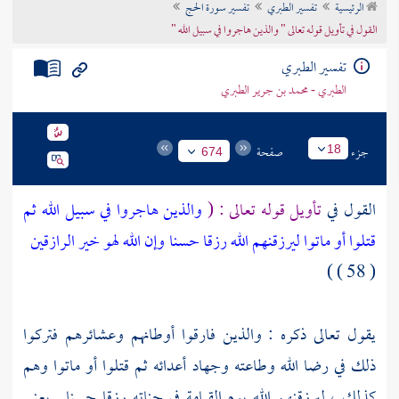
الرئيسية
تفسير الطبري
تفسير سورة الحج
تراجم الأعلام
القول في تأويل قوله تعالى " والذين هاجروا في سبيل الله "
تفسير الطبري
الطبري - محمد بن جرير الطبري
جزء
صفحة
18
674
القول في
تأويل قوله تعالى : (
والذين هاجروا في سبيل الله ثم
قتلوا أو ماتوا ليرزقنهم الله رزقا حسنا وإن الله لهو خير الرازقين
( 58 ) )
يقول تعالى ذكره : والذين فارقوا أوطانهم وعشائرهم فتركوا
ذلك في رضا الله وطاعته وجهاد أعدائه ثم قتلوا أو ماتوا وهم
كذلك ، ليرزقنهم الله يوم القيامة في جناته رزقا حسنا . يعني