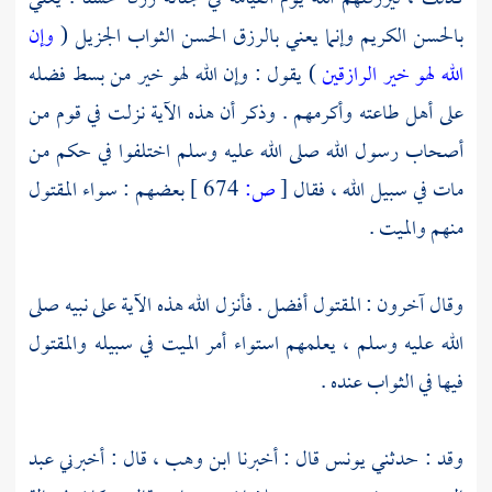
بالحسن الكريم وإنما يعني بالرزق
الحسن
الثواب الجزيل (
وإن
الله لهو خير الرازقين
) يقول : وإن الله لهو خير من بسط فضله
على أهل طاعته وأكرمهم . وذكر أن هذه الآية نزلت في قوم من
أصحاب رسول الله صلى الله عليه وسلم اختلفوا في حكم من
مات في سبيل الله ، فقال
[
ص:
674 ]
بعضهم : سواء المقتول
منهم والميت .
وقال آخرون : المقتول أفضل . فأنزل الله هذه الآية على نبيه صلى
الله عليه وسلم ، يعلمهم استواء أمر الميت في سبيله والمقتول
فيها في الثواب عنده .
وقد : حدثني
يونس
قال : أخبرنا
ابن وهب
، قال : أخبرني
عبد