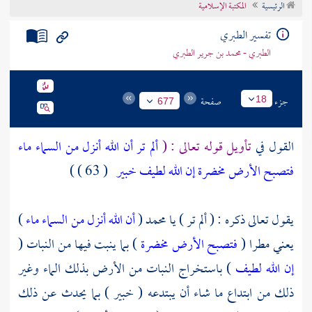
الرئيسية
المكتبة الإسلامية
تراجم الأعلام
تفسير الطبري
الطبري - محمد بن جرير الطبري
جزء
صفحة
18
677
القول في
تأويل قوله تعالى : (
ألم تر أن الله أنزل من السماء ماء
فتصبح الأرض مخضرة إن الله لطيف خبير
( 63 ) )
يقول تعالى ذكره : ( ألم تر ) يا
محمد
(
أن الله أنزل من السماء ماء
)
يعني مطرا (
فتصبح الأرض مخضرة
) بما ينبت فيها من النبات (
إن الله لطيف
) باستخراج النبات من الأرض بذلك الماء وغير
ذلك من ابتداع ما شاء أن يبتدعه ( خبير ) بما يحدث عن ذلك