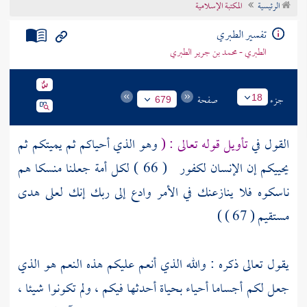
الرئيسية
المكتبة الإسلامية
تراجم الأعلام
تفسير الطبري
الطبري - محمد بن جرير الطبري
جزء
صفحة
18
679
القول في
تأويل قوله تعالى : (
وهو الذي أحياكم ثم يميتكم ثم
يحييكم إن الإنسان لكفور
( 66 )
لكل أمة جعلنا منسكا هم
ناسكوه فلا ينازعنك في الأمر وادع إلى ربك إنك لعلى هدى
مستقيم
( 67 ) )
يقول تعالى ذكره : والله الذي أنعم عليكم هذه النعم هو الذي
جعل لكم أجساما أحياء بحياة أحدثها فيكم ، ولم تكونوا شيئا ،