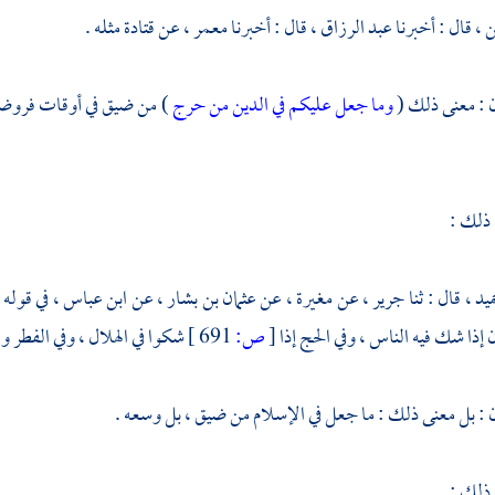
ن
، قال : أخبرنا
عبد الرزاق
، قال : أخبرنا
معمر
، عن
قتادة
مثله .
 : معنى ذلك (
وما جعل عليكم في الدين من حرج
) من ضيق في أوقات فروضك
 ذلك :
ميد
، قال : ثنا
جرير
، عن
مغيرة
، عن
عثمان بن بشار
، عن
ابن عباس
، في قوله 
ذا شك فيه الناس ، وفي الحج إذا
[
ص:
691 ]
شكوا في الهلال ، وفي الفطر 
: بل معنى ذلك : ما جعل في الإسلام من ضيق ، بل وسعه .
 ذلك :