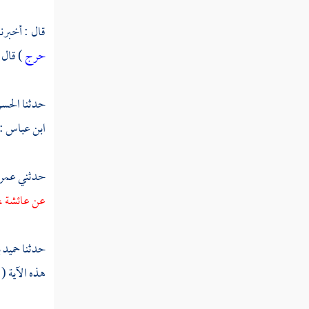
القول في تأويل قوله تعالى " وأذن في الناس
قال : أخبرن
بالحج يأتوك رجالا "
حرج
) قال 
القول في تأويل قوله تعالى " ذلك ومن يعظم
حرمات الله فهو خير له عند ربه "
حدثنا
الحسن
القول في تأويل قوله تعالى " حنفاء لله غير
ابن عباس
:
مشركين به "
القول في تأويل قوله تعالى " ذلك ومن يعظم
حدثني
عمرا
شعائر الله فإنها من تقوى القلوب "
عن
عائشة
،
القول في تأويل قوله تعالى " لكم فيها منافع
إلى أجل مسمى ثم محلها إلى البيت العتيق "
حدثنا
حميد 
القول في تأويل قوله تعالى " ولكل أمة جعلنا
هذه الآية (
منسكا "