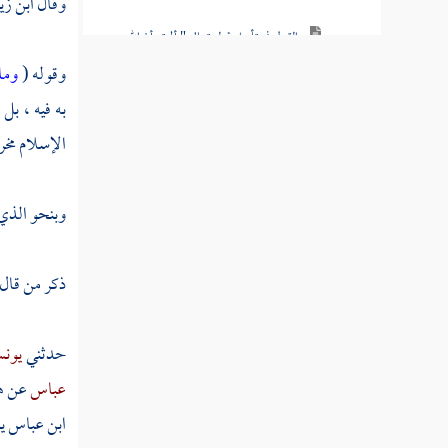
وقال
ابن زي
القول في تأويل قوله تعالى " ألم تر أن الله
يسجد له من في السماوات ومن في الأرض "
وقوله (
وما
به فيه ، ب
القول في تأويل قوله تعالى " ومن يهن الله فما
له من مكرم إن الله يفعل ما يشاء "
الإسلام مخر
القول في تأويل قوله تعالى " هذان خصمان
اختصموا في ربهم "
وبنحو الذي 
القول في تأويل قوله تعالى " إن الله يدخل
الذين آمنوا وعملوا الصالحات جنات "
ذكر من قال
القول في تأويل قوله تعالى " إن الذين كفروا
حدثني
يونس
ويصدون عن سبيل الله "
عباس
عن هذ
القول في تأويل قوله تعالى " وإذ بوأنا
ابن عباس
ي
لإبراهيم مكان البيت "