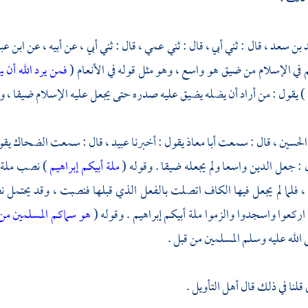
 بن سعد
، قال : ثني أبي ، قال : ثني عمي ، قال : ثني أبي ، عن أبيه ، عن
ابن ع
ي الإسلام من ضيق هو واسع ، وهو مثل قوله في الأنعام (
فمن يرد الله أن
) يقول : من أراد أن يضله يضيق عليه صدره حتى يجعل عليه الإسلام ضيقا ، و
الحسين
، قال : سمعت
أبا معاذ
يقول : أخبرنا
عبيد
، قال : سمعت
الضحاك
يقو
: جعل الدين واسعا ولم يجعله ضيقا . وقوله (
ملة أبيكم إبراهيم
) نصب ملة ب
، فلما لم يجعل فيها الكاف اتصلت بالفعل الذي قبلها فنصبت ، وقد يحتمل نصب
 اركعوا واسجدوا والزموا ملة أبيكم إبراهيم . وقوله (
هو سماكم المسلمين من
لله عليه وسلم المسلمين من قبل .
قلنا في ذلك قال أهل التأويل .