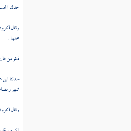
من ديارهم بغير حق "
حدثنا
الحس
القول في تأويل قوله تعالى " الذين إن مكناهم
في الأرض أقاموا الصلاة "
وقال آخرون
محلها .
القول في تأويل قوله تعالى " وإن يكذبوك فقد
كذبت قبلهم قوم نوح وعاد وثمود "
ذكر من قال
القول في تأويل قوله تعالى " فكأين من قرية
أهلكناها وهي ظالمة "
حدثنا
ابن ح
القول في تأويل قوله تعالى " أفلم يسيروا في
شهر رمضان إ
الأرض فتكون لهم قلوب يعقلون بها "
القول في تأويل قوله تعالى " ويستعجلونك
وقال آخرون 
بالعذاب ولن يخلف الله وعده "
القول في تأويل قوله تعالى " وكأين من قرية
ذكر من قال