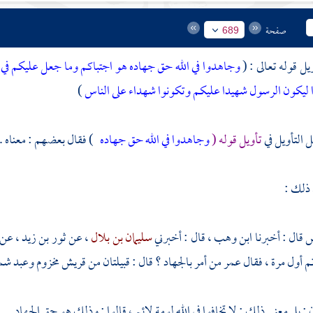
صفحة
689
يل قوله تعالى : (
وجاهدوا في الله حق جهاده هو اجتباكم وما جعل عليكم في 
 ليكون الرسول شهيدا عليكم وتكونوا شهداء على الناس
)
التأويل في
تأويل قوله (
وجاهدوا في الله حق جهاده
) فقال بعضهم : معناه . 
 ذلك :
س
قال : أخبرنا
ابن وهب
، قال : أخبرني
سليمان بن بلال
، عن
ثور بن زيد
، عن
م أول مرة ، فقال
عمر
من أمر بالجهاد ؟ قال : قبيلتان من
قريش
مخزوم
وعبد ش
 بل معنى ذلك : لا تخافوا في الله لومة لائم ، قالوا : وذلك هو حق الجهاد .