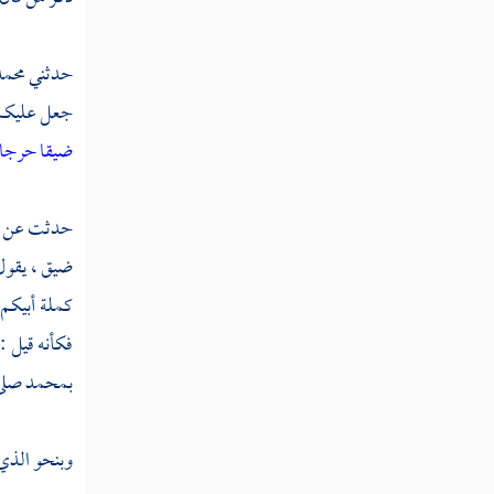
أمليت لها وهي ظالمة ثم أخذتها وإلي المصير "
القول في تأويل قوله تعالى " قل يا أيها الناس
حدثني
محمد
إنما أنا لكم نذير مبين "
جعل عليكم ف
القول في تأويل قوله تعالى " وما أرسلنا من
ضيقا حرجا
قبلك من رسول ولا نبي "
القول في تأويل قوله تعالى " ليجعل ما يلقي
حدثت عن
الشيطان فتنة للذين في قلوبهم مرض "
ضيق ، يقول 
القول في تأويل قوله تعالى " وليعلم الذين
كملة أبيكم 
أوتوا العلم أنه الحق من ربك "
فكأنه قيل :
القول في تأويل قوله تعالى " ولا يزال الذين
بمحمد صلى ا
كفروا في مرية منه "
القول في تأويل قوله تعالى " الملك يومئذ لله
وبنحو الذي 
يحكم بينهم "