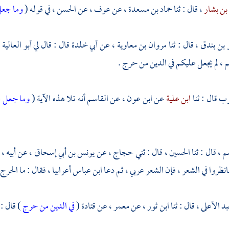
بن بشار
، قال : ثنا
حماد بن مسعدة
، عن
عوف
، عن
الحسن
، في قوله (
وما جعل
 بن بندق
، قال : ثنا
مروان بن معاوية
، عن
أبي خلدة
قال : قال لي
أبو العالية 
، لم يجعل عليكم في الدين من حرج .
وب
قال : ثنا
ابن علية
عن
ابن عون
، عن
القاسم
أنه تلا هذه الآية (
وما جعل ع
سم
، قال : ثنا
الحسين
، قال : ثني
حجاج
، عن
يونس بن أبي إسحاق
، عن أبيه ،
انظروا في الشعر ، فإن الشعر عربي ، ثم دعا
ابن عباس
أعرابيا ، فقال : ما الحر
بد الأعلى
، قال : ثنا
ابن ثور
، عن
معمر
، عن
قتادة
(
في الدين من حرج
) قال :