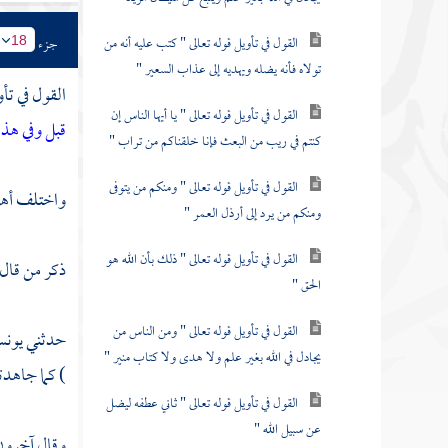
القول في تأويل قوله تعالى " كتب عليه أنه من
جزء
18
تولاه فأنه يضله ويهديه إلى عذاب السعير "
القول في تأو
القول في تأويل قوله تعالى " يا أيها الناس إن
قبل وفي هذا
كنتم في ريب من البعث فإنا خلقناكم من تراب "
القول في تأويل قوله تعالى " ومنكم من يتوفى
واختلف أهل 
ومنكم من يرد إلى أرذل العمر "
القول في تأويل قوله تعالى " ذلك بأن الله هو
ذكر من قال
الحق "
القول في تأويل قوله تعالى " ومن الناس من
حدثني
يون
يجادل في الله بغير علم ولا هدى ولا كتاب منير "
) كما جاهدت
القول في تأويل قوله تعالى " ثاني عطفه ليضل
عن سبيل الله "
وقال آخرون :