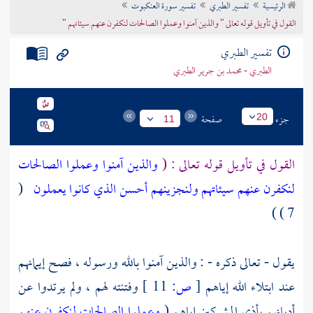
الرئيسية
تفسير الطبري
تفسير سورة العنكبوت
تراجم الأعلام
القول في تأويل قوله تعالى " والذين آمنوا وعملوا الصالحات لنكفرن عنهم سيئاتهم "
تفسير الطبري
الطبري - محمد بن جرير الطبري
جزء
صفحة
20
11
القول في تأويل قوله تعالى : (
والذين آمنوا وعملوا الصالحات
لنكفرن عنهم سيئاتهم ولنجزينهم أحسن الذي كانوا يعملون
(
7 ) )
يقول - تعالى ذكره - : والذين آمنوا بالله ورسوله ، فصح إيمانهم
عند ابتلاء الله إياهم
[
ص:
11 ]
وفتنته لهم ، ولم يرتدوا عن
أديانهم بأذى المشركين إياهم (
وعملوا الصالحات لنكفرن عنهم