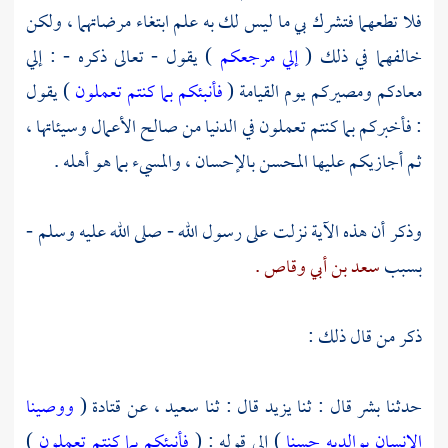
فلا تطعهما فتشرك بي ما ليس لك به علم ابتغاء مرضاتهما ، ولكن
خالفهما في ذلك (
إلي مرجعكم
) يقول - تعالى ذكره - : إلي
معادكم ومصيركم يوم القيامة (
فأنبئكم بما كنتم تعملون
) يقول
: فأخبركم بما كنتم تعملون في الدنيا من صالح الأعمال وسيئاتها ،
ثم أجازيكم عليها المحسن بالإحسان ، والمسيء بما هو أهله .
وذكر أن هذه الآية نزلت على رسول الله - صلى الله عليه وسلم -
بسبب
سعد بن أبي وقاص .
ذكر من قال ذلك :
حدثنا
بشر
قال : ثنا
يزيد
قال : ثنا
سعيد ،
عن
قتادة
(
ووصينا
الإنسان بوالديه حسنا
) إلى قوله : (
فأنبئكم بما كنتم تعملون
)