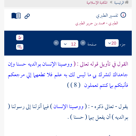
الرئيسية
المكتبة الإسلامية
تراجم الأعلام
تفسير الطبري
الطبري - محمد بن جرير الطبري
جزء
صفحة
20
12
القول في تأويل قوله تعالى : (
ووصينا الإنسان بوالديه حسنا وإن
جاهداك لتشرك بي ما ليس لك به علم فلا تطعهما إلي مرجعكم
فأنبئكم بما كنتم تعملون
( 8 ) )
يقول - تعالى ذكره - : (
ووصينا الإنسان
) فيما أنزلنا إلى رسولنا (
بوالديه ) أن يفعل بهما ( حسنا ) .