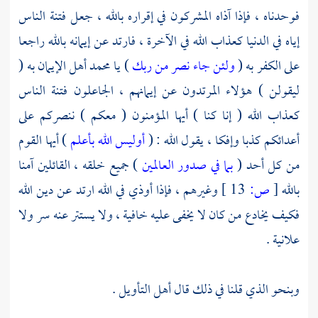
فوحدناه ، فإذا آذاه المشركون في إقراره بالله ، جعل فتنة الناس
إياه في الدنيا كعذاب الله في الآخرة ، فارتد عن إيمانه بالله راجعا
على الكفر به (
ولئن جاء نصر من ربك
) يا
محمد
أهل الإيمان به (
ليقولن ) هؤلاء المرتدون عن إيمانهم ، الجاعلون فتنة الناس
كعذاب الله ( إنا كنا ) أيها المؤمنون ( معكم ) ننصركم على
أعدائكم كذبا وإفكا ، يقول الله : (
أوليس الله بأعلم
) أيها القوم
من كل أحد (
بما في صدور العالمين
) جميع خلقه ، القائلين آمنا
بالله
[
ص:
13 ]
وغيرهم ، فإذا أوذي في الله ارتد عن دين الله
فكيف يخادع من كان لا يخفى عليه خافية ، ولا يستتر عنه سر ولا
علانية .
وبنحو الذي قلنا في ذلك قال أهل التأويل .