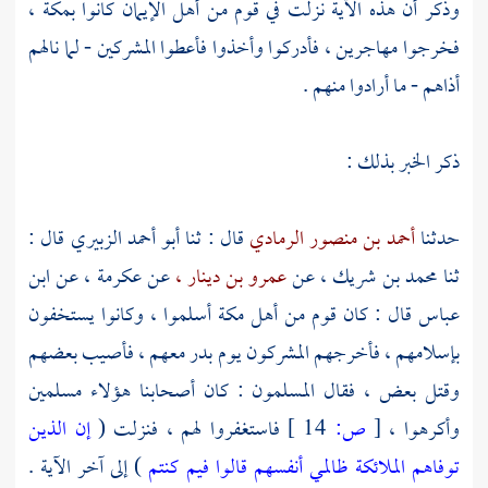
وذكر أن هذه الآية نزلت في قوم من أهل الإيمان كانوا
بمكة ،
فخرجوا مهاجرين ، فأدركوا وأخذوا فأعطوا المشركين - لما نالهم
أذاهم - ما أرادوا منهم .
ذكر الخبر بذلك :
حدثنا
أحمد بن منصور الرمادي
قال : ثنا
أبو أحمد الزبيري
قال :
ثنا
محمد بن شريك ،
عن
عمرو بن دينار ،
عن
عكرمة ،
عن
ابن
عباس
قال : كان قوم من أهل
مكة
أسلموا ، وكانوا يستخفون
بإسلامهم ، فأخرجهم المشركون يوم
بدر
معهم ، فأصيب بعضهم
وقتل بعض ، فقال المسلمون : كان أصحابنا هؤلاء مسلمين
وأكرهوا ،
[
ص:
14 ]
فاستغفروا لهم ، فنزلت (
إن الذين
توفاهم الملائكة ظالمي أنفسهم قالوا فيم كنتم
) إلى آخر الآية .