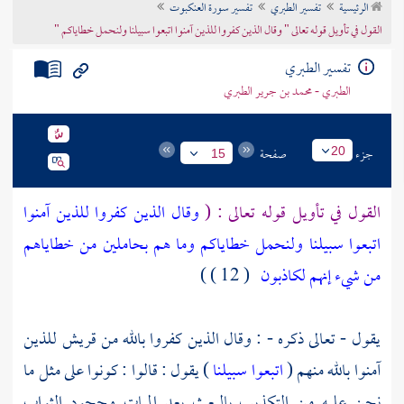
الرئيسية
تفسير الطبري
تفسير سورة العنكبوت
تراجم الأعلام
القول في تأويل قوله تعالى " وقال الذين كفروا للذين آمنوا اتبعوا سبيلنا ولنحمل خطاياكم "
تفسير الطبري
الطبري - محمد بن جرير الطبري
جزء
صفحة
20
15
القول في تأويل قوله تعالى : (
وقال الذين كفروا للذين آمنوا
اتبعوا سبيلنا ولنحمل خطاياكم وما هم بحاملين من خطاياهم
من شيء إنهم لكاذبون
( 12 ) )
يقول - تعالى ذكره - : وقال الذين كفروا بالله من
قريش
للذين
آمنوا بالله منهم (
اتبعوا سبيلنا
) يقول : قالوا : كونوا على مثل ما
نحن عليه من التكذيب بالبعث بعد الممات وجحود الثواب