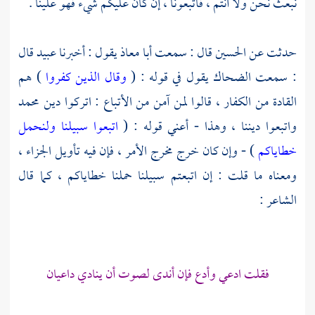
نبعث نحن ولا أنتم ، فاتبعونا ، إن كان عليكم شيء فهو علينا .
حدثت عن
الحسين
قال : سمعت
أبا معاذ
يقول : أخبرنا
عبيد
قال
: سمعت
الضحاك
يقول في قوله : (
وقال الذين كفروا
) هم
القادة من الكفار ، قالوا لمن آمن من الأتباع : اتركوا دين
محمد
واتبعوا ديننا ، وهذا - أعني قوله : (
اتبعوا سبيلنا ولنحمل
خطاياكم
) - وإن كان خرج مخرج الأمر ، فإن فيه تأويل الجزاء ،
ومعناه ما قلت : إن اتبعتم سبيلنا حملنا خطاياكم ، كما قال
الشاعر :
فقلت ادعي وأدع فإن أندى لصوت أن ينادي داعيان