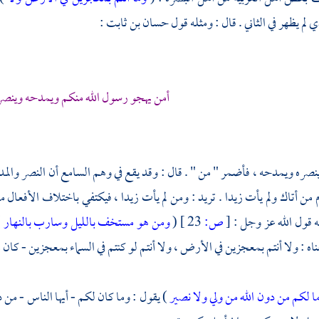
لم يظهر في الثاني . قال : ومثله قول
حسان بن ثابت
:
أمن يهجو رسول الله منكم ويمدحه وينصر
ينصره ويمدحه ، فأضمر " من " . قال : وقد يقع في وهم السامع أن النصر والمدح
م من أتاك ولم يأت زيدا . تريد : ومن لم يأت زيدا ، فيكتفي باختلاف الأفعال 
ه قول الله عز وجل :
[
ص:
23 ]
(
ومن هو مستخف بالليل وسارب بالنهار
)
اه : ولا أنتم بمعجزين في الأرض ، ولا أنتم لو كنتم في السماء بمعجزين - كان م
ا لكم من دون الله من ولي ولا نصير
) يقول : وما كان لكم - أيها الناس - من 