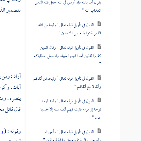
يقول آمنا بالله فإذا أوذي في الله جعل فتنة الناس
للضمير الذي 
كعذاب الله "
القول في تأويل قوله تعالى " وليعلمن الله
الذين آمنوا وليعلمن المنافقين "
القول في تأويل قوله تعالى " وقال الذين
كفروا للذين آمنوا اتبعوا سبيلنا ولنحمل خطاياكم
"
أراد : ومن 
القول في تأويل قوله تعالى " وليحملن أثقالهم
أباك ، وأكر
وأثقالا مع أثقالهم "
ينصره . ومن
القول في تأويل قوله تعالى " ولقد أرسلنا
قال قائل معن
نوحا إلى قومه فلبث فيهم ألف سنة إلا خمسين
عاما "
وقوله : (
وم
القول في تأويل قوله تعالى " فأنجيناه
وأصحاب السفينة وجعلناها آية للعالمين "