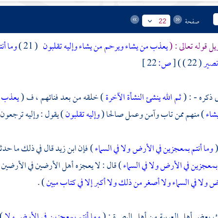
صفحة
22
يل قوله تعالى : (
يعذب من يشاء ويرحم من يشاء وإليه تقلبون
( 21 )
وما أن
نصير
( 22 ) )
[
ص:
22 ]
ى ذكره - : (
ثم الله ينشئ النشأة الآخرة
) خلقه من بعد فنائهم ، ف (
يعذب م
شاء
) منهم ممن تاب وآمن وعمل صالحا (
وإليه تقلبون
) يقول : وإليه ترجعون 
(
وما أنتم بمعجزين في الأرض ولا في السماء
) فإن
ابن زيد
قال في ذلك ما حدث
 بمعجزين في الأرض ولا في السماء
) قال : لا يعجزه أهل الأرضين في الأرضين
ض ولا في السماء ولا أصغر من ذلك ولا أكبر إلا في كتاب مبين
) .
ك بعض أهل العربية من أهل
البصرة
: (
وما أنتم بمعجزين في الأرض ولا
)