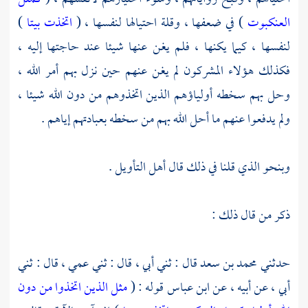
العنكبوت
) في ضعفها ، وقلة احتيالها لنفسها ، (
اتخذت بيتا
)
لنفسها ، كيما يكنها ، فلم يغن عنها شيئا عند حاجتها إليه ،
فكذلك هؤلاء المشركون لم يغن عنهم حين نزل بهم أمر الله ،
وحل بهم سخطه أولياؤهم الذين اتخذوهم من دون الله شيئا ،
ولم يدفعوا عنهم ما أحل الله بهم من سخطه بعبادتهم إياهم .
وبنحو الذي قلنا في ذلك قال أهل التأويل .
ذكر من قال ذلك :
حدثني
محمد بن سعد
قال : ثني أبي ، قال : ثني عمي ، قال : ثني
أبي ، عن أبيه ، عن
ابن عباس
قوله : (
مثل الذين اتخذوا من دون