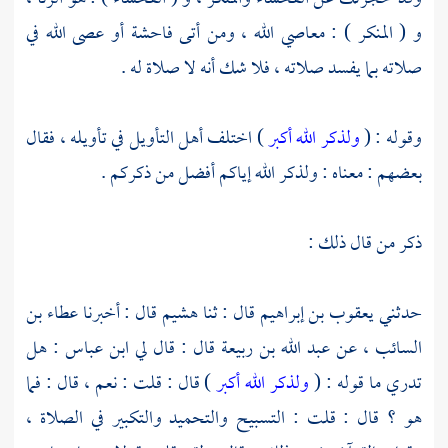
و ( المنكر ) : معاصي الله ، ومن أتى فاحشة أو عصى الله في
صلاته بما يفسد صلاته ، فلا شك أنه لا صلاة له .
وقوله : (
ولذكر الله أكبر
) اختلف أهل التأويل في تأويله ، فقال
بعضهم : معناه : ولذكر الله إياكم أفضل من ذكركم .
ذكر من قال ذلك :
حدثني
يعقوب بن إبراهيم
قال : ثنا
هشيم
قال : أخبرنا
عطاء بن
السائب ،
عن
عبد الله بن ربيعة
قال : قال لي
ابن عباس
: هل
تدري ما قوله : (
ولذكر الله أكبر
) قال : قلت : نعم ، قال : فما
هو ؟ قال : قلت : التسبيح والتحميد والتكبير في الصلاة ،