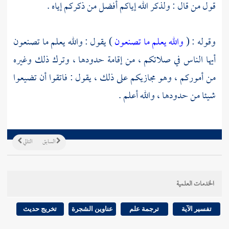
قول من قال : ولذكر الله إياكم أفضل من ذكركم إياه .
وقوله : (
والله يعلم ما تصنعون
) يقول : والله يعلم ما تصنعون
أيها الناس في صلاتكم ، من إقامة حدودها ، وترك ذلك وغيره
من أموركم ، وهو مجازيكم على ذلك ، يقول : فاتقوا أن تضيعوا
شيئا من حدودها ، والله أعلم .
السابق
التالي
الخدمات العلمية
تفسير الآية
ترجمة علم
عناوين الشجرة
تخريج حديث