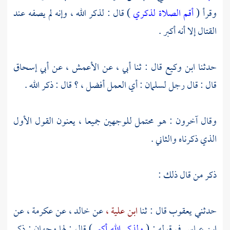
وقرأ (
أقم الصلاة لذكري
) قال : لذكر الله ، وإنه لم يصفه عند
القتال إلا أنه أكبر .
حدثنا
ابن وكيع
قال : ثنا أبي ، عن
الأعمش ،
عن
أبي إسحاق
قال : قال رجل
لسلمان
: أي العمل أفضل ، ؟ قال : ذكر الله .
وقال آخرون : هو محتمل للوجهين جميعا ، يعنون القول الأول
الذي ذكرناه والثاني .
ذكر من قال ذلك :
حدثني
يعقوب
قال : ثنا
ابن علية ،
عن
خالد ،
عن
عكرمة ،
عن
ابن عباس
في قوله : (
ولذكر الله أكبر
) قال : لها وجهان : ذكر