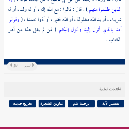
الذين ظلموا منهم
) . قال : قالوا : مع الله إله ، أو له ولد ، أو له
شريك ، أو يد الله مغلولة ، أو الله فقير ، أو آذوا
محمدا ،
(
وقولوا
آمنا بالذي أنزل إلينا وأنزل إليكم
) لمن لم يقل هذا من أهل
الكتاب .
السابق
التالي
الخدمات العلمية
تفسير الآية
ترجمة علم
عناوين الشجرة
تخريج حديث