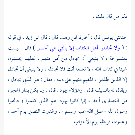
ذكر من قال ذلك :
حدثني
يونس
قال : أخبرنا
ابن وهب
قال : قال
ابن زيد ،
في قوله
: (
ولا تجادلوا أهل الكتاب إلا بالتي هي أحسن
) قال : ليست
بمنسوخة ، لا ينبغي أن تجادل من آمن منهم ، لعلهم يحسنون
شيئا في كتاب الله ، لا تعلمه أنت فلا تجادله ، ولا ينبغي أن تجادل
إلا الذين ظلموا ، المقيم منهم على دينه . فقال : هو الذي يجادل ،
ويقال له بالسيف قال : وهؤلاء
يهود
. قال : ولم يكن بدار الهجرة
من
النصارى
أحد ، إنما كانوا
يهودا
هم الذي كلموا وحالفوا
رسول الله - صلى الله عليه وسلم - ، وغدرت
النضير
يوم
أحد ،
وغدرت
قريظة
يوم الأحزاب .