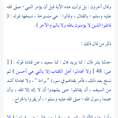
وقال آخرون : بل نزلت هذه الآية قبل أن يؤمر النبي - صلى الله
عليه وسلم - بالقتال ، وقالوا : هي منسوخة ، نسخها قوله : (
قاتلوا الذين لا يؤمنون بالله ولا باليوم الآخر
) .
ذكر من قال ذلك :
حدثنا
بشر
قال : ثنا
يزيد
قال : ثنا
سعيد ،
عن
قتادة
قوله : (
[
ص:
48 ]
ولا تجادلوا أهل الكتاب إلا بالتي هي أحسن
) ثم
نسخ بعد ذلك ، فأمر بقتالهم في سورة " براءة " ، ولا مجادلة أشد
من السيف ، أن يقاتلوا حتى يشهدوا أن لا إله إلا الله ، وأن
محمدا
رسول الله - صلى الله عليه وسلم - ، أو يقروا بالخراج .
وأولى هذه الأقوال بالصواب ، قول من قال : عنى بقوله : (
إلا