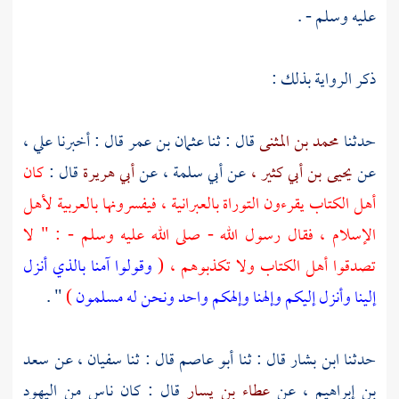
عليه وسلم - .
ذكر الرواية بذلك :
حدثنا
محمد بن المثنى
قال : ثنا
عثمان بن عمر
قال : أخبرنا
علي ،
عن
يحيى بن أبي كثير ،
عن
أبي سلمة ،
عن
أبي هريرة
قال :
كان
أهل الكتاب يقرءون التوراة بالعبرانية ، فيفسرونها بالعربية لأهل
الإسلام ، فقال رسول الله - صلى الله عليه وسلم - : " لا
تصدقوا أهل الكتاب ولا تكذبوهم ، (
وقولوا آمنا بالذي أنزل
إلينا وأنزل إليكم وإلهنا وإلهكم واحد ونحن له مسلمون
)
" .
حدثنا
ابن بشار
قال : ثنا
أبو عاصم
قال : ثنا
سفيان ،
عن
سعد
بن إبراهيم ،
عن
عطاء بن يسار
قال : كان ناس من
اليهود