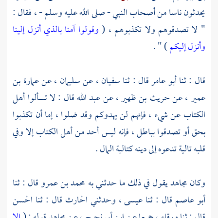
يحدثون ناسا من أصحاب النبي - صلى الله عليه وسلم - ، فقال :
" لا تصدقوهم ولا تكذبوهم ، (
وقولوا آمنا بالذي أنزل إلينا
وأنزل إليكم
) " .
قال : ثنا
أبو عامر
قال : ثنا
سفيان ،
عن
سليمان ،
عن
عمارة بن
عمير ،
عن
حريث بن ظهير ،
عن
عبد الله
قال : لا تسألوا أهل
الكتاب عن شيء ، فإنهم لن يهدوكم وقد ضلوا ، إما أن تكذبوا
بحق أو تصدقوا بباطل ، فإنه ليس أحد من أهل الكتاب إلا وفي
قلبه تالية تدعوه إلى دينه كتالية المال .
وكان
مجاهد
يقول في ذلك ما حدثني به
محمد بن عمرو
قال : ثنا
أبو عاصم
قال : ثنا
عيسى ،
وحدثني
الحارث
قال : ثنا
الحسن
قال : ثنا
ورقاء ،
جميعا عن
ابن أبي نجيح ،
عن
مجاهد
قوله : (
إلا