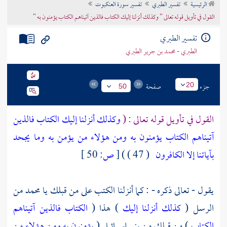
الرئيسية
تفسير الطبري
تفسير سورة العنكبوت
تراجم الأعلام
القول في تأويل قوله تعالى " وكذلك أنزلنا إليك الكتاب فالذين آتيناهم الكتاب يؤمنون به "
تفسير الطبري
الطبري - محمد بن جرير الطبري
جزء
صفحة
20
50
القول في تأويل قوله تعالى : (
وكذلك أنزلنا إليك الكتاب فالذين
آتيناهم الكتاب يؤمنون به ومن هؤلاء من يؤمن به وما يجحد
بآياتنا إلا الكافرون
( 47 ) )
[
ص:
50 ]
يقول - تعالى ذكره - : كما أنزلنا الكتب على من قبلك يا
محمد
من
الرسل (
كذلك أنزلنا إليك
) هذا (
الكتاب فالذين آتيناهم
الكتاب
) من قبلك من بني إسرائيل (
يؤمنون به ومن هؤلاء من