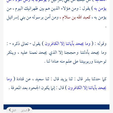
يؤمن به
) يقول : ومن هؤلاء الذين هم بين ظهرانيك اليوم ، من
يؤمن به ،
كعبد الله بن سلام ،
ومن آمن برسوله من بني إسرائيل
.
وقوله : (
وما يجحد بآياتنا إلا الكافرون
) يقول - تعالى ذكره - :
وما يجحد بأدلتنا وحججنا إلا الذي يجحد نعمنا عليه ، وينكر
توحيدنا وربوبيتنا على علم منه عنادا لنا .
كما حدثنا
بشر
قال : ثنا
يزيد
قال : ثنا
سعيد ،
عن
قتادة
(
وما
يجحد بآياتنا إلا الكافرون
) قال : إنما يكون الجحود بعد المعرفة .
السابق
التالي