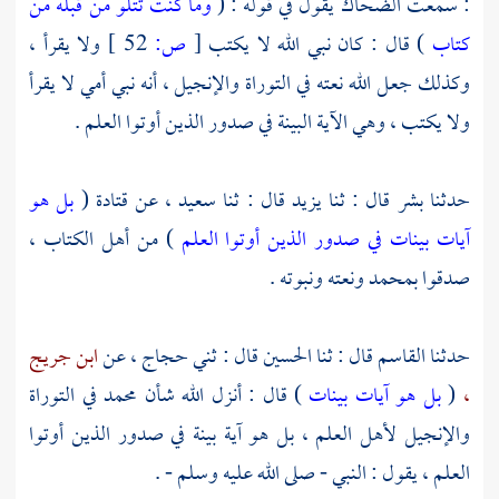
: سمعت
الضحاك
يقول في قوله : (
وما كنت تتلو من قبله من
كتاب
) قال : كان نبي الله لا يكتب
[
ص:
52 ]
ولا يقرأ ،
وكذلك جعل الله نعته في التوراة والإنجيل ، أنه نبي أمي لا يقرأ
ولا يكتب ، وهي الآية البينة في صدور الذين أوتوا العلم .
حدثنا
بشر
قال : ثنا
يزيد
قال : ثنا
سعيد ،
عن
قتادة
(
بل هو
آيات بينات في صدور الذين أوتوا العلم
) من أهل الكتاب ،
صدقوا
بمحمد
ونعته ونبوته .
حدثنا
القاسم
قال : ثنا
الحسين
قال : ثني
حجاج ،
عن
ابن جريج
،
(
بل هو آيات بينات
) قال : أنزل الله شأن
محمد
في التوراة
والإنجيل لأهل العلم ، بل هو آية بينة في صدور الذين أوتوا
العلم ، يقول : النبي - صلى الله عليه وسلم - .