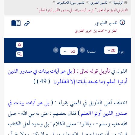
الرئيسية
تفسير الطبري
تفسير سورة العنكبوت
تراجم الأعلام
القول في تأويل قوله تعالى " بل هو آيات بينات في صدور الذين أوتوا العلم "
تفسير الطبري
الطبري - محمد بن جرير الطبري
جزء
صفحة
20
52
القول في
تأويل قوله تعالى : (
بل هو آيات بينات في صدور الذين
أوتوا العلم وما يجحد بآياتنا إلا الظالمون
( 49 ) )
اختلف أهل التأويل في المعني بقوله : (
بل هو آيات بينات في
صدور الذين أوتوا العلم
) فقال بعضهم : عنى به نبي الله - صلى
الله عليه وسلم - ، وقالوا : معنى الكلام : بل وجود أهل الكتاب
في كتبهم أن
محمدا
- صلى الله عليه وسلم - لا يكتب ولا يقرأ ،