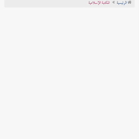
الرئيسية
المكتبة الإسلامية
تراجم الأعلام