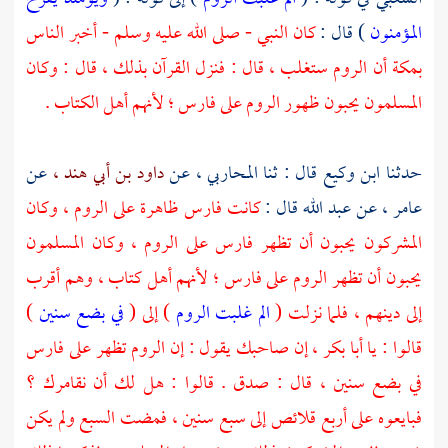
المؤمنون
) قال :
كان النبي - صلى الله عليه وسلم - أخبر الناس
بمكة
أن
الروم
ستغلب ، قال : فنزل القرآن بذلك ، قال : وكان
المسلمون يحبون ظهور
الروم
على
فارس ؛
لأنهم أهل الكتاب .
حدثنا
ابن وكيع
قال : ثنا
المحاربي ،
عن
داود بن أبي هند ،
عن
عامر ،
عن
عبد الله
قال :
كانت
فارس
ظاهرة على
الروم ،
وكان
المشركون يحبون أن تظهر
فارس
على
الروم ،
وكان المسلمون
يحبون أن تظهر
الروم
على
فارس ؛
لأنهم أهل كتاب ، وهم أقرب
إلى دينهم ، فلما نزلت (
الم غلبت الروم
) إلى (
في بضع سنين
)
قالوا : يا
أبا بكر ،
إن صاحبك يقول : إن
الروم
تظهر على
فارس
في بضع سنين ، قال : صدق . قالوا : هل لك أن نقامرك ؟
فبايعوه على أربع قلائص إلى سبع سنين ، فمضت السبع ولم يكن