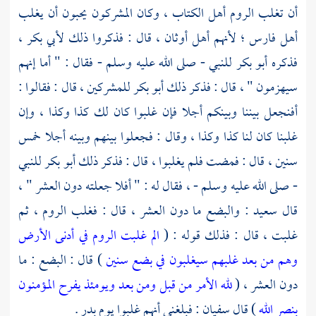
أن تغلب
الروم
أهل الكتاب ، وكان المشركون يحبون أن يغلب
أهل فارس ؛
لأنهم أهل أوثان ، قال : فذكروا ذلك
لأبي بكر ،
فذكره
أبو بكر
للنبي - صلى الله عليه وسلم - فقال : " أما إنهم
سيهزمون " ، قال : فذكر ذلك
أبو بكر
للمشركين ، قال : فقالوا :
أفنجعل بيننا وبينكم أجلا فإن غلبوا كان لك كذا وكذا ، وإن
غلبنا كان لنا كذا وكذا ، وقال : فجعلوا بينهم وبينه أجلا خمس
سنين ، قال : فمضت فلم يغلبوا ، قال : فذكر ذلك
أبو بكر
للنبي
- صلى الله عليه وسلم - ، فقال له : " أفلا جعلته دون العشر " ،
قال
سعيد
: والبضع ما دون العشر ، قال : فغلب
الروم ،
ثم
غلبت ، قال : فذلك قوله : (
الم غلبت الروم في أدنى الأرض
وهم من بعد غلبهم سيغلبون في بضع سنين
) قال : البضع : ما
دون العشر ، (
لله الأمر من قبل ومن بعد ويومئذ يفرح المؤمنون
بنصر الله
) قال
سفيان
: فبلغني أنهم غلبوا يوم
بدر .