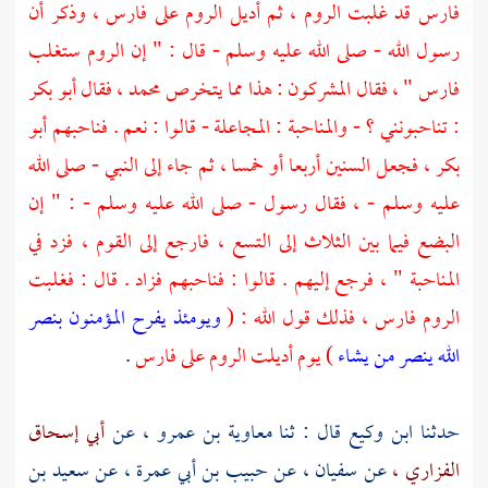
فارس
قد غلبت
الروم ،
ثم أديل
الروم
على
فارس ،
وذكر أن
رسول الله - صلى الله عليه وسلم - قال : " إن
الروم
ستغلب
فارس
" ، فقال المشركون : هذا مما يتخرص
محمد ،
فقال
أبو بكر
: تناحبونني ؟ - والمناحبة : المجاعلة - قالوا : نعم . فناحبهم
أبو
بكر ،
فجعل السنين أربعا أو خمسا ، ثم جاء إلى النبي - صلى الله
عليه وسلم - ، فقال رسول - صلى الله عليه وسلم - : " إن
البضع فيما بين الثلاث إلى التسع ، فارجع إلى القوم ، فزد في
المناحبة " ، فرجع إليهم . قالوا : فناحبهم فزاد . قال : فغلبت
الروم
فارس ،
فذلك قول الله : (
ويومئذ يفرح المؤمنون بنصر
الله ينصر من يشاء
) يوم أديلت
الروم
على
فارس
.
حدثنا
ابن وكيع
قال : ثنا
معاوية بن عمرو ،
عن
أبي إسحاق
الفزاري ،
عن
سفيان ،
عن
حبيب بن أبي عمرة ،
عن
سعيد بن