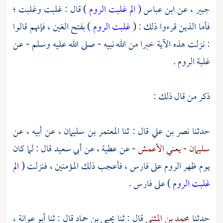
جبير ،
عن
ابن عباس
(
الم غلبت الروم
) قال : غلبت وغلبت ؛
فأما الذين قرءوا ذلك : (
غلبت الروم
) بفتح الغين ، فإنهم قالوا
: نزلت هذه الآية خبرا من الله نبيه - صلى الله عليه وسلم - عن
غلبة
الروم
.
ذكر من قال ذلك :
حدثنا
نصر بن علي
قال : ثنا
المعتمر بن سليمان ،
عن أبيه ، عن
سليمان - يعني الأعمش -
عن
عطية ،
عن
أبي سعيد
قال : لما كان
يوم ظهر
الروم
على
فارس ،
فأعجب ذلك المؤمنين ، فنزلت (
الم
غلبت الروم
) على
فارس
.
حدثنا
محمد بن المثنى
قال : ثنا
يحيى بن حماد
قال : ثنا
أبو عوانة ،