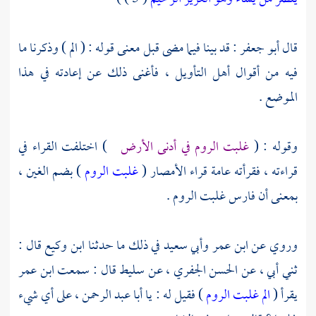
قال
أبو جعفر
: قد بينا فيما مضى قبل معنى قوله : ( الم ) وذكرنا ما
فيه من أقوال أهل التأويل ، فأغنى ذلك عن إعادته في هذا
الموضع .
وقوله : (
غلبت الروم في أدنى الأرض
) اختلفت القراء في
قراءته ، فقرأته عامة قراء الأمصار (
غلبت الروم
) بضم الغين ،
بمعنى أن
فارس
غلبت
الروم
.
وروي عن
ابن عمر
وأبي سعيد
في ذلك ما حدثنا
ابن وكيع
قال :
ثني أبي ، عن
الحسن الجفري ،
عن
سليط
قال : سمعت
ابن عمر
يقرأ (
الم غلبت الروم
) فقيل له : يا
أبا عبد الرحمن ،
على أي شيء