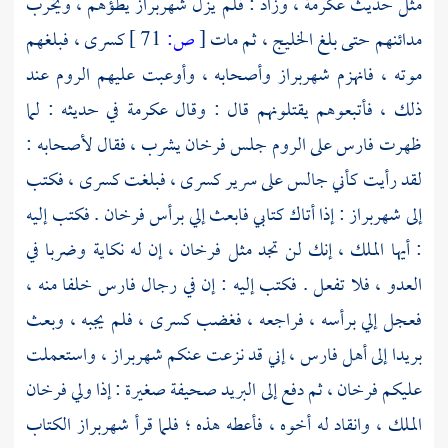
مثل حديث
عكرمة ،
وزاد : فلم يزل
شهربراز
يطؤهم ، ويخرب
مدائنهم حتى بلغ الخليج ، ثم مات
[
ص:
71 ]
كسرى ،
فبلغهم
موته ، فانهزم
شهربراز
وأصحابه ، وأوعبت عليهم
الروم
عند
ذلك ، فأتبعوهم يقتلونهم قال : وقال
عكرمة
في حديثه : لما
ظهرت
فارس
على
الروم
جلس
فرخان
يشرب ، فقال لأصحابه :
لقد رأيت كأني جالس على سرير
كسرى ،
فبلغت
كسرى ،
فكتب
إلى
شهربراز
: إذا أتاك كتابي فابعث إلي برأس
فرخان
. فكتب إليه
: أيها الملك ، إنك لن تجد مثل
فرخان ،
إن له نكاية وضربا في
العدو ، فلا تفعل . فكتب إليه : إن في رجال
فارس
خلفا منه ،
فعجل إلي برأسه ، فراجعه ، فغضب
كسرى ،
فلم يجبه ، وبعث
بريدا إلى
أهل فارس ،
إني قد نزعت عنكم
شهربراز ،
واستعملت
عليكم
فرخان ،
ثم دفع إلى البريد صحيفة صغيرة : إذا ولي
فرخان
الملك ، وانقاد له أخوه ، فأعطه هذه ؛ فلما قرأ
شهربراز
الكتاب