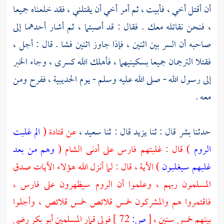
أن أقتل أخي ، فأبيت ، ثم أمر أخي أن يقتلني ، فقد خلعناه جميعا
، فنحن نقاتله معك . فقال : قد أصبتما ، ثم أشار أحدهما إلى
صاحبه أن السر بين اثنين ، فإذا جاوز اثنين فشا . قال : أجل ،
فقتلا الترجمان جميعا بسكينيهما ، فأهلك الله
كسرى ،
وجاء الخبر
إلى رسول الله - صلى الله عليه وسلم - يوم
الحديبية ،
ففرح ومن
معه .
حدثنا
بشر
قال : ثنا
يزيد
قال : ثنا
سعيد ،
عن
قتادة
(
الم غلبت
الروم
) قال : غلبتهم
فارس
على أدنى الشام (
وهم من بعد
غلبهم سيغلبون
) الآية ، قال : لما أنزل الله هؤلاء الآيات صدق
المسلمون ربهم ، وعلموا أن
الروم
سيظهرون على
فارس ،
فاقتمروا هم والمشركون خمس قلائص خمس قلائص ، وأجلوا
بينهم خمس سنين ،
[
ص:
72 ]
فولي قمار المسلمين
أبو بكر
رضي