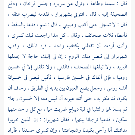
قال : سمعا وطاعة ، ونزل عن سريره وجلس
فرخان ،
ودفع
الصحيفة إليه ، قال : ائتوني
بشهربراز ،
فقدمه ليضرب عنقه ،
قال : لا تعجل حتى أكتب وصيتي ، قال : نعم ، فدعا بالسفط ،
فأعطاه ثلاث صحائف ، وقال : كل هذا راجعت فيك
كسرى ،
وأنت أردت أن تقتلني بكتاب واحد ، فرد الملك ، وكتب
شهربراز
إلى
قيصر ملك
الروم
:
إن لي إليك حاجة لا يحملها
البريد ، ولا تبلغها الصحف ، فالقني ، ولا تلقني إلا في خمسين
روميا ، فإني ألقاك في خمسين فارسيا ، فأقبل
قيصر
في خمسمائة
ألف رومي ، وجعل يضع العيون بين يديه في الطريق ، وخاف أن
يكون قد مكر به ، حتى أتته عيونه أن ليس معه إلا خمسون رجلا
ثم بسط لهما والتقيا في قبة ديباج ضربت لهما ، مع كل واحد منهما
سكين ، فدعيا ترجمانا بينهما ، فقال
شهربراز :
إن الذين خربوا
مدائنك أنا وأخي بكيدنا وشجاعتنا ، وإن
كسرى
حسدنا ، فأراد