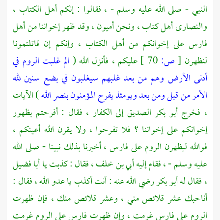
النبي - صلى الله عليه وسلم - ، فقالوا : إنكم أهل الكتاب ،
والنصارى
أهل كتاب ، ونحن أميون ، وقد ظهر إخواننا من
أهل
فارس
على إخوانكم من أهل الكتاب ، وإنكم إن قاتلتمونا
لنظهرن
[
ص:
70 ]
عليكم ، فأنزل الله (
الم غلبت الروم في
أدنى الأرض وهم من بعد غلبهم سيغلبون في بضع سنين لله
الأمر من قبل ومن بعد ويومئذ يفرح المؤمنون بنصر الله
) الآيات
، فخرج
أبو بكر الصديق
إلى الكفار ، فقال : أفرحتم بظهور
إخوانكم على إخواننا ؟ فلا تفرحوا ، ولا يقرن الله أعينكم ،
فوالله ليظهرن
الروم
على
فارس ،
أخبرنا بذلك نبينا - صلى الله
عليه وسلم - ، فقام إليه
أبي بن خلف ،
فقال : كذبت يا
أبا فضيل
،
فقال له
أبو بكر
رضي الله عنه : أنت أكذب يا عدو الله ، فقال :
أناحبك عشر قلائص مني ، وعشر قلائص منك ، فإن ظهرت
الروم
على
فارس
غرمت ، وإن ظهرت
فارس
على
الروم
غرمت