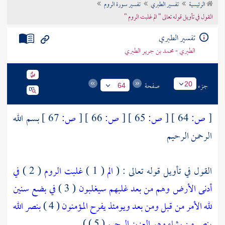
الرئيسية
تفسير الطبري
تفسير سورة الروم
تراجم الأعلام
القول في تأويل قوله تعالى " الم غلبت الروم "
تفسير الطبري
الطبري - محمد بن جرير الطبري
جزء
صفحة
20
64
[
ص:
64 ]
[
ص:
65 ]
[
ص:
66 ]
[
ص:
67 ]
بسم الله
الرحمن الرحيم
القول في تأويل قوله تعالى : (
الم
( 1 )
غلبت الروم
( 2 )
في
أدنى الأرض وهم من بعد غلبهم سيغلبون
( 3 )
في بضع سنين
لله الأمر من قبل ومن بعد ويومئذ يفرح المؤمنون
( 4 )
بنصر الله
ينصر من يشاء وهو العزيز الرحيم
( 5 ) )