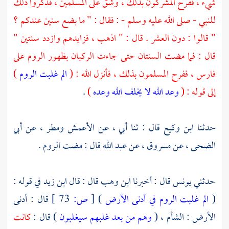
شيء ، ففرح المشركون بذلك ، وشق على المسلمين ، فذكروا ذلك
للنبي - صلى الله عليه وسلم - : فقال : " ما بضع سنين عندكم ؟
" قالوا : دون العشر . قال : " اذهب ، فزايدهم وازدد سنتين "
قال : فما مضت السنتان حتى جاءت الركبان بظهور
الروم
على
فارس ،
ففرح المسلمون بذلك ، فأنزل الله : (
الم غلبت الروم
)
إلى قوله : (
وعد الله لا يخلف الله وعده
)
.
حدثنا
ابن وكيع
قال : ثنا أبي ، عن
الأعمش
ومطر ،
عن
أبي
الضحى ،
عن
مسروق ،
عن
عبد الله
قال : مضت
الروم
.
حدثني
يونس
قال : أخبرنا
ابن وهب
قال : قال
ابن زيد
في قوله :
(
الم غلبت الروم في أدنى الأرض
)
[
ص:
73 ]
قال : أدنى
الأرض :
الشأم ،
(
وهم من بعد غلبهم سيغلبون
) قال :
كانت