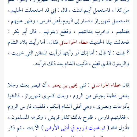
من كذا ، فاستعمل أيهم شئت ، قال : إني قد استعملت الحليم ،
فاستعمل
شهربراز ،
فسار إلى
الروم
بأهل
فارس ،
وظهر عليهم ،
فقتلهم ، وخرب مدائنهم ، وقطع زيتونهم . قال
أبو بكر
:
فحدثت بهذا الحديث
عطاء الخراساني
فقال : أما رأيت بلاد
الشام
؟
قلت : لا قال : أما إنك لو رأيتها لرأيت المدائن التي خربت ،
والزيتون الذي قطع ، فأتيت
الشام
بعد ذلك فرأيته .
قال
عطاء الخراساني
: ثني
يحيى بن يعمر ،
أن
قيصر
بعث رجلا
يدعى
قطمة
بجيش من
الروم ،
وبعث
كسرى
شهربراز ،
فالتقيا
بأذرعات
وبصرى ،
وهي أدنى
الشام
إليكم ، فلقيت
فارس
الروم
،
فغلبتهم
فارس ،
ففرح بذلك كفار
قريش ،
وكرهه المسلمون ،
فأنزل الله (
الم غلبت الروم في أدنى الأرض
) الآيات ، ثم ذكر