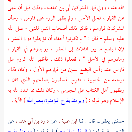
الله عنه ، وولي قمار المشركين
أبي بن خلف ،
وذلك قبل أن ينهى
عن القمار ، فحل الأجل ، ولم يظهر
الروم
على
فارس ،
وسأل
المشركون قمارهم ، فذكر ذلك أصحاب النبي للنبي - صلى الله
عليه وسلم - قال : " لم تكونوا أحقاء أن تؤجلوا دون العشر ،
فإن البضع ما بين الثلاث إلى العشر ، وزايدوهم في القمار ،
ومادوهم في الأجل " ، ففعلوا ذلك ، فأظهر الله
الروم
على
فارس
عند رأس البضع سنين من قمارهم الأول ، وكان ذلك
مرجعه من
الحديبية ،
ففرح المسلمون بصلحهم الذي كان ،
وبظهور أهل الكتاب على
المجوس ،
وكان ذلك مما شدد الله به
الإسلام وهو قوله : (
ويومئذ يفرح المؤمنون بنصر الله
) الآية .
حدثني
يعقوب
قال : ثنا
ابن علية ،
عن
داود بن أبي هند ،
عن
الشعبي
في قوله : (
الم غلبت الروم
) إلى قوله : (
ويومئذ يفرح