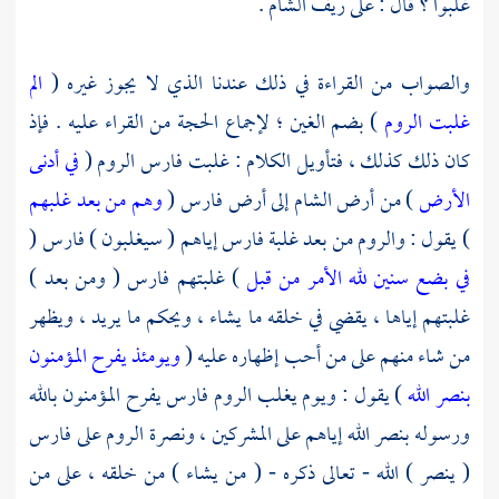
غلبوا ؟ قال : على ريف
الشام .
والصواب من القراءة في ذلك عندنا الذي لا يجوز غيره (
الم
غلبت الروم
) بضم الغين ؛ لإجماع الحجة من القراء عليه . فإذ
كان ذلك كذلك ، فتأويل الكلام : غلبت
فارس
الروم
(
في أدنى
الأرض
) من أرض
الشام
إلى
أرض فارس
(
وهم من بعد غلبهم
) يقول :
والروم
من بعد غلبة
فارس
إياهم ( سيغلبون )
فارس
(
في بضع سنين لله الأمر من قبل
) غلبتهم
فارس
( ومن بعد )
غلبتهم إياها ، يقضي في خلقه ما يشاء ، ويحكم ما يريد ، ويظهر
من شاء منهم على من أحب إظهاره عليه (
ويومئذ يفرح المؤمنون
بنصر الله
) يقول : ويوم يغلب
الروم
فارس
يفرح المؤمنون بالله
ورسوله بنصر الله إياهم على المشركين ، ونصرة
الروم
على
فارس
( ينصر ) الله - تعالى ذكره - ( من يشاء ) من خلقه ، على من