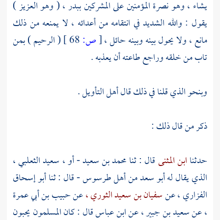
يشاء ، وهو نصرة المؤمنين على المشركين
ببدر ،
( وهو العزيز )
يقول : والله الشديد في انتقامه من أعدائه ، لا يمنعه من ذلك
مانع ، ولا يحول بينه وبينه حائل ،
[
ص:
68 ]
( الرحيم ) بمن
تاب من خلقه وراجع طاعته أن يعذبه .
وبنحو الذي قلنا في ذلك قال أهل التأويل .
ذكر من قال ذلك :
حدثنا
ابن المثنى
قال : ثنا
محمد بن سعيد
- أو ،
سعيد الثعلبي ،
الذي يقال له أبو سعد من أهل
طرسوس
-
قال : ثنا
أبو إسحاق
الفزاري ،
عن
سفيان بن سعيد الثوري ،
عن
حبيب بن أبي عمرة
،
عن
سعيد بن جبير ،
عن
ابن عباس
قال : كان المسلمون يحبون