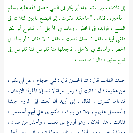
إلى ثلاث سنين ، ثم جاء
أبو بكر
إلى النبي - صلى الله عليه وسلم
- فأخبره ، فقال : " ما هكذا ذكرت ، إنما البضع ما بين الثلاث إلى
التسع ، فزايده في الخطر ، وماده في الأجل " . فخرج
أبو بكر
فلقي
أبيا ،
فقال : لعلك ندمت ، فقال : لا فقال : أزايدك في
الخطر ، وأمادك في الأجل ، فاجعلها مئة قلوص لمئة قلوص إلى
تسع سنين ، قال : قد فعلت .
حدثنا
القاسم
قال : ثنا
الحسين
قال : ثني
حجاج ،
عن
أبي بكر ،
عن
عكرمة
قال : كانت في
فارس
امرأة لا تلد إلا الملوك الأبطال ،
فدعاها
كسرى ،
فقال : إني أريد أن أبعث إلى
الروم
جيشا
وأستعمل عليهم رجلا من بنيك ، فأشيري علي أيهم أستعمل ،
فقالت : هذا فلان ، وهو أروغ من ثعلب ، وأحذر من صرد ،
وهذا
فرخان ،
وهو أنفذ من سنان ، وهذا
شهربراز ،
وهو أحلم