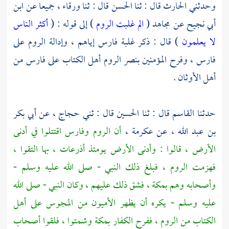
وحدثني
الحارث
قال : ثنا
الحسن
قال : ثنا
ورقاء ،
جميعا عن
ابن
أبي نجيح
عن
مجاهد
(
الم غلبت الروم
) إلى قوله : (
أكثر الناس
لا يعلمون
) قال : ذكر غلبة
فارس
إياهم ، وإدالة
الروم
على
فارس ،
وفرح المؤمنين بنصر
الروم
أهل الكتاب على
فارس
من
أهل الأوثان .
حدثنا
القاسم
قال : ثنا
الحسين
قال : ثني
حجاج ،
عن
أبي بكر
بن عبد الله ،
عن
عكرمة ،
أن
الروم
وفارس
اقتتلوا في أدنى
الأرض ، قالوا : وأدنى الأرض يومئذ
أذرعات ،
بها التقوا ،
فهزمت
الروم ،
فبلغ ذلك النبي - صلى الله عليه وسلم -
وأصحابه وهم
بمكة ،
فشق ذلك عليهم ، وكان النبي - صلى الله
عليه وسلم - يكره أن يظهر الأميون من
المجوس
على أهل
الكتاب من
الروم ،
ففرح الكفار
بمكة
وشمتوا ، فلقوا أصحاب