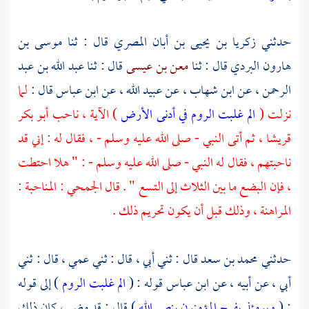
حدثني
زكريا بن يحيى بن أبان المصري
قال : ثنا
موسى بن
هارون البردي
قال : ثنا
معن بن عيسى
قال : ثنا
عبد الله بن عبد
الرحمن ،
عن
ابن شهاب ،
عن
عبيد الله ،
عن
ابن عباس
قال :
لما
نزلت (
الم غلبت الروم في أدنى الأرض
) الآية ، ناحب
أبو بكر
قريشا ،
ثم أتى النبي - صلى الله عليه وسلم - ، فقال له : إني قد
ناحبتهم ، فقال له النبي - صلى الله عليه وسلم - : " هلا احتطت
، فإن البضع ما بين الثلاث إلى التسع " . قال
الجمحي
: المناحبة :
المراهنة ، وذلك قبل أن يكون تحريم ذلك .
حدثني
محمد بن سعد
قال : ثني أبي ، قال : ثني عمي ، قال : ثني
أبي ، عن أبيه ، عن
ابن عباس
قوله : (
الم غلبت الروم
) إلى قوله
: (
ويومئذ يفرح المؤمنون بنصر الله
) قال : قد مضى ، كان ذلك