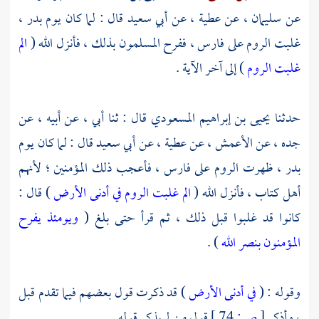
عن
سليمان ،
عن
عطية ،
عن
أبي سعيد
قال : لما كان يوم
بدر ،
غلبت
الروم
على
فارس ،
ففرح المسلمون بذلك ، فأنزل الله (
الم
غلبت الروم
) إلى آخر الآية .
حدثنا
يحيى بن إبراهيم المسعودي
قال : ثنا أبي ، عن أبيه ، عن
جده ، عن
الأعمش ،
عن
عطية ،
عن
أبي سعيد
قال : لما كان يوم
بدر ،
ظهرت
الروم
على
فارس ،
فأعجب ذلك المؤمنين ؛ لأنهم
أهل كتاب ، فأنزل الله (
الم غلبت الروم في أدنى الأرض
) قال :
كانوا قد غلبوا قبل ذلك ، ثم قرأ حتى بلغ (
ويومئذ يفرح
المؤمنون بنصر الله
) .
وقوله : (
في أدنى الأرض
) قد ذكرت قول بعضهم فيما تقدم قبل
، وأذكر
[
ص:
74 ]
قول من لم يذكر قوله .