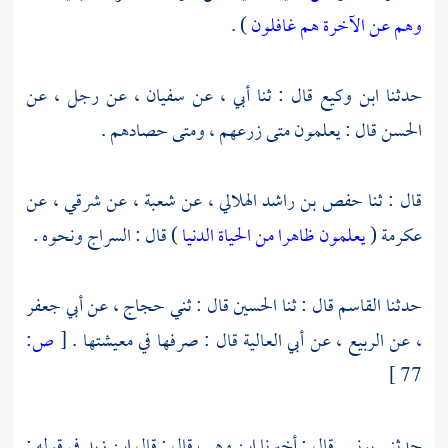
وهم عن الآخرة هم غافلون
) .
حدثنا
ابن وكيع
قال : ثنا أبي ، عن
سفيان ،
عن رجل ، عن
الحسن
قال : يعلمون متى زرعهم ، ومتى حصادهم .
قال : ثنا
حفص بن راشد الهلالي ،
عن
شعبة ،
عن
شرقي ،
عن
عكرمة
(
يعلمون ظاهرا من الحياة الدنيا
) قال : السراج ونحوه .
حدثنا
القاسم
قال : ثنا
الحسين
قال : ثني
حجاج ،
عن
أبي جعفر
،
عن
الربيع ،
عن
أبي العالية
قال : صرفها في معيشتها .
[
ص:
77 ]
حدثني
يونس
قال : أخبرنا
ابن وهب
قال : قال
ابن زيد
في قوله :