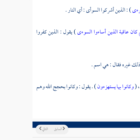
سوءى
) : الذين أشركوا السوأى : أي النار .
 كان عاقبة الذين أساءوا السوءى
) يقول : الذين كفروا
ذلك غيره فقال : هي اسم .
، (
وكانوا بها يستهزءون
) . يقول : وكانوا بحجج الله وهم
السابق
التالي