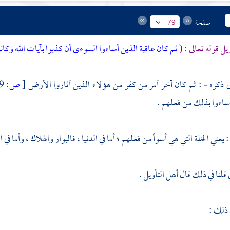
صفحة
79
يل قوله تعالى : (
ثم كان عاقبة الذين أساءوا السوءى أن كذبوا بآيات الله وكانو
ى ذكره - : ثم كان آخر أمر من كفر من هؤلاء الذين أثاروا الأرض
[
ص:
79 ]
ساءوا بذلك من فعلهم .
 يعني الخلة التي هي أسوأ من فعلهم ؛ أما في الدنيا ، فالبوار والهلاك ، وأما في 
قلنا في ذلك قال أهل التأويل .
 ذلك :