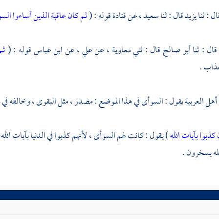
ال : ثنا
يزيد
قال : ثنا
سعيد ،
عن
قتادة
قوله : (
ثم كان عاقبة الذين أساءوا ال
قال : ثنا
أبو صالح
قال : ثني
معاوية ،
عن
علي ،
عن
ابن عباس
قوله : (
ثم
ذاب .
ل العربية يقول : السوأى في هذا الموضع : مصدر ، مثل البقوى ، وخالفه في 
 كذبوا بآيات الله
) يقول : كانت لهم السوأى ، لأنهم كذبوا في الدنيا بآيات الله 
له يسخرون .