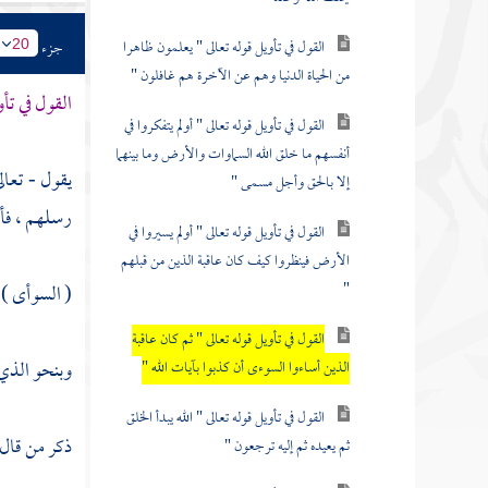
القول في تأويل قوله تعالى " يعلمون ظاهرا
جزء
20
من الحياة الدنيا وهم عن الآخرة هم غافلون "
القول في تأو
القول في تأويل قوله تعالى " أولم يتفكروا في
أنفسهم ما خلق الله السماوات والأرض وما بينهما
يقول - تعال
إلا بالحق وأجل مسمى "
رسلهم ، فأ
القول في تأويل قوله تعالى " أولم يسيروا في
الأرض فينظروا كيف كان عاقبة الذين من قبلهم
"
( السوأى ) :
القول في تأويل قوله تعالى " ثم كان عاقبة
وبنحو الذي 
الذين أساءوا السوءى أن كذبوا بآيات الله "
القول في تأويل قوله تعالى " الله يبدأ الخلق
ذكر من قال
ثم يعيده ثم إليه ترجعون "