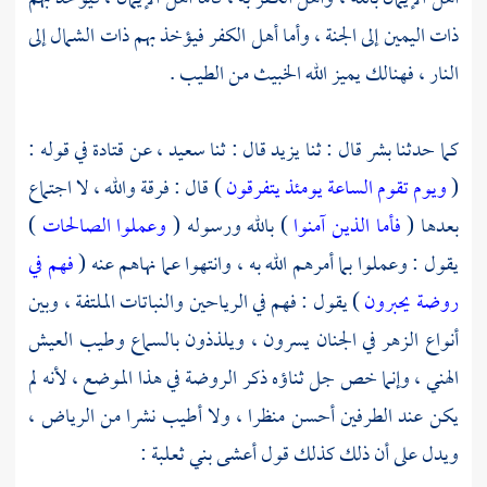
ذات اليمين إلى الجنة ، وأما أهل الكفر فيؤخذ بهم ذات الشمال إلى
النار ، فهنالك يميز الله الخبيث من الطيب .
كما حدثنا
بشر
قال : ثنا
يزيد
قال : ثنا
سعيد ،
عن
قتادة
في قوله :
(
ويوم تقوم الساعة يومئذ يتفرقون
) قال : فرقة والله ، لا اجتماع
بعدها (
فأما الذين آمنوا
) بالله ورسوله (
وعملوا الصالحات
)
يقول : وعملوا بما أمرهم الله به ، وانتهوا عما نهاهم عنه (
فهم في
روضة يحبرون
) يقول : فهم في الرياحين والنباتات الملتفة ، وبين
أنواع الزهر في الجنان يسرون ، ويلذذون بالسماع وطيب العيش
الهني ، وإنما خص جل ثناؤه ذكر الروضة في هذا الموضع ، لأنه لم
يكن عند الطرفين أحسن منظرا ، ولا أطيب نشرا من الرياض ،
ويدل على أن ذلك كذلك قول
أعشى بني ثعلبة
: