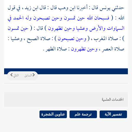
حدثني
يونس
قال : أخبرنا
ابن وهب
قال : قال
ابن زيد ،
في قول
الله : (
فسبحان الله حين تمسون وحين تصبحون وله الحمد في
السماوات والأرض وعشيا وحين تظهرون
) قال : (
حين تمسون
) : صلاة المغرب ، (
وحين تصبحون
) : صلاة الصبح ، وعشيا :
صلاة العصر ،
وحين تظهرون
: صلاة الظهر .
السابق
التالي
الخدمات العلمية
تفسير الآية
ترجمة علم
عناوين الشجرة