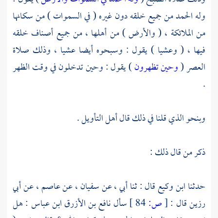
وله الحمد من جميع خلقه دون غيره ( في السموات ) من سكانها
من الملائكة ، ( والأرض ) من أهلها ، من جميع أصناف خلقه
فيها ، ( وعشيا ) يقول : وسبحوه أيضا عشيا ، وذلك صلاة
العصر (
وحين تظهرون
) يقول : وحين تدخلون في وقت الظهر
.
وبنحو الذي قلنا في ذلك قال أهل التأويل .
ذكر من قال ذلك :
حدثنا
ابن وكيع
قال : ثنا أبي ، عن
سفيان ،
عن
عاصم ،
عن
أبي
رزين
قال :
[
ص:
84 ]
سأل
نافع بن الأزرق
ابن عباس
: هل