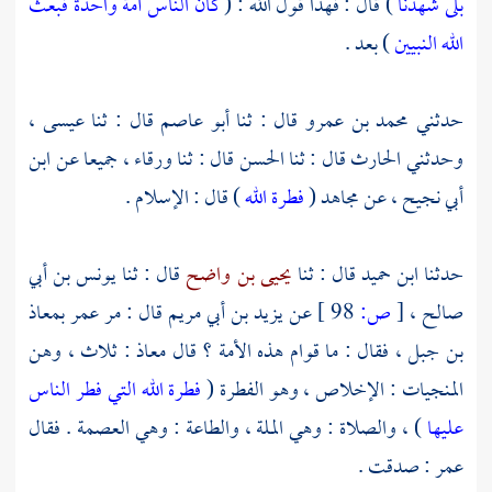
بلى شهدنا
) قال : فهذا قول الله : (
كان الناس أمة واحدة فبعث
الله النبيين
) بعد .
حدثني
محمد بن عمرو
قال : ثنا
أبو عاصم
قال : ثنا
عيسى ،
وحدثني
الحارث
قال : ثنا
الحسن
قال : ثنا
ورقاء ،
جميعا عن
ابن
أبي نجيح ،
عن
مجاهد
(
فطرة الله
) قال : الإسلام .
حدثنا
ابن حميد
قال : ثنا
يحيى بن واضح
قال : ثنا
يونس بن أبي
صالح ،
[
ص:
98 ]
عن
يزيد بن أبي مريم
قال : مر
عمر
بمعاذ
بن جبل ،
فقال : ما قوام هذه الأمة ؟ قال
معاذ :
ثلاث ، وهن
المنجيات : الإخلاص ، وهو الفطرة (
فطرة الله التي فطر الناس
عليها
) ، والصلاة : وهي الملة ، والطاعة : وهي العصمة . فقال
عمر
: صدقت .