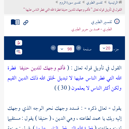
الرئيسية
تفسير الطبري
تفسير سورة الروم
تراجم الأعلام
القول في تأويل قوله تعالى " فأقم وجهك للدين حنيفا فطرة الله التي فطر الناس عليها "
تفسير الطبري
الطبري - محمد بن جرير الطبري
جزء
صفحة
20
98
القول في تأويل قوله تعالى : (
فأقم وجهك للدين حنيفا
فطرة
الله التي فطر الناس عليها لا تبديل لخلق الله ذلك الدين القيم
ولكن أكثر الناس لا يعلمون
( 30 ) )
يقول - تعالى ذكره - : فسدد وجهك نحو الوجه الذي وجهك
إليه ربك يا
محمد
لطاعته ، وهي الدين ، ( حنيفا ) يقول : مستقيما
لدينه وطاعته (
فطرة الله التي فطر الناس عليها
) يقول : صنعة