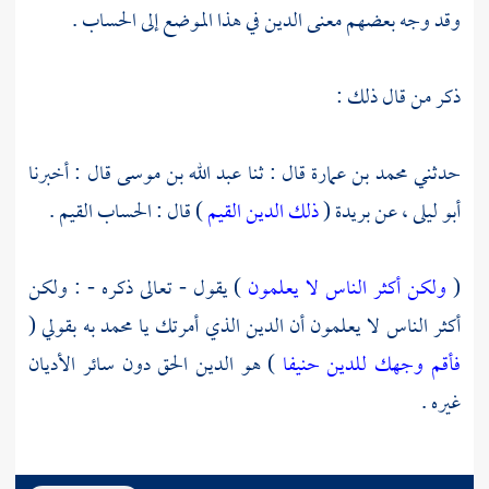
وقد وجه بعضهم معنى الدين في هذا الموضع إلى الحساب .
ذكر من قال ذلك :
حدثني
محمد بن عمارة
قال : ثنا
عبد الله بن موسى
قال : أخبرنا
أبو ليلى ،
عن
بريدة
(
ذلك الدين القيم
) قال : الحساب القيم .
(
ولكن أكثر الناس لا يعلمون
) يقول - تعالى ذكره - : ولكن
أكثر الناس لا يعلمون أن الدين الذي أمرتك يا
محمد
به بقولي (
فأقم وجهك للدين حنيفا
) هو الدين الحق دون سائر الأديان
غيره .