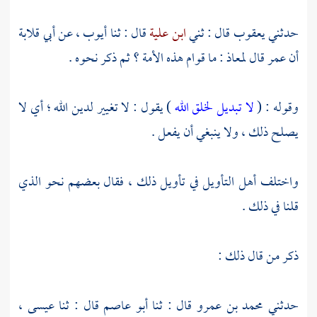
حدثني
يعقوب
قال : ثني
ابن علية
قال : ثنا
أيوب ،
عن
أبي قلابة
أن
عمر
قال
لمعاذ
: ما قوام هذه الأمة ؟ ثم ذكر نحوه .
وقوله : (
لا تبديل لخلق الله
) يقول : لا تغيير لدين الله ؛ أي لا
يصلح ذلك ، ولا ينبغي أن يفعل .
واختلف أهل التأويل في تأويل ذلك ، فقال بعضهم نحو الذي
قلنا في ذلك .
ذكر من قال ذلك :
حدثني
محمد بن عمرو
قال : ثنا
أبو عاصم
قال : ثنا
عيسى ،