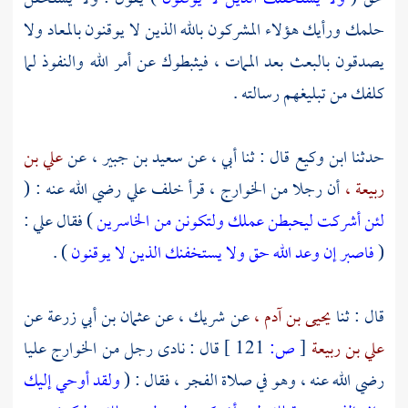
حلمك ورأيك هؤلاء المشركون بالله الذين لا يوقنون بالمعاد ولا
يصدقون بالبعث بعد الممات ، فيثبطوك عن أمر الله والنفوذ لما
كلفك من تبليغهم رسالته .
حدثنا
ابن وكيع
قال : ثنا أبي ، عن
سعيد بن جبير ،
عن
علي بن
ربيعة ،
أن رجلا من
الخوارج ،
قرأ خلف
علي
رضي الله عنه : (
لئن أشركت ليحبطن عملك ولتكونن من الخاسرين
) فقال
علي
:
(
فاصبر إن وعد الله حق ولا يستخفنك الذين لا يوقنون
) .
قال : ثنا
يحيى بن آدم ،
عن
شريك ،
عن
عثمان بن أبي زرعة
عن
علي بن ربيعة
[
ص:
121 ]
قال : نادى رجل من
الخوارج
عليا
رضي الله عنه ، وهو في صلاة الفجر ، فقال : (
ولقد أوحي إليك