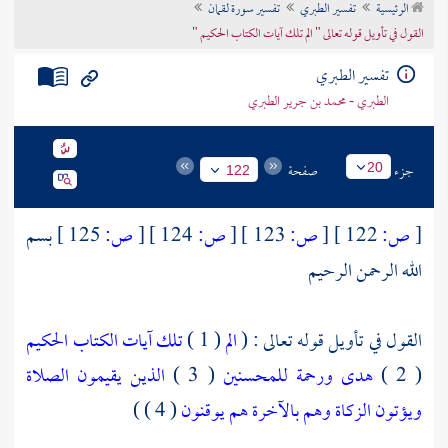
الرئيسية
تفسير الطبري
تفسير سورة لقمان
تراجم الأعلام
القول في تأويل قوله تعالى " الم تلك آيات الكتاب الحكيم "
تفسير الطبري
الطبري - محمد بن جرير الطبري
جزء
صفحة
20
122
[
ص:
122 ]
[
ص:
123 ]
[
ص:
124 ]
[
ص:
125 ]
بسم
الله الرحمن الرحيم
القول في تأويل قوله تعالى : (
الم
( 1 )
تلك آيات الكتاب الحكيم
( 2 )
هدى ورحمة للمحسنين
( 3 )
الذين يقيمون الصلاة
ويؤتون الزكاة وهم بالآخرة هم يوقنون
( 4 ) )