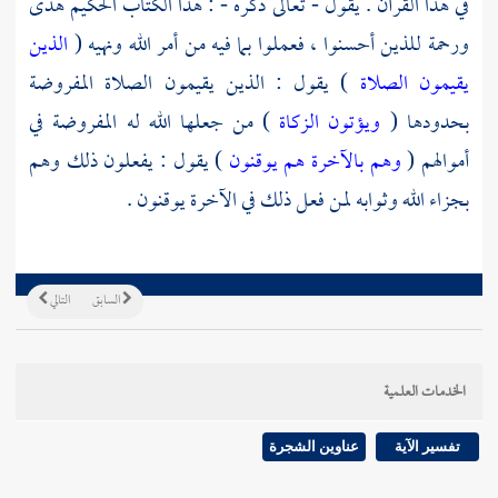
في هذا القرآن . يقول - تعالى ذكره - : هذا الكتاب الحكيم هدى
ورحمة للذين أحسنوا ، فعملوا بما فيه من أمر الله ونهيه (
الذين
يقيمون الصلاة
) يقول : الذين يقيمون الصلاة المفروضة
بحدودها (
ويؤتون الزكاة
) من جعلها الله له المفروضة في
أموالهم (
وهم بالآخرة هم يوقنون
) يقول : يفعلون ذلك وهم
بجزاء الله وثوابه لمن فعل ذلك في الآخرة يوقنون .
السابق
التالي
الخدمات العلمية
تفسير الآية
عناوين الشجرة