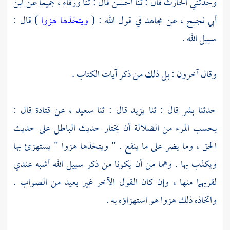
وحدثني
الحارث
قال : ثنا
الحسن
قال : ثنا
ورقاء ،
جميعا عن
ابن
أبي نجيح ،
عن
مجاهد
في قول الله : (
ويتخذها هزوا
) قال :
سبيل الله .
وقال آخرون : بل ذلك من ذكر آيات الكتاب .
حدثنا
بشر
قال : ثنا
يزيد
قال : ثنا
سعيد ،
عن
قتادة
قال :
بحسب المرء من الضلالة أن يختار حديث الباطل على حديث
الحق ، وما يضر على ما ينفع . " ويتخذها هزوا " يستهزئ بها
ويكذب بها . وهما من أن يكونا من ذكر سبيل الله أشبه عندي
لقربهما منها ، وإن كان القول الآخر غير بعيد من الصواب .
واتخاذه ذلك هزوا هو استهزاؤه به .