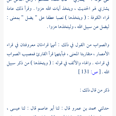
يشتري لهو الحديث ، ويتخذ آيات الله هزوا . وقرأ ذلك عامة
قراء
الكوفة
: ( ويتخذها ) نصبا عطفا على " يضل " بمعنى :
ليضل عن سبيل الله ، وليتخذها هزوا .
والصواب من القول في ذلك : أنهما قراءتان معروفتان في قراء
الأمصار ، متقاربتا المعنى ، فبأيتهما قرأ القارئ فمصيب الصواب
في قراءته . والهاء والألف في قوله : ( ويتخذها ) من ذكر سبيل
الله .
[
ص:
131 ]
ذكر من قال ذلك :
حدثني
محمد بن عمرو
قال : ثنا
أبو عاصم
قال : ثنا
عيسى ،