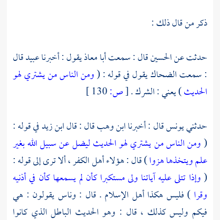
ذكر من قال ذلك :
حدثت عن
الحسين
قال : سمعت
أبا معاذ
يقول : أخبرنا
عبيد
قال
: سمعت
الضحاك
يقول في قوله : (
ومن الناس من يشتري لهو
الحديث
) يعني : الشرك .
[
ص:
130 ]
حدثني
يونس
قال : أخبرنا
ابن وهب
قال : قال
ابن زيد
في قوله :
(
ومن الناس من يشتري لهو الحديث ليضل عن سبيل الله بغير
علم ويتخذها هزوا
) قال : هؤلاء أهل الكفر ، ألا ترى إلى قوله :
(
وإذا تتلى عليه آياتنا ولى مستكبرا كأن لم يسمعها كأن في أذنيه
وقرا
) فليس هكذا أهل الإسلام . قال : وناس يقولون : هي
فيكم وليس كذلك ، قال : وهو الحديث الباطل الذي كانوا