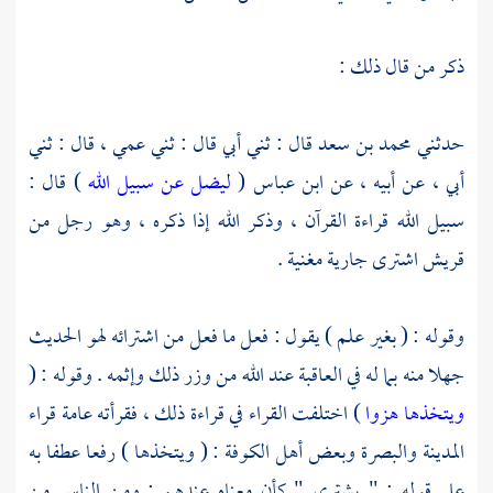
ذكر من قال ذلك :
حدثني
محمد بن سعد
قال : ثني أبي قال : ثني عمي ، قال : ثني
أبي ، عن أبيه ، عن
ابن عباس
(
ليضل عن سبيل الله
) قال :
سبيل الله قراءة القرآن ، وذكر الله إذا ذكره ، وهو رجل من
قريش
اشترى جارية مغنية .
وقوله : ( بغير علم ) يقول : فعل ما فعل من اشترائه لهو الحديث
جهلا منه بما له في العاقبة عند الله من وزر ذلك وإثمه . وقوله : (
ويتخذها هزوا
) اختلفت القراء في قراءة ذلك ، فقرأته عامة قراء
المدينة
والبصرة
وبعض أهل الكوفة : ( ويتخذها ) رفعا عطفا به
على قوله : " يشتري " كأن معناه عندهم : ومن الناس من