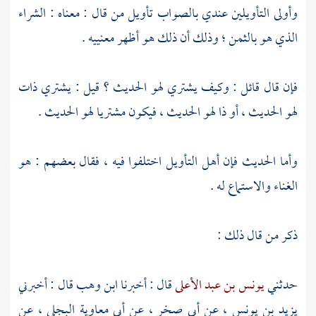
وأولى التأويلين عندي بالصواب تأويل من قال : معناه : الشراء
الذي هو بالثمن ؛ وذلك أن ذلك هو أظهر معنييه .
فإن قال قائل : وكيف يشتري لهو الحديث ؟ قيل : يشتري ذات
لهو الحديث ، أو ذا لهو الحديث ، فيكون مشتريا لهو الحديث .
وأما الحديث فإن أهل التأويل اختلفوا فيه ، فقال بعضهم : هو
الغناء والاستماع له .
ذكر من قال ذلك :
حدثني
يونس بن عبد الأعلى
قال : أخبرنا
ابن وهب
قال : أخبرني
يزيد بن يونس ،
عن
أبي صخر ،
عن
أبي معاوية البجلي ،
عن