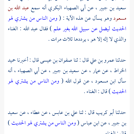
سعيد بن جبير ،
عن
أبي الصهباء البكري
أنه سمع
عبد الله بن
مسعود
وهو يسأل عن هذه الآية : (
ومن الناس من يشتري لهو
الحديث ليضل عن سبيل الله بغير علم
) فقال
عبد الله
: الغناء
والذي لا إله إلا هو ، يرددها ثلاث مرات .
حدثنا
عمرو بن علي
قال : ثنا
صفوان بن عيسى
قال : أخبرنا
حميد
الخراط ،
عن
عمار ،
عن
سعيد بن جبير ،
عن
أبي الصهباء ،
أنه
سأل
ابن مسعود ،
عن قول الله (
ومن الناس من يشتري لهو
الحديث
) قال : الغناء .
حدثنا
أبو كريب
قال : ثنا
علي بن عابس ،
عن
عطاء ،
عن
سعيد
بن جبير ،
عن
ابن عباس
(
ومن الناس من يشتري لهو الحديث
)
قال : الغناء .