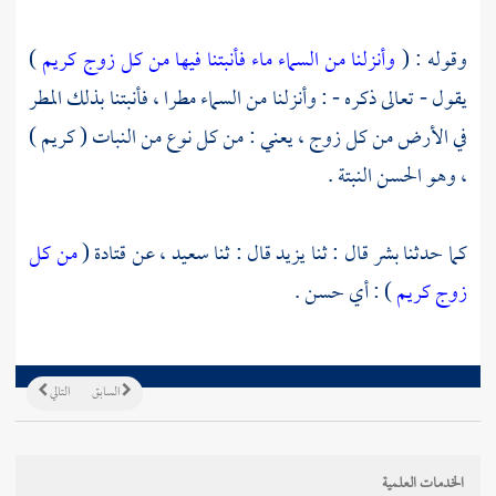
وقوله : (
وأنزلنا من السماء ماء فأنبتنا فيها من كل زوج كريم
)
يقول - تعالى ذكره - : وأنزلنا من السماء مطرا ، فأنبتنا بذلك المطر
في الأرض من كل زوج ، يعني : من كل نوع من النبات ( كريم )
، وهو الحسن النبتة .
كما حدثنا
بشر
قال : ثنا
يزيد
قال : ثنا
سعيد ،
عن
قتادة
(
من كل
زوج كريم
) : أي حسن .
السابق
التالي
الخدمات العلمية