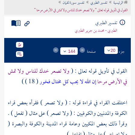
الرئيسية
تفسير الطبري
تفسير سورة لقمان
تراجم الأعلام
القول في تأويل قوله تعالى " ولا تصعر خدك للناس ولا تمش في الأرض مرحا "
تفسير الطبري
الطبري - محمد بن جرير الطبري
جزء
صفحة
20
144
القول في تأويل قوله تعالى : (
ولا تصعر خدك للناس ولا تمش
في الأرض مرحا
إن الله لا يحب كل مختال فخور
( 18 ) )
اختلفت القراء في قراءة قوله : ( ولا تصعر ) فقرأه بعض قراء
الكوفة
والمدنيين
والكوفيين
: ( ولا تصعر ) على مثال ( تفعل ) .
وقرأ ذلك بعض المكيين وعامة قراء
المدينة
والكوفة
والبصرة
(
ولا تصاعر ) على مثال ( تفاعل ) .