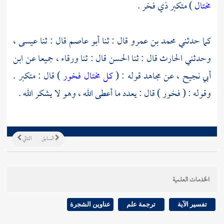
مختال
) متكبر ذي فخر .
كما حدثني
محمد بن عمرو
قال : ثنا
أبو عاصم
قال : ثنا
عيسى ،
وحدثني
الحارث
قال : ثنا
الحسن
قال : ثنا
ورقاء ،
جميعا عن
ابن
أبي نجيح ،
عن
مجاهد
قوله : (
كل مختال فخور
) قال : متكبر .
وقوله : ( فخور ) قال : يعدد ما أعطى الله ، وهو لا يشكر الله .
السابق
التالي
الخدمات العلمية
تفسير الآية
ترجمة علم
عناوين الشجرة