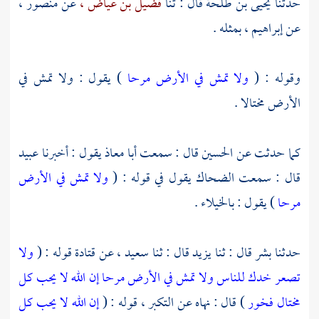
حدثنا
يحيى بن طلحة
قال : ثنا
فضيل بن عياض ،
عن
منصور ،
عن
إبراهيم ،
بمثله .
وقوله : (
ولا تمش في الأرض مرحا
) يقول : ولا تمش في
الأرض مختالا .
كما حدثت عن
الحسين
قال : سمعت
أبا معاذ
يقول : أخبرنا
عبيد
قال : سمعت
الضحاك
يقول في قوله : (
ولا تمش في الأرض
مرحا
) يقول : بالخيلاء .
حدثنا
بشر
قال : ثنا
يزيد
قال : ثنا
سعيد ،
عن
قتادة
قوله : (
ولا
تصعر خدك للناس ولا تمش في الأرض مرحا إن الله لا يحب كل
مختال فخور
) قال : نهاه عن التكبر ، قوله : (
إن الله لا يحب كل