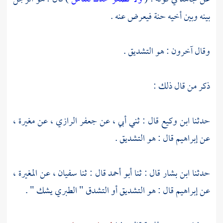
بينه وبين أخيه حنة فيعرض عنه .
وقال آخرون : هو التشديق .
ذكر من قال ذلك :
حدثنا
ابن وكيع
قال : ثني أبي ، عن
جعفر الرازي ،
عن
مغيرة ،
عن
إبراهيم
قال : هو التشديق .
حدثنا
ابن بشار
قال : ثنا
أبو أحمد
قال : ثنا
سفيان ،
عن
المغيرة ،
عن
إبراهيم
قال : هو التشديق أو التشدق " الطبري يشك " .