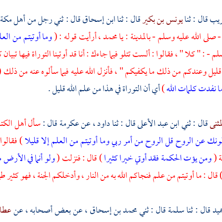
ريب
قال : ثنا
يونس بن بكير
قال : ثنا
ابن إسحاق
قال : ثني رجل من أهل
مكة 
- صلى الله عليه وسلم -
بالمدينة
: يا
محمد ،
أرأيت قوله : (
وما أوتيتم من العل
لم - : " كلا " ، فقالوا : ألست تتلو فيما جاءك : أنا قد أوتينا التوراة فيها تبي
 قليل وعندكم من ذلك ما يكفيكم " ، فأنزل الله عليه فيما سألوه عنه من ذلك 
ا نفدت كلمات الله
)
أي أن التوراة في هذا من علم الله قليل .
مثنى
قال : ثني
ابن عبد الأعلى
قال : ثنا
داود ،
عن
عكرمة
قال :
سأل أهل الكتا
ونك عن الروح قل الروح من أمر ربي وما أوتيتم من العلم إلا قليلا
) فقالوا 
 (
ومن يؤت الحكمة فقد أوتي خيرا كثيرا
) قال : فنزلت (
ولو أنما في الأرض 
 قال : ما أوتيتم من علم فنجاكم الله به من النار ، وأدخلكم الجنة ، فهو كثير ط
ميد
قال : ثنا
سلمة
قال : ثني
محمد بن إسحاق ،
عن بعض أصحابه ، عن
عطاء