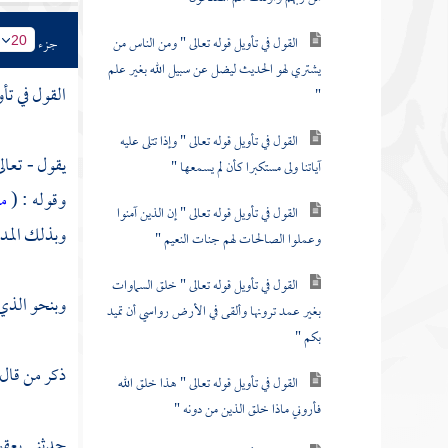
القول في تأويل قوله تعالى " ومن الناس من
جزء
20
يشتري لهو الحديث ليضل عن سبيل الله بغير علم
القول في تأو
"
القول في تأويل قوله تعالى " وإذا تتلى عليه
يقول - تعال
آياتنا ولى مستكبرا كأن لم يسمعها "
وقوله : (
من
القول في تأويل قوله تعالى " إن الذين آمنوا
وبذلك المداد
وعملوا الصالحات لهم جنات النعيم "
القول في تأويل قوله تعالى " خلق السماوات
وبنحو الذي 
بغير عمد ترونها وألقى في الأرض رواسي أن تميد
بكم "
ذكر من قال
القول في تأويل قوله تعالى " هذا خلق الله
فأروني ماذا خلق الذين من دونه "
حدثني
يعق