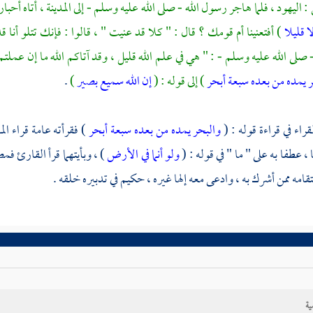
 :
اليهود ،
فلما هاجر رسول الله - صلى الله عليه وسلم - إلى المدينة ، أتاه أحبار 
ا قليلا
) أفتعنينا أم قومك ؟ قال : " كلا قد عنيت " ، قالوا : فإنك تتلو أنا قد 
صلى الله عليه وسلم - : " هي في علم الله قليل ، وقد آتاكم الله ما إن عملتم ب
ر يمده من بعده سبعة أبحر
) إلى قوله : (
إن الله سميع بصير
)
.
راء في قراءة قوله : (
والبحر يمده من بعده سبعة أبحر
) فقرأته عامة
قراء الم
، عطفا به على " ما " في قوله : (
ولو أنما في الأرض
) ، وبأيتهما قرأ القارئ ف
تقامه ممن أشرك به ، وادعى معه إلها غيره ، حكيم في تدبيره خلقه .
ية