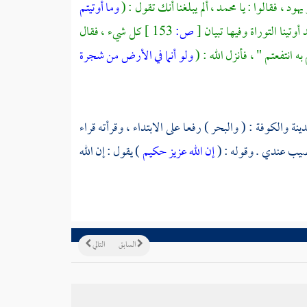
يهود ، فقالوا : يا
محمد ،
ألم يبلغنا أنك تقول : (
وما أوتيتم
أوتينا التوراة وفيها تبيان
[
ص:
153 ]
كل شيء ، فقال
ه انتفعتم " ، فأنزل الله : (
ولو أنما في الأرض من شجرة
دينة
والكوفة
: ( والبحر ) رفعا على الابتداء ، وقرأته
قراء
مصيب عندي . وقوله : (
إن الله عزيز حكيم
) يقول : إن الله
السابق
التالي