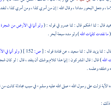
ا ، وجعل البحور مدادا ، وقال الله : إن من أمري كذا ، ومن أمري كذا ، لنفد
ميد
قال : ثنا
الحكم
قال : ثنا
عمرو
في قوله : (
ولو أنما في الأرض من شجرة 
(
ما نفدت كلمات الله
) ولو مده سبعة أبحر .
ال : ثنا
يزيد
قال : ثنا
سعيد ،
عن
قتادة
قوله :
[
ص:
152 ]
(
ولو أنما في ا
 الله
) قال : قال المشركون : إنما هذا كلام يوشك أن ينفد ، قال : لو كان شج
 وخلقه وعلمه .
 الآية نزلت على رسول الله - صلى الله عليه وسلم - في سبب مجادلة كانت من
ا
 ذلك :