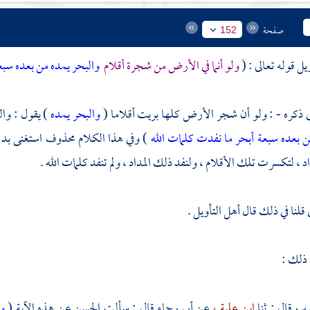
صفحة
152
يل قوله تعالى : (
ولو أنما في الأرض من شجرة أقلام
والبحر يمده من بعده سبعة
ى ذكره - : ولو أن شجر الأرض كلها بريت أقلاما (
والبحر يمده
) يقول : وال
 بعده سبعة أبحر ما نفدت كلمات الله
) وفي هذا الكلام محذوف استغنى بدلا
 ، لتكسرت تلك الأقلام ، ولنفد ذلك المداد ، ولم تنفد كلمات الله .
قلنا في ذلك قال أهل التأويل .
 ذلك :
وب
قال : ثنا
ابن علية ،
عن
أبي رجاء
قال : سألت
الحسن
عن هذه الآية (
و