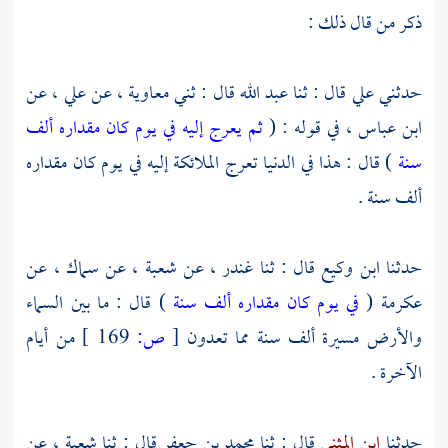
ذكر من قال ذلك :
حدثني
علي
قال : ثنا
عبد الله
قال : ثني
معاوية ،
عن
علي ،
عن
ابن عباس ،
في قوله : (
ثم يعرج إليه في يوم كان مقداره ألف
سنة
) قال : هذا في الدنيا تعرج الملائكة إليه في يوم كان مقداره
ألف سنة .
حدثنا
ابن وكيع
قال : ثنا
غندر ،
عن
شعبة ،
عن
سماك ،
عن
عكرمة
(
في يوم كان مقداره ألف سنة
) قال : ما بين السماء
والأرض مسيرة ألف سنة مما تعدون
[
ص:
169 ]
من أيام
الآخرة .
حدثنا
ابن المثنى
قال : ثنا
محمد بن جعفر
قال : ثنا
شعبة ،
عن