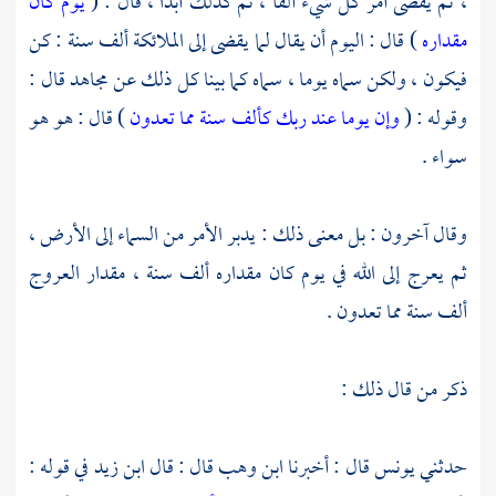
، ثم يقضى أمر كل شيء ألفا ، ثم كذلك أبدا ، قال : (
يوم كان
مقداره
) قال : اليوم أن يقال لما يقضى إلى الملائكة ألف سنة : كن
فيكون ، ولكن سماه يوما ، سماه كما بينا كل ذلك عن
مجاهد
قال :
وقوله : (
وإن يوما عند ربك كألف سنة مما تعدون
) قال : هو هو
سواء .
وقال آخرون : بل معنى ذلك : يدبر الأمر من السماء إلى الأرض ،
ثم يعرج إلى الله في يوم كان مقداره ألف سنة ، مقدار العروج
ألف سنة مما تعدون .
ذكر من قال ذلك :
حدثني
يونس
قال : أخبرنا
ابن وهب
قال : قال
ابن زيد
في قوله :