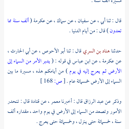
مسيرة ألف سنة .
قال : ثنا أبي ، عن
سفيان ،
عن
سماك ،
عن
عكرمة
(
ألف سنة مما
تعدون
) قال : من أيام الدنيا .
حدثنا
هناد بن السري
قال : ثنا
أبو الأحوص ،
عن
أبي الحارث ،
عن
عكرمة ،
عن
ابن عباس
في قوله : (
يدبر الأمر من السماء إلى
الأرض ثم يعرج إليه في يوم
) من أيامكم هذه ، مسيرة ما بين
السماء إلى الأرض خمسمائة عام .
[
ص:
168 ]
وذكر عن
عبد الرزاق
قال : أخبرنا
معمر ،
عن
قتادة
قال : تنحدر
الأمور وتصعد من السماء إلى الأرض في يوم واحد ، مقداره ألف
سنة ، خمسمائة حتى ينزل ، وخمسمائة حتى يعرج .