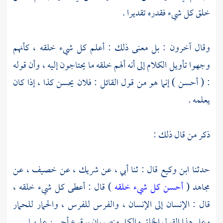
خلق كل شيء فقدره تقديرا .
وقال آخرون : بل معنى ذلك : أعلم كل شيء خلقه ، كأنهم
وجهوا تأويل الكلام إلى أنه ألهم خلقه ما يحتاجون إليه ، وأن قوله
: ( أحسن ) إنما هو من قول القائل : فلان يحسن كذا ، إذا كان
يعلمه .
ذكر من قال ذلك :
حدثنا
ابن وكيع
قال : ثنا أبي ، عن
شريك ،
عن
خصيف ،
عن
مجاهد
(
أحسن كل شيء خلقه
) قال : أعطى كل شيء خلقه ،
قال : الإنسان إلى الإنسان ، والفرس للفرس ، والحمار للحمار
وعلى هذا القول الخلق والكل منصوبان بوقوع أحسن عليهما .