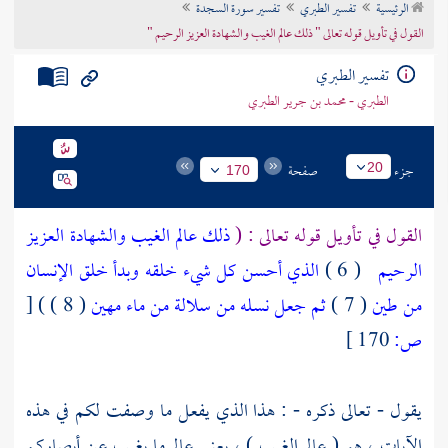
الرئيسية
تفسير الطبري
تفسير سورة السجدة
تراجم الأعلام
القول في تأويل قوله تعالى " ذلك عالم الغيب والشهادة العزيز الرحيم "
تفسير الطبري
الطبري - محمد بن جرير الطبري
جزء
صفحة
20
170
القول في تأويل قوله تعالى : (
ذلك عالم الغيب والشهادة العزيز
الرحيم
( 6 )
الذي أحسن كل شيء خلقه وبدأ خلق الإنسان
من طين
( 7 )
ثم جعل نسله من سلالة من ماء مهين
( 8 ) )
[
ص:
170 ]
يقول - تعالى ذكره - : هذا الذي يفعل ما وصفت لكم في هذه
الآيات ، هو ( عالم الغيب ) ، يعني عالم ما يغيب عن أبصاركم