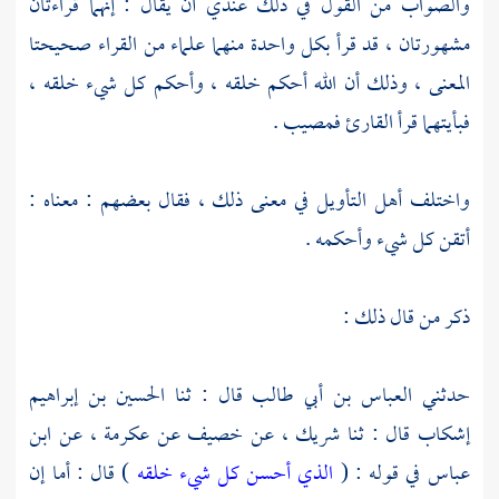
والصواب من القول في ذلك عندي أن يقال : إنهما قراءتان
مشهورتان ، قد قرأ بكل واحدة منهما علماء من القراء صحيحتا
المعنى ، وذلك أن الله أحكم خلقه ، وأحكم كل شيء خلقه ،
فبأيتهما قرأ القارئ فمصيب .
واختلف أهل التأويل في معنى ذلك ، فقال بعضهم : معناه :
أتقن كل شيء وأحكمه .
ذكر من قال ذلك :
حدثني
العباس بن أبي طالب
قال : ثنا
الحسين بن إبراهيم
إشكاب
قال : ثنا
شريك ،
عن
خصيف
عن
عكرمة ،
عن
ابن
عباس
في قوله : (
الذي أحسن كل شيء خلقه
) قال : أما إن