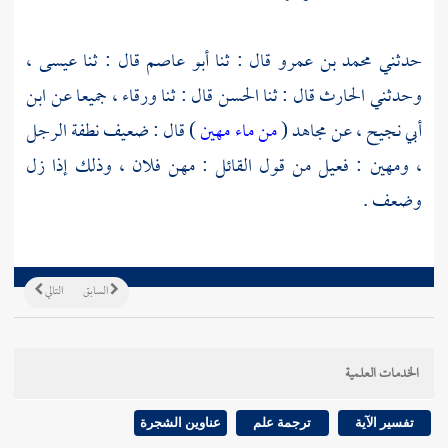
حدثني
محمد بن عمرو
قال : ثنا
أبو عاصم
قال : ثنا
عيسى ،
وحدثني
الحارث
قال : ثنا
الحسن
قال : ثنا
ورقاء ،
جميعا عن
ابن
أبي نجيح ،
عن
مجاهد
(
من ماء مهين
) قال : ضعيف نطفة الرجل
، ومهين : فعيل من قول القائل : مهن فلان ، وذلك إذا زل
وضعف .
السابق
التالي
الخدمات العلمية
تفسير الآية
ترجمة علم
عناوين الشجرة