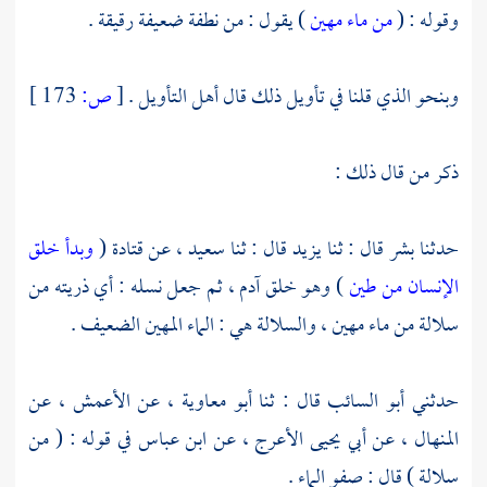
وقوله : (
من ماء مهين
) يقول : من نطفة ضعيفة رقيقة .
وبنحو الذي قلنا في تأويل ذلك قال أهل التأويل .
[
ص:
173 ]
ذكر من قال ذلك :
حدثنا
بشر
قال : ثنا
يزيد
قال : ثنا
سعيد ،
عن
قتادة
(
وبدأ خلق
الإنسان من طين
) وهو خلق
آدم ،
ثم جعل نسله : أي ذريته من
سلالة من ماء مهين ، والسلالة هي : الماء المهين الضعيف .
حدثني
أبو السائب
قال : ثنا
أبو معاوية ،
عن
الأعمش ،
عن
المنهال ،
عن
أبي يحيى الأعرج ،
عن
ابن عباس
في قوله : ( من
سلالة ) قال : صفو الماء .