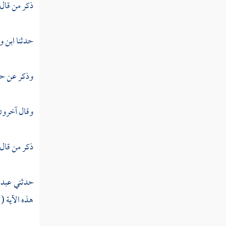
القول في تأويل قوله تعالى " أولم يروا أنا
ذكر من قال
نسوق الماء إلى الأرض الجرز فنخرج به زرعا
تأكل منه أنعامهم وأنفسهم "
حدثنا
ابن و
القول في تأويل قوله تعالى " ويقولون متى
هذا الفتح إن كنتم صادقين "
وذكر عن
حج
تفسير سورة الأحزاب
وقال آخرون 
تفسير سورة سبإ
تفسير سورة فاطر
ذكر من قال
تفسير سورة يس
حدثني
عبد ا
تفسير سورة الصافات
هذه الآية (
تفسير سورة ص