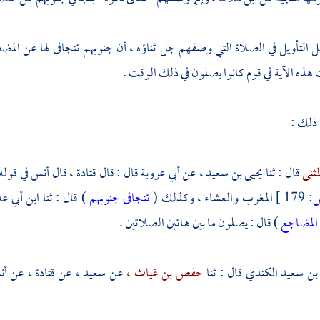
التأويل في الصلاة التي وصفهم جل ثناؤه ، أن جنوبهم تتجافى لها عن الم
 هذه الآية في قوم كانوا يصلون في ذلك الوقت .
 ذلك :
مثنى
قال : ثنا
يحيى بن سعيد ،
عن
أبي عروبة
قال : قال
قتادة ،
قال
أنس
في قوله
:
179 ]
المغرب والعشاء ، وكذلك (
تتجافى جنوبهم
) قال : ثنا
ابن أبي ع
المضاجع
) قال : يصلون ما بين هاتين الصلاتين .
بن سعيد الكندي
قال : ثنا
حفص بن غياث ،
عن
سعيد ،
عن
قتادة ،
عن
أ