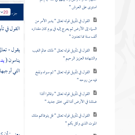
استوى على العرش "
جزء
20
القول في تأويل قوله تعالى " يدبر الأمر من
القول في تأو
السماء إلى الأرض ثم يعرج إليه في يوم كان مقداره
ألف سنة مما تعدون "
يقول - تعال
القول في تأويل قوله تعالى " ذلك عالم الغيب
والشهادة العزيز الرحيم "
ينامون (
يد
التي أوجبها 
القول في تأويل قوله تعالى " ثم سواه ونفخ
فيه من روحه "
القول في تأويل قوله تعالى " وقالوا أئذا
ضللنا في الأرض أئنا لفي خلق جديد "
القول في تأويل قوله تعالى " قل يتوفاكم ملك
الموت الذي وكل بكم "
يعني : أن ك