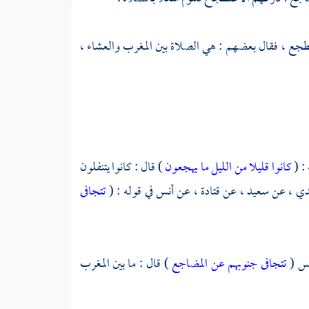
ضطجع ، فقال بعضهم : هي الصلاة بين المغرب والعشاء ،
 : (
كانوا قليلا من الليل ما يهجعون
) قال : كانوا يتنفلون
دي ،
عن
سعيد ،
عن
قتادة ،
عن
أنس
في قوله : (
تتجافى
نس
(
تتجافى جنوبهم عن المضاجع
) قال : ما بين المغرب