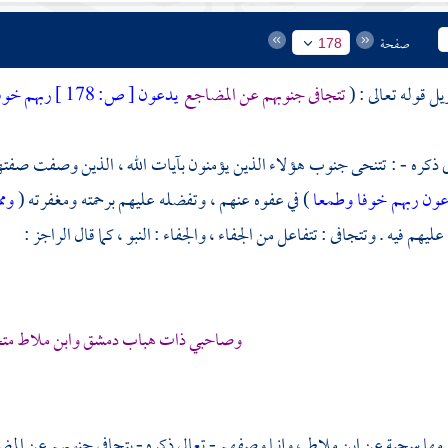
صفحة
178
يل قوله تعالى : (
تتجافى جنوبهم عن المضاجع
يدعون
[
ص:
178 ]
ربهم خوفا
ى ذكره - : تتنحى جنوب هؤلاء الذين يؤمنون بآيات الله ، الذين وصفت صف
عون ربهم خوفا وطمعا
) في عفوه عنهم ، وتفضله عليهم برحمته ومغفرته (
ومم
عليهم فيه . وتتجافى : تتفاعل من الجفاء ، والجفاء : النبو ، كما قال الراجز :
وصاحبي ذات هباب دمشق وابن ملاط مت
رمها سجية عن ابن ملاط ، وإنما وصفهم - تعالى ذكره - بتجافي جنوبهم عن الم