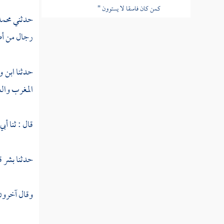
كمن كان فاسقا لا يستوون "
حدثني
محم
القول في تأويل قوله تعالى " ولنذيقنهم من
رجال من أصح
العذاب الأدنى دون العذاب الأكبر لعلهم
يرجعون "
حدثنا
ابن و
القول في تأويل قوله تعالى " ومن أظلم ممن
المغرب والع
ذكر بآيات ربه ثم أعرض عنها "
القول في تأويل قوله تعالى " ولقد آتينا موسى
قال : ثنا أب
الكتاب فلا تكن في مرية من لقائه "
القول في تأويل قوله تعالى " إن ربك هو
حدثنا
بشر
ق
يفصل بينهم يوم القيامة فيما كانوا فيه يختلفون "
القول في تأويل قوله تعالى " أولم يهد لهم كم
وقال آخرون 
أهلكنا من قبلهم من القرون يمشون في مساكنهم "