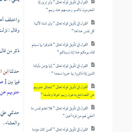
القول في تأويل قوله تعالى " ولو ترى إذ
المجرمون ناكسو رءوسهم عند ربهم "
واختلف أهل 
القول في تأويل قوله تعالى " ولو شئنا لآتينا
وقال : نزلت
كل نفس هداها "
القول في تأويل قوله تعالى " فذوقوا بما نسيتم
ذكر من قال
لقاء يومكم هذا إنا نسيناكم "
القول في تأويل قوله تعالى " إنما يؤمن بآياتنا
حدثنا
ابن ال
الذين إذا ذكروا بها خروا سجدا "
فيما بين
[
ص
القول في تأويل قوله تعالى " تتجافى جنوبهم
جنوبهم عن 
عن المضاجع يدعون ربهم خوفا وطمعا "
القول في تأويل قوله تعالى " فلا تعلم نفس ما
حدثني
علي 
أخفي لهم من قرة أعين "
والعشاء .
القول في تأويل قوله تعالى " أفمن كان مؤمنا