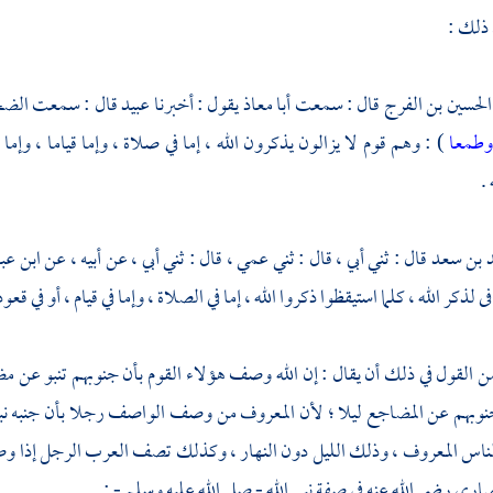
 ذلك :
الحسين بن الفرج
قال : سمعت
أبا معاذ
يقول : أخبرنا
عبيد
قال : سمعت
الض
 وطمعا
) : وهم قوم لا يزالون يذكرون الله ، إما في صلاة ، وإما قياما ، وإما
.
 بن سعد
قال : ثني أبي ، قال : ثني عمي ، قال : ثني أبي ، عن أبيه ، عن
ابن ع
ى لذكر الله ، كلما استيقظوا ذكروا الله ، إما في الصلاة ، وإما في قيام ، أو في قع
القول في ذلك أن يقال : إن الله وصف هؤلاء القوم بأن جنوبهم تنبو عن م
وبهم عن المضاجع ليلا ؛ لأن المعروف من وصف الواصف رجلا بأن جنبه نبا 
لناس المعروف ، وذلك الليل دون النهار ، وكذلك تصف العرب الرجل إذا و
نصاري
رضي الله عنه في صفة نبي الله - صلى الله عليه وسلم - :