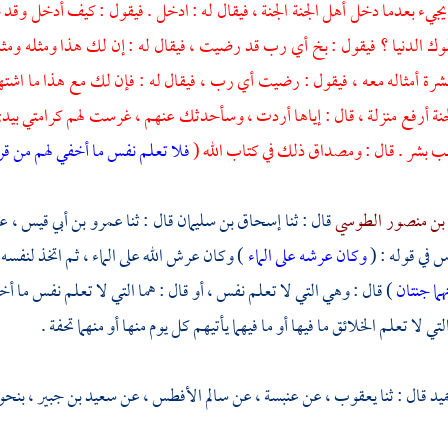
جيء بعدما دخل أهل الجنة الجنة ، فيقال له : ادخل . فيقول : كيف أدخل وقد ن
ك الدنيا ؟ فيقول : بخ أي رب قد رضيت ، فيقال له : إن لك هذا ومثله ومث
رة أمثاله معه ، فيقول : رضيت أي رب ، فيقال له : فإن لك مع هذا ما ا
نة أرفع منزلة ، قال : إياها أردت ، وسأحدثك عنهم ، غرست لهم كرامتي بي
 بشر . قال : ومصداق ذلك في كتاب الله (
فلا تعلم نفس ما أخفي لهم من قرة
بن منصور الطوسي
قال : ثنا
إسحاق بن سليمان
قال : ثنا
عمرو بن أبي قيس ،
ع
اس
في قوله : (
وكان عرشه على الماء
) وكان عرش الله على الماء ، ثم اتخذ لنفسه 
ما جنتان
) قال : وهي التي لا تعلم نفس ، أو قال : هما التي لا تعلم نفس ما أ
تي لا تعلم الخلائق ما فيها أو ما فيهما يأتيهم كل يوم منها أو منهما تحفة .
ميد
قال : ثنا
يعقوب ،
عن
عنبسة ،
عن
سالم الأفطس ،
عن
سعيد بن جبير ،
بنحوه