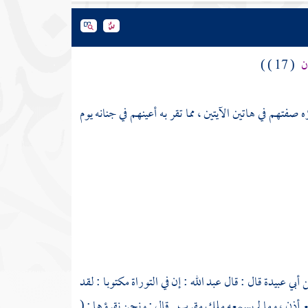
ون
( 17 ) )
تهم في هاتين الآيتين ، مما تقر به أعينهم في جنانه يوم
ن
أبي عبيدة
قال : قال
عبد الله
: إن في التوراة مكتوبا : لقد
مع أذن ، وما لم يسمعه ملك مقرب . قال : ونحن نقرؤها : (