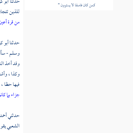
حدثنا
أبو ك
كمن كان فاسقا لا يستوون "
للذين تتجاف
القول في تأويل قوله تعالى " ولنذيقنهم من
من قرة أعين
العذاب الأدنى دون العذاب الأكبر لعلهم
يرجعون "
حدثنا
أبو ك
القول في تأويل قوله تعالى " ومن أظلم ممن
وسلم -
سأ
ذكر بآيات ربه ثم أعرض عنها "
وقد أخذ الن
القول في تأويل قوله تعالى " ولقد آتينا موسى
وكذا ، وأشت
الكتاب فلا تكن في مرية من لقائه "
فيها حظا ،
القول في تأويل قوله تعالى " إن ربك هو
جزاء بما كا
يفصل بينهم يوم القيامة فيما كانوا فيه يختلفون "
القول في تأويل قوله تعالى " أولم يهد لهم كم
حدثني
أحمد
أهلكنا من قبلهم من القرون يمشون في مساكنهم "
الشعبي
يقو