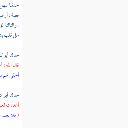
تفسير سورة الزمر
حدثنا
سهل 
فضة ، أرضها
تفسير سورة غافر
. والثالثة 
تفسير سورة فصلت
على قلب بشر
تفسير سورة الشورى
حدثنا
أبو ك
تفسير سورة الزخرف
قال الله : 
تفسير سورة الدخان
أخفي لهم من
تفسير سورة الجاثية
تفسير سورة الأحقاف
حدثنا
أبو 
أعددت لعباد
تفسير سورة محمد
(
فلا تعلم ن
تفسير سورة الفتح