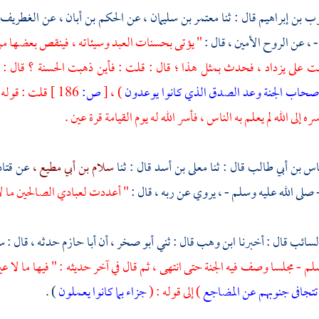
ب بن إبراهيم
قال : ثنا
معتمر بن سليمان ،
عن
الحكم بن أبان ،
عن
الغطريف 
 ، عن الروح الأمين ، قال :
" يؤتى بحسنات العبد وسيئاته ، فينقص بعضها من 
لت على
يزداد
، فحدث بمثل هذا ؛ قال : قلت : فأين ذهبت الحسنة ؟ قال : 
 أصحاب الجنة وعد الصدق الذي كانوا يوعدون
) ،
[
ص:
186 ]
قلت : قوله 
ه إلى الله لم يعلم به الناس ، فأسر الله له يوم القيامة قرة عين .
اس بن أبي طالب
قال : ثنا
معلى بن أسد
قال : ثنا
سلام بن أبي مطيع ،
عن
قتا
 صلى الله عليه وسلم - ، يروي عن ربه ، قال :
" أعددت لعبادي الصالحين ما ل
السائب
قال : أخبرنا
ابن وهب
قال : ثني
أبو صخر ،
أن
أبا حازم
حدثه ، قال :
سلم - مجلسا وصف فيه الجنة حتى انتهى ، ثم قال في آخر حديثه : " فيها ما ل
تتجافى جنوبهم عن المضاجع
) إلى قوله : (
جزاء بما كانوا يعملون
) .