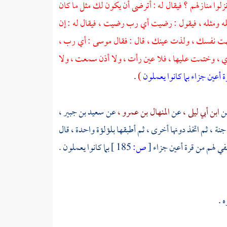
زلوا منازلهم ؟ فيقال له : أترضى أن يكون لك مثل ما كان
له ومثله ، فيقول : رضيت أي رب رضيت ، فيقال له : إن
شتهت نفسك ، ولذت عينك ، قال : فقال موسى : أي رب ،
دي ، وختمت عليها ، فلا عين رأت ، ولا أذن سمعت ، ولا
 أعين جزاء بما كانوا يعملون
)
.
ن
ابن أبي ليلى ،
عن
المنهال بن عمرو ،
عن
سعيد بن جبير ،
جنة ، ثم اتخذ دونها أخرى ، ثم أطبقها بلؤلؤة واحدة ، قال
خفي لهم من قرة أعين جزاء
[
ص:
185 ]
بما كانوا يعملون .
 .