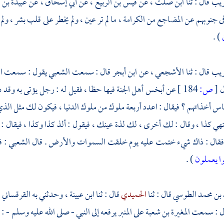
ريب
قال : ثنا
ابن صلت ،
عن
قيس بن الربيع ،
عن
أبي إسحاق ،
عن
عبيدة بن 
ى جنوبهم عن المضاجع من الكرامة ، ما لم تر عين ، ولم يخطر على قلب بشر ، ولم
) .
ريب
قال : ثنا
الأشجعي ،
عن
ابن أبجر
قال : سمعت
الشعبي
يقول : سمعت
ا
ل
[
ص:
184 ]
عن أبخس أهل الجنة فيها حظا ، فقيل له : رجل يؤتى به وقد دخل
اس أخذاتهم ؟ فيقال : اعدد أربعة ملوك من ملوك الدنيا ، فيكون لك مثل ال
هي كذا ، وقال : لك أخرى ، لك لذة عينك ، فيقول : ألذ كذا وكذا ، فيقال
 فقال : ذاك شيء ختمت عليه يوم خلقت السموات والأرض . قال
الشعبي
: ف
نوا يعملون
) .
 بن محمد الطوسي
قال : ثنا
الحميدي
قال : ثنا
ابن عيينة ،
وحدثني به
القرقساني 
ل : سمعت
المغيرة بن شعبة
على المنبر يرفعه إلى النبي - صلى الله عليه وسلم - :
"