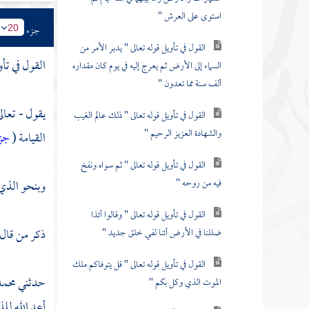
استوى على العرش "
جزء
20
القول في تأويل قوله تعالى " يدبر الأمر من
القول في تأو
السماء إلى الأرض ثم يعرج إليه في يوم كان مقداره
ألف سنة مما تعدون "
يقول - تعال
القول في تأويل قوله تعالى " ذلك عالم الغيب
والشهادة العزيز الرحيم "
القيامة (
جزا
القول في تأويل قوله تعالى " ثم سواه ونفخ
فيه من روحه "
وبنحو الذي 
القول في تأويل قوله تعالى " وقالوا أئذا
ذكر من قال
ضللنا في الأرض أئنا لفي خلق جديد "
القول في تأويل قوله تعالى " قل يتوفاكم ملك
حدثني
محمد
الموت الذي وكل بكم "
أعد الله لل