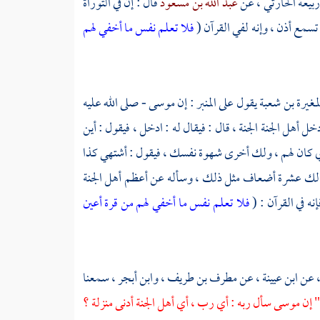
ربيعة الحارثي ،
عن
عبد الله بن مسعود
قال : إن في التوراة
 تسمع أذن ، وإنه لفي القرآن (
فلا تعلم نفس ما أخفي لهم
لمغيرة بن شعبة
يقول على المنبر : إن
موسى - صلى الله عليه
 أهل الجنة الجنة ، قال : فيقال له : ادخل ، فيقول : أين
ذي كان لهم ، ولك أخرى شهوة نفسك ، فيقول : أشتهي كذا
 : لك عشرة أضعاف مثل ذلك ، وسأله عن أعظم أهل الجنة
إنه في القرآن : (
فلا تعلم نفس ما أخفي لهم من قرة أعين
،
عن
ابن عيينة ،
عن
مطرف بن طريف ،
وابن أبجر ،
سمعنا
 إن
موسى
سأل ربه : أي رب ، أي أهل الجنة أدنى منزلة ؟