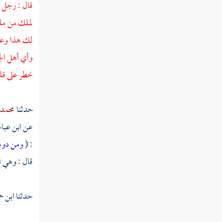
القول في تأويل قوله تعالى " أولم يروا أنا
قال : رجل ي
نسوق الماء إلى الأرض الجرز فنخرج به زرعا
لملك من ملو
تأكل منه أنعامهم وأنفسهم "
لك هذا وعش
القول في تأويل قوله تعالى " ويقولون متى
وأي أهل الج
هذا الفتح إن كنتم صادقين "
خطر على قلب
تفسير سورة الأحزاب
حدثنا
محمد 
تفسير سورة سبإ
عن
ابن عب
تفسير سورة فاطر
: (
ومن دونه
تفسير سورة يس
قال : وهي ال
تفسير سورة الصافات
حدثنا
ابن ح
تفسير سورة ص