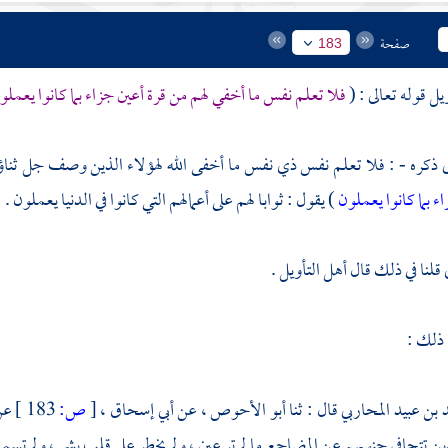
صفحة
183
يل قوله تعالى : (
فلا تعلم نفس ما أخفي لهم من قرة أعين جزاء بما كانوا يعمل
ى ذكره - : فلا تعلم نفس ذي نفس ما أخفى الله لهؤلاء الذين وصف جل ثناؤه صف
ء بما كانوا يعملون
) يقول : ثوابا لهم على أعمالهم التي كانوا في الدنيا يعملون .
قلنا في ذلك قال أهل التأويل .
 ذلك :
 بن عبيد المحاربي
قال : ثنا
أبو الأحوص ،
عن
أبي إسحاق ،
[
ص:
183 ]
ع
ذين تتجافى جنوبهم عن المضاجع ما لم تر عين ، ولم يخطر على قلب بشر ، ولم تس