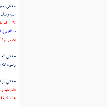
تفسير سورة الحجرات
حدثني
يعقو
عليه وسلم -
تفسير سورة ق
قال : فدخ
تفسير سورة الذاريات
سيئاتهم في
تفسير سورة الطور
يعمل سرا أسر
تفسير سورة النجم
حدثني
العب
تفسير سورة القمر
رسول الله -
تفسير سورة الرحمن
حدثني
أبو 
تفسير سورة الواقعة
الله عليه و
تفسير سورة الحديد
هذه الآية (
تفسير سورة المجادلة