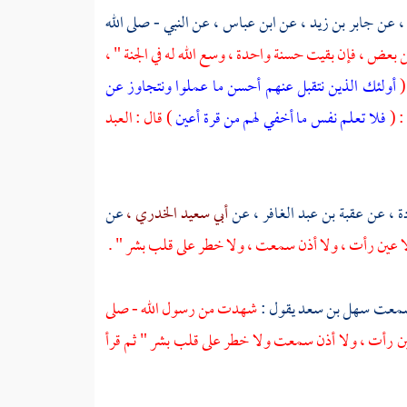
،
عن
جابر بن زيد ،
عن
ابن عباس ،
عن النبي - صلى الله
بعض ، فإن بقيت حسنة واحدة ، وسع الله له في الجنة " ،
(
أولئك الذين نتقبل عنهم أحسن ما عملوا ونتجاوز عن
: (
فلا تعلم نفس ما أخفي لهم من قرة أعين
) قال : العبد
دة ،
عن
عقبة بن عبد الغافر ،
عن
أبي سعيد الخدري ،
عن
ا عين رأت ، ولا أذن سمعت ، ولا خطر على قلب بشر " .
 سمعت
سهل بن سعد
يقول :
شهدت من رسول الله - صلى
ا عين رأت ، ولا أذن سمعت ولا خطر على قلب بشر " ثم قرأ