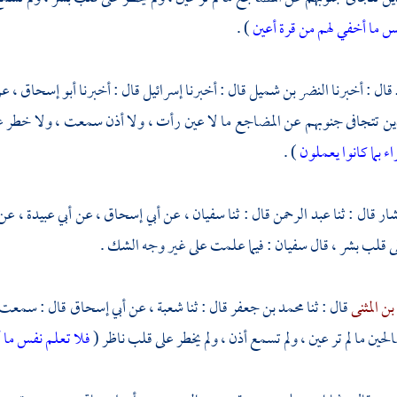
س ما أخفي لهم من قرة أعين
) .
قال : أخبرنا
النضر بن شميل
قال : أخبرنا
إسرائيل
قال : أخبرنا
أبو إسحاق ،
ع
ذين تتجافى جنوبهم عن المضاجع ما لا عين رأت ، ولا أذن سمعت ، ولا خطر عل
ء بما كانوا يعملون
) .
شار
قال : ثنا
عبد الرحمن
قال : ثنا
سفيان ،
عن
أبي إسحاق ،
عن
أبي عبيدة ،
عن
ى قلب بشر ، قال
سفيان
: فيما علمت على غير وجه الشك .
بن المثنى
قال : ثنا
محمد بن جعفر
قال : ثنا
شعبة ،
عن
أبي إسحاق
قال : سمعت
حين ما لم تر عين ، ولم تسمع أذن ، ولم يخطر على قلب ناظر (
فلا تعلم نفس ما أ