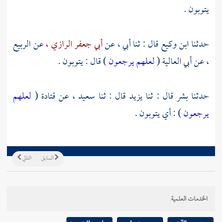
يتوبون .
حدثنا
ابن وكيع
قال : ثنا أبي ، عن
أبي جعفر الرازي ،
عن
الربيع
،
عن
أبي العالية
(
لعلهم يرجعون
) قال : يتوبون .
حدثنا
بشر
قال : ثنا
يزيد
قال : ثنا
سعيد ،
عن
قتادة
(
لعلهم
يرجعون
) : أي يتوبون .
السابق
التالي
الخدمات العلمية