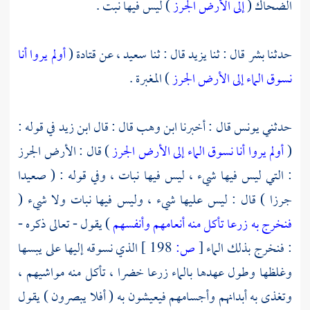
الضحاك
(
إلى الأرض الجرز
) ليس فيها نبت .
حدثنا
بشر
قال : ثنا
يزيد
قال : ثنا
سعيد ،
عن
قتادة
(
أولم يروا أنا
نسوق الماء إلى الأرض الجرز
) المغبرة .
حدثني
يونس
قال : أخبرنا
ابن وهب
قال : قال
ابن زيد
في قوله :
(
أولم يروا أنا نسوق الماء إلى الأرض الجرز
) قال : الأرض الجرز
: التي ليس فيها شيء ، ليس فيها نبات ، وفي قوله : ( صعيدا
جرزا ) قال : ليس عليها شيء ، وليس فيها نبات ولا شيء (
فنخرج به زرعا تأكل منه أنعامهم وأنفسهم
) يقول - تعالى ذكره -
: فنخرج بذلك الماء
[
ص:
198 ]
الذي نسوقه إليها على يبسها
وغلظها وطول عهدها بالماء زرعا خضرا ، تأكل منه مواشيهم ،
وتغذى به أبدانهم وأجسامهم فيعيشون به ( أفلا يبصرون ) يقول