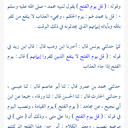
وقوله : (
قل يوم الفتح
) يقول لنبيه
محمد
- صلى الله عليه وسلم
- : قل يا
محمد
لهم : يوم الحكم ، ومجيء العذاب لا ينفع من كفر
بالله وبآياته إيمانهم الذي يحدثونه في ذلك الوقت .
كما حدثني
يونس
قال : أخبرنا
ابن وهب
قال : قال
ابن زيد
في
قوله : (
قل يوم الفتح لا ينفع الذين كفروا إيمانهم
) قال : يوم
الفتح إذا جاء العذاب
حدثني
محمد بن عمرو
قال : ثنا
أبو عاصم
قال : ثنا
عيسى ،
وحدثني
الحارث
قال : ثنا
الحسن
قال : ثنا
ورقاء ،
جميعا عن
ابن
أبي نجيح ،
عن
مجاهد
: ( يوم الفتح ) يوم القيامة ، ونصب اليوم
في قوله : (
قل يوم الفتح
) ردا على متى ، وذلك أن ( متى ) في
موضع نصب . ومعنى الكلام : أنى حين هذا الفتح إن كنتم