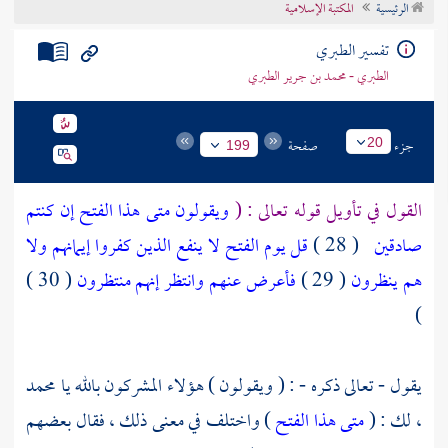
الرئيسية
المكتبة الإسلامية
تراجم الأعلام
تفسير الطبري
الطبري - محمد بن جرير الطبري
جزء
صفحة
20
199
القول في تأويل قوله تعالى : (
ويقولون متى هذا الفتح إن كنتم
صادقين
( 28 )
قل يوم الفتح لا ينفع الذين كفروا إيمانهم ولا
هم ينظرون
( 29 )
فأعرض عنهم وانتظر إنهم منتظرون
( 30 )
)
يقول - تعالى ذكره - : ( ويقولون ) هؤلاء المشركون بالله يا
محمد
،
لك : (
متى هذا الفتح
) واختلف في معنى ذلك ، فقال بعضهم