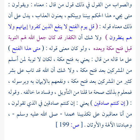
والصواب من القول في ذلك قول من قال : معناه : ويقولون :
متى يجيء هذا الحكم بيننا وبينكم ، يعنون العذاب ، يدل على أن
ذلك معناه قوله :
(
قل يوم الفتح لا ينفع الذين كفروا إيمانهم ولا
هم ينظرون
)
ولا شك أن
الكفار قد كان جعل الله لهم التوبة
قبل فتح
مكة
وبعده
، ولو كان معنى قوله : (
متى هذا الفتح
)
على ما قاله من قال : يعني به فتح
مكة ،
لكان لا توبة لمن أسلم
من المشركين بعد فتح
مكة ،
ولا شك أن الله قد تاب على بشر
كثير من المشركين بعد فتح
مكة ،
ونفعهم بالإيمان به وبرسوله ،
فمعلوم بذلك صحة ما قلنا من التأويل ، وفساد ما خالفه . وقوله
: (
إن كنتم صادقين
) يعني : إن كنتم صادقين في الذي تقولون ،
من أنا معاقبون على تكذيبنا
محمدا - صلى الله عليه وسلم - ،
وعبادتنا الآلهة والأوثان .
[
ص:
199 ]