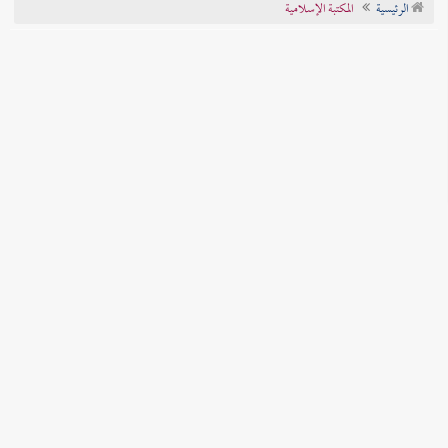
الرئيسية
المكتبة الإسلامية
تراجم الأعلام