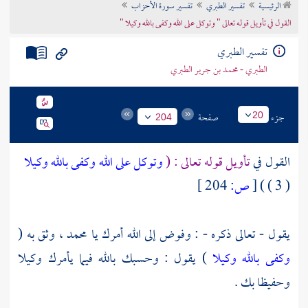
الرئيسية
تفسير الطبري
تفسير سورة الأحزاب
تراجم الأعلام
القول في تأويل قوله تعالى " وتوكل على الله وكفى بالله وكيلا "
تفسير الطبري
الطبري - محمد بن جرير الطبري
جزء
صفحة
20
204
القول في
تأويل قوله تعالى : (
وتوكل على الله وكفى بالله وكيلا
( 3 ) )
[
ص:
204 ]
يقول - تعالى ذكره - : وفوض إلى الله أمرك يا
محمد ،
وثق به (
وكفى بالله وكيلا
) يقول : وحسبك بالله فيما يأمرك وكيلا
وحفيظا بك .