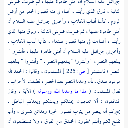
جبرائيل عليه السلام
أن أمتي ظاهرة عليها ، ثم ضربت ضربتي
الثانية ، فبرق الذي رأيتم ، أضاء لي منه قصور الحمر من أرض
الروم ،
كأنها أنياب الكلاب ، وأخبرني
جبرائيل عليه السلام
أن
أمتي ظاهرة عليها ، ثم ضربت ضربتي الثالثة ، وبرق منها الذي
رأيتم ، أضاءت لي منها قصور
صنعاء ،
كأنها أنياب الكلاب ،
وأخبرني
جبرائيل عليه السلام
أن أمتي ظاهرة عليها ، فأبشروا "
يبلغهم النصر ، " وأبشروا " يبلغهم النصر ، " وأبشروا " يبلغهم
النصر ؛ فاستبشر
[
ص:
225 ]
المسلمون ، وقالوا : الحمد لله
موعود صدق ، بأن وعدنا النصر بعد الحصر ، فطبقت الأحزاب ،
فقال المسلمون (
هذا ما وعدنا الله ورسوله
) الآية ، وقال
المنافقون : ألا تعجبون يحدثكم ويمنيكم ويعدكم الباطل ،
يخبركم أنه يبصر من يثرب قصور
الحيرة
ومدائن كسرى ،
وأنها
تفتح لكم وأنتم تحفرون
الخندق
من الفرق ، ولا تستطيعون أن