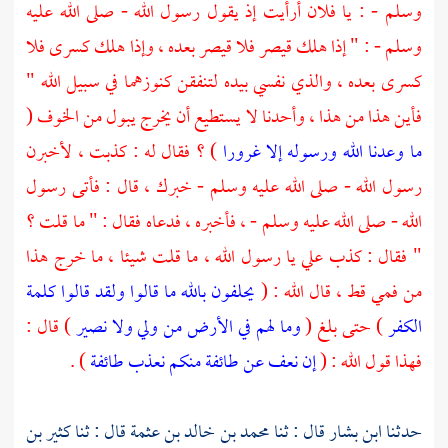
وسلم - : يا فلان أرأيت إذ يقول رسول الله - صلى الله عليه
وسلم - : " إذا هلك قيصر فلا قيصر بعده ، وإذا هلك كسرى فلا
كسرى بعده ، والذي نفسي بيده لتنفقن كنوزهما في سبيل الله "
فأين هذا من هذا ، وأحدنا لا يستطيع أن يخرج يبول من الخوف (
ما وعدنا الله ورسوله إلا غرورا
) ؟ فقال له : كذبت ، لأخبرن
رسول الله - صلى الله عليه وسلم - خبرك ، قال : فأتى رسول
الله - صلى الله عليه وسلم - ، فأخبره ، فدعاه فقال : " ما قلت ؟
" فقال : كذب علي يا رسول الله ، ما قلت شيئا ، ما خرج هذا
من فمي قط ، قال الله : (
يحلفون بالله ما قالوا ولقد قالوا كلمة
الكفر
) حتى بلغ (
وما لهم في الأرض من ولي ولا نصير
) قال :
فهذا قول الله : (
إن نعف عن طائفة منكم نعذب طائفة
) .
حدثنا
ابن بشار
قال : ثنا
محمد بن خالد بن عثمة
قال : ثنا
كثير بن