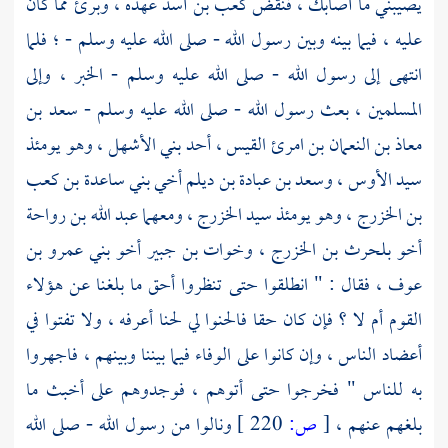
يصيبني ما أصابك ، فنقض
كعب بن أسد
عهده ، وبرئ مما كان
عليه ، فيما بينه وبين رسول الله - صلى الله عليه وسلم - ؛ فلما
انتهى إلى رسول الله - صلى الله عليه وسلم - الخبر ، وإلى
المسلمين ، بعث رسول الله - صلى الله عليه وسلم -
سعد بن
معاذ بن النعمان بن امرئ القيس ، أحد
بني الأشهل ،
وهو يومئذ
سيد
الأوس ،
وسعد بن عبادة بن ديلم أخي بني ساعدة بن كعب
بن الخزرج ، وهو يومئذ سيد
الخزرج ،
ومعهما
عبد الله بن رواحة
أخو بلحرث بن الخزرج ،
وخوات بن جبير أخو بني عمرو بن
عوف ،
فقال : " انطلقوا حتى تنظروا أحق ما بلغنا عن هؤلاء
القوم أم لا ؟ فإن كان حقا فالحنوا لي لحنا أعرفه ، ولا تفتوا في
أعضاد الناس ، وإن كانوا على الوفاء فيما بيننا وبينهم ، فاجهروا
به للناس " فخرجوا حتى أتوهم ، فوجدوهم على أخبث ما
بلغهم عنهم ،
[
ص:
220 ]
ونالوا من رسول الله - صلى الله