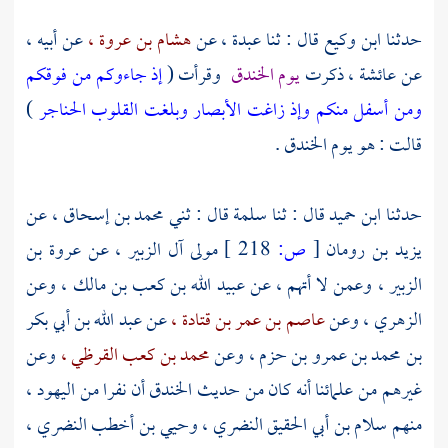
حدثنا
ابن وكيع
قال : ثنا
عبدة ،
عن
هشام بن عروة ،
عن أبيه ،
عن
عائشة ،
ذكرت
يوم
الخندق
وقرأت (
إذ جاءوكم من فوقكم
ومن أسفل منكم وإذ زاغت الأبصار وبلغت القلوب الحناجر
)
قالت : هو يوم الخندق .
حدثنا
ابن حميد
قال : ثنا
سلمة
قال : ثني
محمد بن إسحاق ،
عن
يزيد بن رومان
[
ص:
218 ]
مولى آل الزبير ،
عن
عروة بن
الزبير ،
وعمن لا أتهم ، عن
عبيد الله بن كعب بن مالك ،
وعن
الزهري ،
وعن
عاصم بن عمر بن قتادة ،
عن
عبد الله بن أبي بكر
بن محمد بن عمرو بن حزم ،
وعن
محمد بن كعب القرظي ،
وعن
غيرهم من علمائنا أنه كان من حديث
الخندق
أن نفرا من
اليهود ،
منهم
سلام بن أبي الحقيق النضري ،
وحيي بن أخطب النضري ،