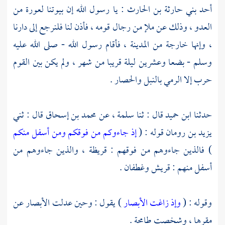
أحد بني حارثة بن الحارث
: يا رسول الله إن بيوتنا لعورة من
العدو ، وذلك عن ملإ من رجال قومه ، فأذن لنا فلنرجع إلى دارنا
، وإنها خارجة من
المدينة ،
فأقام رسول الله - صلى الله عليه
وسلم - بضعا وعشرين ليلة قريبا من شهر ، ولم يكن بين القوم
حرب إلا الرمي بالنبل والحصار .
حدثنا
ابن حميد
قال : ثنا
سلمة ،
عن
محمد بن إسحاق
قال : ثني
يزيد بن رومان
قوله : (
إذ جاءوكم من فوقكم ومن أسفل منكم
) فالذين جاءوهم من فوقهم :
قريظة ،
والذين جاءوهم من
أسفل منهم :
قريش
وغطفان .
وقوله : (
وإذ زاغت الأبصار
) يقول : وحين عدلت الأبصار عن
مقرها ، وشخصت طامحة .