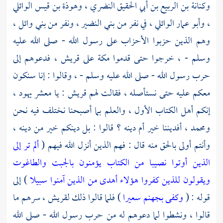
وكنانة بن الربيع بن أبي الحقيق النضري ،
وهوذة بن قيس الوائلي
،
وأبو عمار الوائلي ،
في نفر من
بني النضير ،
ونفر من
بني وائل ،
وهم الذين حزبوا الأحزاب على رسول الله - صلى الله عليه
وسلم - ، خرجوا حتى قدموا
مكة
على
قريش ،
فدعوهم إلى
حرب رسول الله - صلى الله عليه وسلم - ، وقالوا : إنا سنكون
معكم عليه حتى نستأصله ، فقالت لهم
قريش
: يا معشر يهود ،
إنكم أهل الكتاب الأول ، والعلم بما أصبحنا نختلف فيه نحن
ومحمد ،
أفديننا خير أم دينه ؟ قالوا : بل دينكم خير من دينه ،
وأنتم أولى بالحق منه قال : فهم الذين أنزل الله فيهم (
ألم تر إلى
الذين أوتوا نصيبا من الكتاب يؤمنون بالجبت والطاغوت
ويقولون للذين كفروا هؤلاء أهدى من الذين آمنوا سبيلا
) إلى
قوله : (
وكفى بجهنم سعيرا
) فلما قالوا ذلك
لقريش ،
سرهم ما
قالوا ، ونشطوا لما دعوهم له من حرب رسول الله - صلى الله