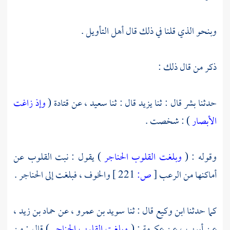
وبنحو الذي قلنا في ذلك قال أهل التأويل .
ذكر من قال ذلك :
حدثنا
بشر
قال : ثنا
يزيد
قال : ثنا
سعيد ،
عن
قتادة
(
وإذ زاغت
الأبصار
) : شخصت .
وقوله : (
وبلغت القلوب الحناجر
) يقول : نبت القلوب عن
أماكنها من الرعب
[
ص:
221 ]
والخوف ، فبلغت إلى الحناجر .
كما حدثنا
ابن وكيع
قال : ثنا
سويد بن عمرو ،
عن حماد بن زيد ،
عن
أيوب ،
عن
عكرمة
: (
وبلغت القلوب الحناجر
) قال : من