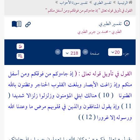
الرئيسية
تفسير الطبري
تفسير سورة الأحزاب
تراجم الأعلام
القول في تأويل قوله تعالى " إذ جاءوكم من فوقكم ومن أسفل منكم "
تفسير الطبري
الطبري - محمد بن جرير الطبري
جزء
صفحة
20
218
القول في تأويل قوله تعالى : (
إذ جاءوكم من فوقكم ومن أسفل
منكم وإذ زاغت الأبصار وبلغت القلوب الحناجر وتظنون بالله
الظنونا
( 10 )
هنالك ابتلي المؤمنون وزلزلوا زلزالا شديدا
(
11 )
وإذ يقول المنافقون والذين في قلوبهم مرض ما وعدنا الله
ورسوله إلا غرورا
( 12 ) )
يقول - تعالى ذكره - : وكان الله بما تعملون بصيرا ، إذ جاءتكم