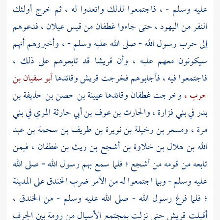
عليه وسلم - ، فاجتمعوا لذلك واتعدوا له ، ثم خرج أولئك
النفر من
اليهود ،
حتى جاءوا
غطفان
من
قيس عيلان ،
فدعوهم
إلى حرب رسول الله - صلى الله عليه وسلم - ، وأخبروهم أنهم
سيكونون معهم عليه ، وأن قريشا قد تابعوهم على ذلك ،
فاجتمعوا فيه ، فأجابوهم فخرجت
قريش
وقائدها
أبو سفيان بن
حرب ،
وخرجت
غطفان
وقائدها
عيينة بن حصن بن حذيفة بن
بدر
في
بني فزارة ،
والحارث بن عوف بن أبي حارثة المري
في
بني
مرة ،
ومسعر بن رخيلة بن نويرة بن طريف بن سحمة بن عبد
الله بن هلال بن خلاوة بن أشجع بن ريث بن غطفان ،
فيمن
تابعه من قومه من أشجع ؛ فلما سمع بهم رسول الله - صلى الله
عليه وسلم - وبما اجتمعوا له من الأمر ضرب
الخندق
على
المدينة
؛
فلما فرغ رسول الله - صلى الله عليه وسلم - من
الخندق ،
أقبلت
قريش
حتى نزلت
بمجتمع الأسيال من رومة
بين
الجرف