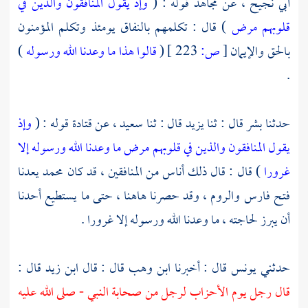
أبي نجيح ،
عن
مجاهد
قوله : (
وإذ يقول المنافقون والذين في
قلوبهم مرض
) قال : تكلمهم بالنفاق يومئذ وتكلم المؤمنون
بالحق والإيمان
[
ص:
223 ]
(
قالوا هذا ما وعدنا الله ورسوله
)
.
حدثنا
بشر
قال : ثنا
يزيد
قال : ثنا سعيد ، عن
قتادة
قوله : (
وإذ
يقول المنافقون والذين في قلوبهم مرض ما وعدنا الله ورسوله إلا
غرورا
) قال : قال ذلك أناس من المنافقين ، قد كان
محمد
يعدنا
فتح
فارس
والروم ،
وقد حصرنا هاهنا ، حتى ما يستطيع أحدنا
أن يبرز لحاجته ، ما وعدنا الله ورسوله إلا غرورا .
حدثني
يونس
قال : أخبرنا
ابن وهب
قال : قال
ابن زيد
قال :
قال رجل يوم الأحزاب لرجل من صحابة النبي - صلى الله عليه