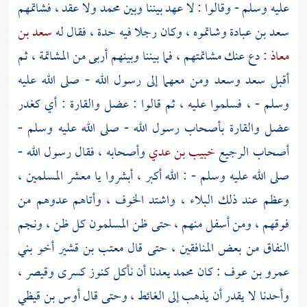
عليه وسلم - وقالوا : لا عهد بيننا وبين
محمد
ولا عقد ، فشاتمهم
سعد بن عبادة
وشاتموه ، وكان رجلا فيه حدة ، فقال له
سعد بن
معاذ :
دع عنك مشاتمتهم ، فما بيننا وبينهم أربى من المشاتمة ، ثم
أقبل سعد
وسعد
ومن معهما إلى رسول الله - صلى الله عليه
وسلم - ، فسلموا عليه ، ثم قالوا :
عضل
والقارة
: أي كغدر
عضل
والقارة
بأصحاب رسول الله - صلى الله عليه وسلم -
أصحاب الرجيع
خبيب بن عدي
وأصحابه ، فقال رسول الله -
صلى الله عليه وسلم - : الله أكبر ، أبشروا يا معشر المسلمين ،
وعظم عند ذلك البلاء ، واشتد الخوف ، وأتاهم عدوهم من
فوقهم ، ومن أسفل منهم ، حتى ظن المسلمون كل ظن ، ونجم
النفاق من بعض المنافقين ، حتى قال
معتب بن قشير أخو بني
عمرو بن عوف :
كان
محمد
يعدنا أن نأكل كنوز
كسرى
وقيصر ،
وأحدنا لا يقدر أن يذهب إلى الغائط ، وحتى قال
أوس بن قيظي