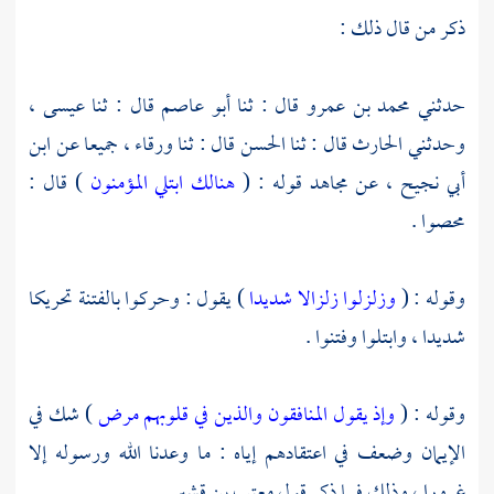
ذكر من قال ذلك :
حدثني
محمد بن عمرو
قال : ثنا
أبو عاصم
قال : ثنا
عيسى ،
وحدثني
الحارث
قال : ثنا
الحسن
قال : ثنا
ورقاء ،
جميعا عن
ابن
أبي نجيح ،
عن
مجاهد
قوله : (
هنالك ابتلي المؤمنون
) قال :
محصوا .
وقوله : (
وزلزلوا زلزالا شديدا
) يقول : وحركوا بالفتنة تحريكا
شديدا ، وابتلوا وفتنوا .
وقوله : (
وإذ يقول المنافقون والذين في قلوبهم مرض
) شك في
الإيمان وضعف في اعتقادهم إياه : ما وعدنا الله ورسوله إلا
غرورا ، وذلك فيما ذكر قول معتب بن قشير .