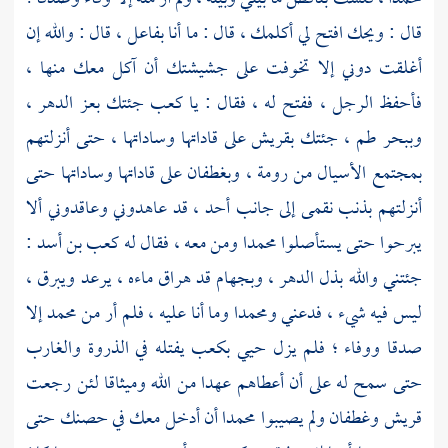
قال : ويحك افتح لي أكلمك ، قال : ما أنا بفاعل ، قال : والله إن
أغلقت دوني إلا تخوفت على جشيشتك أن آكل معك منها ،
فأحفظ الرجل ، ففتح له ، فقال : يا
كعب
جئتك بعز الدهر ،
وببحر طم ، جئتك
بقريش
على قاداتها وساداتها ، حتى أنزلتهم
بمجتمع الأسيال من رومة ،
وبغطفان على قاداتها وساداتها حتى
أنزلتهم
بذنب نقمى إلى جانب أحد ،
قد عاهدوني وعاقدوني ألا
يبرحوا حتى يستأصلوا
محمدا
ومن معه ، فقال له
كعب بن أسد
:
جئتني والله بذل الدهر ، وبجهام قد هراق ماءه ، يرعد ويبرق ،
ليس فيه شيء ، فدعني
ومحمدا
وما أنا عليه ، فلم أر من
محمد
إلا
صدقا ووفاء ؛ فلم يزل
حيي
بكعب
يفتله في الذروة والغارب
حتى سمح له على أن أعطاهم عهدا من الله وميثاقا لئن رجعت
قريش
وغطفان
ولم يصيبوا
محمدا
أن أدخل معك في حصنك حتى