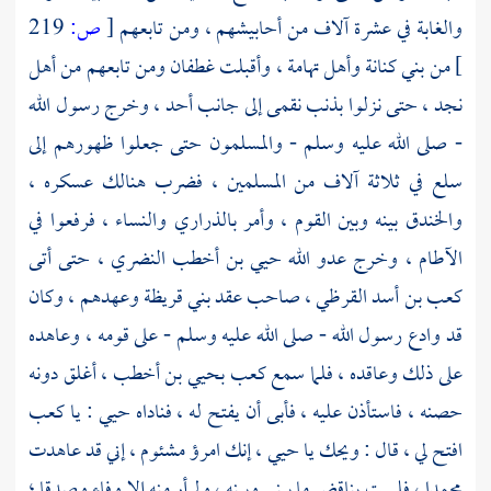
والغابة
في عشرة آلاف من أحابيشهم ، ومن تابعهم
[
ص:
219
]
من
بني كنانة
وأهل
تهامة ،
وأقبلت
غطفان
ومن تابعهم من أهل
نجد ،
حتى نزلوا
بذنب نقمى
إلى جانب أحد ، وخرج رسول الله
- صلى الله عليه وسلم - والمسلمون حتى جعلوا ظهورهم إلى
سلع
في ثلاثة آلاف من المسلمين ، فضرب هنالك عسكره ،
والخندق
بينه وبين القوم ، وأمر بالذراري والنساء ، فرفعوا في
الآطام ، وخرج عدو الله
حيي بن أخطب النضري ،
حتى أتى
كعب بن أسد القرظي ،
صاحب عقد
بني قريظة
وعهدهم ، وكان
قد وادع رسول الله - صلى الله عليه وسلم - على قومه ، وعاهده
على ذلك وعاقده ، فلما سمع
كعب
بحيي بن أخطب ،
أغلق دونه
حصنه ، فاستأذن عليه ، فأبى أن يفتح له ، فناداه
حيي :
يا
كعب
افتح لي ، قال : ويحك يا
حيي ،
إنك امرؤ مشئوم ، إني قد عاهدت
محمدا ،
فلست بناقض ما بيني وبينه ، ولم أر منه إلا وفاء وصدقا ؛