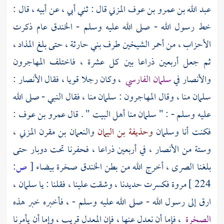
عبد الله بن عمرو بن عوف المزني
قال : ثني أبي ، عن أبيه ، قال :
خط رسول الله - صلى الله عليه وسلم -
الخندق
عام ذكرت
الأحزاب ، من أحمر الشيخين طرف
بني حارثة ،
حتى بلغ المذاد ،
ثم جعل أربعين ذراعا بين كل عشرة ، فاختلف
المهاجرون
والأنصار
في
سلمان الفارسي
،
وكان رجلا قويا ، فقال
الأنصار
:
سلمان
منا ، وقال
المهاجرون
:
سلمان
منا ، فقال النبي - صلى الله
عليه وسلم - : " سلمان منا أهل البيت " . قال
عمرو بن عوف :
فكنت أنا
وسلمان
وحذيفة بن اليمان
والنعمان بن مقرن المزني ،
وستة من
الأنصار ،
في أربعين ذراعا ، فحفرنا تحت دوبار حتى
بلغنا الصرى ، أخرج الله من بطن
الخندق
صخرة بيضاء
[
ص:
224 ]
مروة فكسرت حديدنا ، وشقت علينا ، فقلنا : يا
سلمان ،
ارق إلى رسول الله - صلى الله عليه وسلم - ، فأخبره خبر هذه
الصخرة
، فإما أن نعدل عنها ، فإن المعدل قريب ، وإما أن يأمرنا