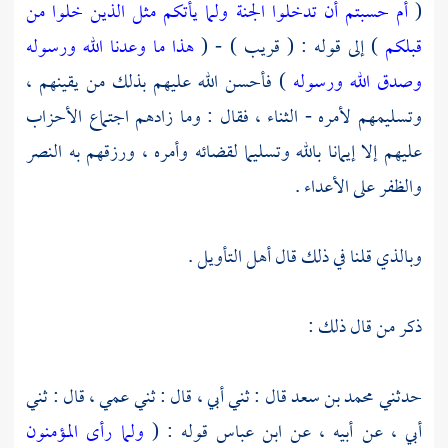
(
أم حسبتم أن تدخلوا الجنة ولما يأتكم مثل الذين خلوا من
قبلكم
) إلى قوله : ( قريب ) - (
هذا ما وعدنا الله ورسوله
وصدق الله ورسوله
) فأحسن الله عليهم بذلك من يقينهم ،
وتسليمهم لأمره - الثناء ، فقال : وما زادهم اجتماع الأحزاب
عليهم إلا إيمانا بالله وتسليما لقضائه وأمره ، ورزقهم به النصر
والظفر على الأعداء .
وبالذي قلنا في ذلك قال أهل التأويل .
ذكر من قال ذلك :
حدثني
محمد بن سعد
قال : ثني أبي ، قال : ثني عمي ، قال : ثني
أبي ، عن أبيه ، عن
ابن عباس
قوله : (
ولما رأى المؤمنون