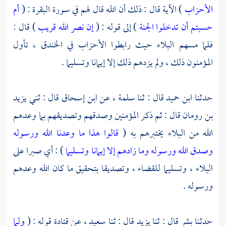
الأحزاب
) الآية قال : ذلك أن الله قال لهم في سورة البقرة : (
أم
حسبتم أن تدخلوا الجنة
) إلى قوله : (
إن نصر الله قريب
) قال :
فلما مسهم البلاء حيث رابطوا الأحزاب في
الخندق ،
تأول
المؤمنون ذلك ، ولم يزدهم ذلك إلا إيمانا وتسليما .
حدثنا
ابن حميد
قال : ثنا
سلمة ،
عن
ابن إسحاق
قال : ثني
يزيد
بن رومان
قال : ثم ذكر المؤمنين وصدقهم وتصديقهم بما وعدهم
الله من البلاء يختبرهم به (
قالوا هذا ما وعدنا الله ورسوله
وصدق الله ورسوله وما زادهم إلا إيمانا وتسليما
) : أي صبرا على
البلاء ، وتسليما للقضاء ، وتصديقا بتحقيق ما كان الله وعدهم
ورسوله .
حدثنا
بشر
قال : ثنا
يزيد
قال : ثنا
سعيد ،
عن
قتادة
قوله : (
ولما