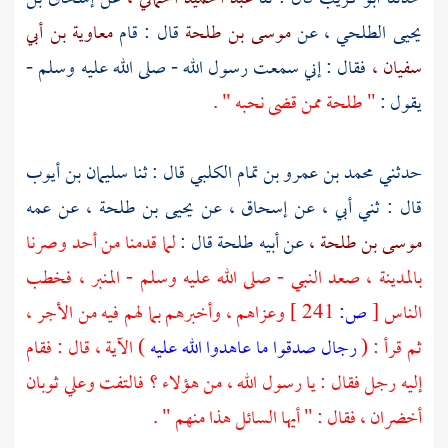
يحيى الطلحي ،
عن
موسى بن طلحة
قال : قام
معاوية بن أبي
سفيان ،
فقال : إني سمعت رسول الله - صلى الله عليه وسلم -
يقول :
"
طلحة
ممن قضى نحبه " .
حدثني
محمد بن عمرو بن تمام الكلبي
قال : ثنا
سليمان بن أيوب
قال : ثني أبي ، عن
إسحاق ،
عن
يحيى بن طلحة ،
عن عمه
موسى بن طلحة ،
عن أبيه
طلحة
قال :
لما قدمنا من
أحد
وصرنا
بالمدينة ،
صعد النبي - صلى الله عليه وسلم - المنبر ، فخطب
الناس
[
ص:
241 ]
وعزاهم ، وأخبرهم بما لهم فيه من الأجر ،
ثم قرأ : (
رجال صدقوا ما عاهدوا الله عليه
) الآية ، قال : فقام
إليه رجل فقال : يا رسول الله ، من هؤلاء ؟ فالتفت وعلي ثوبان
أخضران ، فقال : " أيها السائل هذا منهم " .