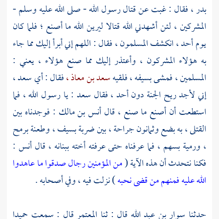
بدر ،
فقال : غبت عن قتال رسول الله - صلى الله عليه وسلم -
المشركين ، لئن أشهدني الله قتالا ليرين الله ما أصنع ؛ فلما كان
يوم
أحد ،
انكشف المسلمون ، فقال : اللهم إني أبرأ إليك مما جاء
به هؤلاء المشركون ، وأعتذر إليك مما صنع هؤلاء ، يعني :
المسلمين ، فمشى بسيفه ، فلقيه
سعد بن معاذ ،
فقال : أي
سعد ،
إني لأجد ريح الجنة دون أحد ، فقال
سعد
: يا رسول الله ، فما
استطعت أن أصنع ما صنع ، قال
أنس بن مالك :
فوجدناه بين
القتلى ، به بضع وثمانون جراحة ، بين ضربة بسيف ، وطعنة برمح
، ورمية بسهم ، فما عرفناه حتى عرفته أخته ببنانه ، قال
أنس
:
فكنا نتحدث أن هذه الآية (
من المؤمنين رجال صدقوا ما عاهدوا
الله عليه فمنهم من قضى نحبه
) نزلت فيه ، وفي أصحابه .
حدثنا
سوار بن عبد الله
قال : ثنا
المعتمر
قال : سمعت
حميدا