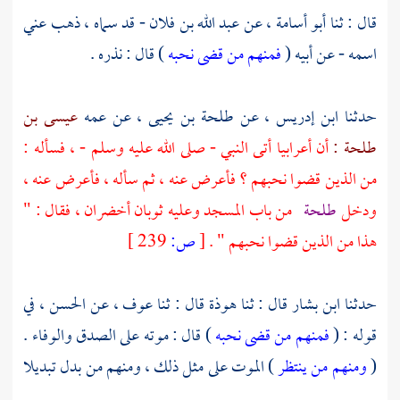
قال : ثنا
أبو أسامة ،
عن
عبد الله بن فلان
- قد سماه ، ذهب عني
اسمه - عن أبيه (
فمنهم من قضى نحبه
) قال : نذره .
حدثنا
ابن إدريس ،
عن
طلحة بن يحيى ،
عن عمه
عيسى بن
طلحة :
أن أعرابيا أتى النبي - صلى الله عليه وسلم - ، فسأله :
من الذين قضوا نحبهم ؟ فأعرض عنه ، ثم سأله ، فأعرض عنه ،
ودخل
طلحة
من باب المسجد وعليه ثوبان أخضران ، فقال : "
هذا من الذين قضوا نحبهم " .
[
ص:
239 ]
حدثنا
ابن بشار
قال : ثنا
هوذة
قال : ثنا
عوف ،
عن
الحسن ،
في
قوله : (
فمنهم من قضى نحبه
) قال : موته على الصدق والوفاء .
(
ومنهم من ينتظر
) الموت على مثل ذلك ، ومنهم من بدل تبديلا
.