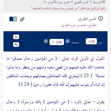
الرئيسية
تفسير الطبري
تفسير سورة الأحزاب
تراجم الأعلام
القول في تأويل قوله تعالى " من المؤمنين رجال صدقوا ما عاهدوا الله عليه "
تفسير الطبري
الطبري - محمد بن جرير الطبري
جزء
صفحة
20
238
القول في تأويل قوله تعالى : (
من المؤمنين رجال صدقوا ما
عاهدوا الله عليه فمنهم من قضى نحبه ومنهم من ينتظر وما بدلوا
تبديلا
( 23 )
ليجزي الله الصادقين بصدقهم ويعذب المنافقين
إن شاء أو يتوب عليهم إن الله كان غفورا رحيما
( 24 ) )
يقول - تعالى ذكره - (
من المؤمنين
) بالله ورسوله (
رجال
صدقوا ما عاهدوا الله عليه
) يقول : أوفوا بما عاهدوه عليه من