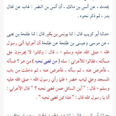
يحدث ، عن
أنس بن مالك ،
أن
أنس بن النضر :
غاب عن قتال
بدر ،
ثم ذكر نحوه .
حدثنا
أبو كريب
قال : ثنا
يونس بن بكير
قال : ثنا
طلحة بن يحيى
،
عن
موسى
وعيسى بن طلحة
عن
طلحة
أن أعرابيا أتى رسول
الله - صلى الله عليه وسلم - ، قال : وكانوا لا يجرءون على
مسألته ، فقالوا للأعرابي : سله (
من قضى نحبه
) من هو ؟ فسأله
، فأعرض عنه ، ثم سأله ، فأعرض عنه ، ثم دخلت من باب
المسجد وعلي ثياب خضر ؛ فلما رآني رسول الله - صلى الله عليه
وسلم - قال : " أين السائل عمن قضى نحبه ؟ " قال الأعرابي :
أنا يا رسول الله قال : " هذا ممن قضى نحبه " .
حدثنا
أبو كريب
قال : ثنا
عبد الحميد الحماني ،
عن
إسحاق بن