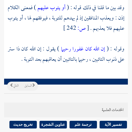
وقد بين ما قلنا في ذلك قوله : (
أو يتوب عليهم
) فمعنى الكلام
إذن : ويعذب المنافقين إذ لم يهدهم للتوبة ، فيوفقهم لها ، أو يتوب
عليهم فلا يعذبهم .
[
ص:
242 ]
وقوله : (
إن الله كان غفورا رحيما
) يقول : إن الله كان ذا ستر
على ذنوب التائبين ، رحيما بالتائبين أن يعاقبهم بعد التوبة .
السابق
التالي
الخدمات العلمية
تفسير الآية
ترجمة علم
عناوين الشجرة
تخريج حديث