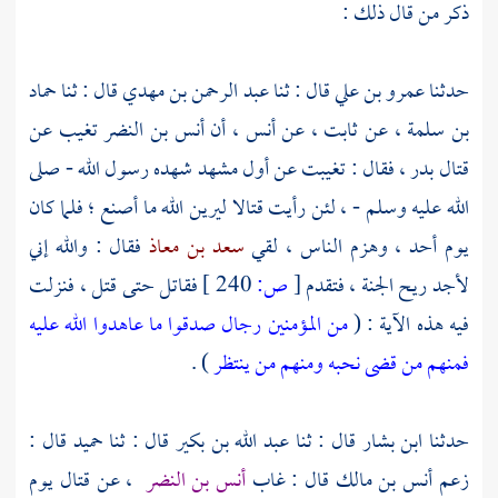
ذكر من قال ذلك :
حدثنا
عمرو بن علي
قال : ثنا
عبد الرحمن بن مهدي
قال : ثنا
حماد
بن سلمة ،
عن
ثابت ،
عن
أنس ،
أن
أنس بن النضر
تغيب عن
قتال
بدر ،
فقال : تغيبت عن أول مشهد شهده رسول الله - صلى
الله عليه وسلم - ، لئن رأيت قتالا ليرين الله ما أصنع ؛ فلما كان
يوم
أحد ،
وهزم الناس ، لقي
سعد بن معاذ
فقال : والله إني
لأجد ريح الجنة ، فتقدم
[
ص:
240 ]
فقاتل حتى قتل ، فنزلت
فيه هذه الآية : (
من المؤمنين رجال صدقوا ما عاهدوا الله عليه
فمنهم من قضى نحبه ومنهم من ينتظر
) .
حدثنا
ابن بشار
قال : ثنا
عبد الله بن بكير
قال : ثنا
حميد
قال :
زعم
أنس بن مالك
قال : غاب
أنس بن النضر
،
عن قتال يوم