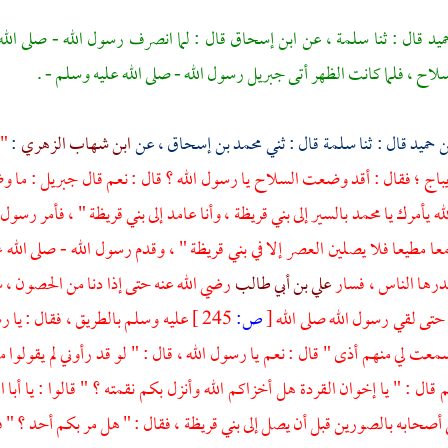
ميد
قال : ثنا
سلمة ،
عن
ابن إسحاق
قال : لما انصرف رسول الله - صلى الل
اح ، فلما كانت الظهر أتى
جبريل رسول الله - صلى الله عليه وسلم -
.
ن حميد
قال : ثنا
سلمة
قال : ثني
محمد بن إسحاق ،
عن
ابن شهاب الزهري
:
" 
باج ؛ فقال : أقد وضعت السلاح يا رسول الله ؟ قال : نعم قال
جبريل
: ما و
لله يأمرك يا
محمد
بالسير إلى
بني قريظة ،
وأنا عامد إلى
بني قريظة "
، فأمر رسول ا
ا مطيعا فلا يصلين العصر إلا في
بني قريظة "
، وقدم رسول الله - صلى الله 
درها الناس ، فسار
علي بن أبي طالب
رضي الله عنه حتى إذا دنا من الحصون ، س
حتى لقي رسول الله صلى الله
[
ص:
245 ]
عليه وسلم بالطريق ، فقال : يا ر
معت لي منهم أذى " قال : نعم يا رسول الله ، قال : " لو قد رأوني لم يقولوا م
ال : " يا إخوان القردة هل أخزاكم الله وأنزل بكم نقمته ؟ " قالوا : يا
أبا 
 أصحابه بالصورين قبل أن يصل إلى
بني قريظة ،
فقال : " هل مر بكم أحد ؟ " فقا