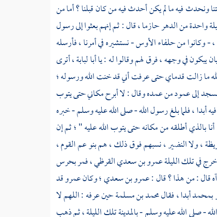
نا ونحدث فيه ما لم يكن أحدث فيه من كان قبلنا ؟ أما من
 واحدة من الدهر حازما ، قال : ثم إنهم بعثوا إلى رسول
 ،
- وكانوا من حلفاء
الأوس
- نستشيره في أمرنا ، فأرسله
ان يبكون في وجهه ، فرق لهم وقالوا له : يا
أبا لبابة ،
أترى
لله ما زالت قدماي حتى عرفت أني قد خنت الله ورسوله ؛
لمسجد إلى عمود من عمده وقال : لا أبرح مكاني حتى يتوب
فيه أبدا ، فلما بلغ رسول الله - صلى الله عليه وسلم - خبره
 أنا بالذي أطلقه من مكانه حتى يتوب الله عليه " ؛ ثم إن
ريظة ،
ولا
النضير ،
نسبهم فوق ذلك ، هم بنو عم القوم ،
خرج في تلك الليلة
عمرو بن سعدي القرظي ،
فمر بحرس
آه قال : من هذا ؟ قال :
عمرو بن سعدي ؛
وكان
عمرو
قد
ر
بمحمد
أبدا ، فقال
محمد بن مسلمة
حين عرفه : اللهم لا
له - صلى الله عليه وسلم -
بالمدينة
تلك الليلة ، ثم ذهب