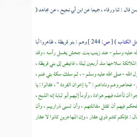
سن
قال : ثنا
ورقاء ،
جميعا عن
ابن أبي نجيح ،
عن
مجاهد
(
هل الكتاب
)
[
ص:
244 ]
وهم :
بنو قريظة ،
ظاهروا
أبا
لله عليه وسلم - عند
زينب بنت جحش
يغسل رأسه ، وقد
لملائكة سلاحها منذ أربعين ليلة ، فانهض إلى
بني قريظة ،
ل الله - صلى الله عليه وسلم - ، ثم سلك سكة بني غنم ،
 فحاصروهم وناداهم : " يا إخوان القردة " ، فقالوا : يا
ا أن تأخذه فيهم هوادة ، وأومأ إليهم
أبو لبابة
إنه الذبح ،
حكم فيهم أن تقتل مقاتلتهم ، وأن تسبى ذراريهم ، وأن
قال : فإنكم كنتم ذوي عقار ، وإن
المهاجرين
كانوا لا عقار