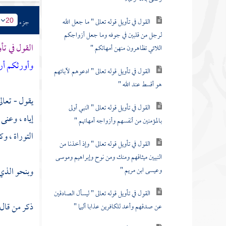
القول في تأويل قوله تعالى " ما جعل الله
جزء
20
لرجل من قلبين في جوفه وما جعل أزواجكم
القول في تأو
اللائي تظاهرون منهن أمهاتكم "
وأورثكم أرض
القول في تأويل قوله تعالى " ادعوهم لآبائهم
هو أقسط عند الله "
يقول - تعال
القول في تأويل قوله تعالى " النبي أولى
إياه ، وعن
بالمؤمنين من أنفسهم وأزواجه أمهاتهم "
التوراة ، وكا
القول في تأويل قوله تعالى " وإذ أخذنا من
النبيين ميثاقهم ومنك ومن نوح وإبراهيم وموسى
وبنحو الذي 
وعيسى ابن مريم "
القول في تأويل قوله تعالى " ليسأل الصادقين
ذكر من قال
عن صدقهم وأعد للكافرين عذابا أليما "