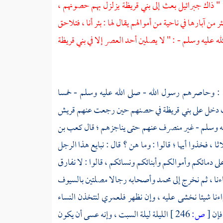
 " ذاك
جبرائيل
بعث إلى
بني قريظة
يزلزل بهم حصونهم ،
ر من آبارها في ناحية من أموالهم يقال لها : بئر أنا ، فتلاحق
له عليه وسلم - : " لا يصلين أحد العصر إلا في
بني قريظة
 : وحاصرهم رسول الله - صلى الله عليه وسلم - خمسا
دخل على
بني قريظة
في حصنهم حين رجعت عنهم
قريش
 عليه وسلم - غير منصرف عنهم حتى يناجزهم ؛ قال
كعب بن
ا ، فخذوا أيها ؛ قالوا : وما هن ؟ قال : نبايع هذا الرجل
على دمائكم وأموالكم وأبنائكم ونسائكم ، قالوا : لا نفارق
اءنا ، ثم نخرج إلى
محمد
وأصحابه رجالا مصلتين بالسيوف
ءنا شيئا نخشى عليه ، وإن نظهر فلعمري لنتخذن النساء
 فإن
[
ص:
246 ]
الليلة ليلة السبت ، وإنه عسى أن يكون