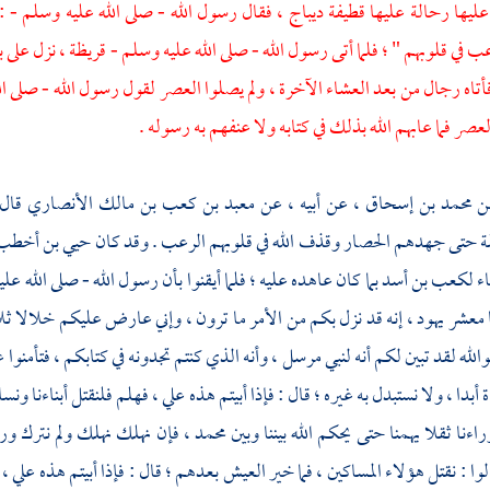
عليها رحالة عليها قطيفة ديباج ، فقال رسول الله - صلى الله عليه وسلم - :
 في قلوبهم " ؛ فلما أتى رسول الله - صلى الله عليه وسلم -
قريظة ،
نزل على بئ
فأتاه رجال من بعد العشاء الآخرة ، ولم يصلوا العصر لقول رسول الله - صلى ال
عصر فما عابهم الله بذلك في كتابه ولا عنفهم به رسوله .
ن
محمد بن إسحاق ،
عن أبيه ، عن
معبد بن كعب بن مالك الأنصاري
قال
ة حتى جهدهم الحصار وقذف الله في قلوبهم الرعب . وقد كان
حيي بن أخطب
اء
لكعب بن أسد
بما كان عاهده عليه ؛ فلما أيقنوا بأن رسول الله - صلى الله
ا معشر يهود ، إنه قد نزل بكم من الأمر ما ترون ، وإني عارض عليكم خلالا ثلاث
لله لقد تبين لكم أنه لنبي مرسل ، وأنه الذي كنتم تجدونه في كتابكم ، فتأمنوا 
أبدا ، ولا نستبدل به غيره ؛ قال : فإذا أبيتم هذه علي ، فهلم فلنقتل أبناءنا ونس
راءنا ثقلا يهمنا حتى يحكم الله بيننا وبين
محمد ،
فإن نهلك نهلك ولم نترك ورا
الوا : نقتل هؤلاء المساكين ، فما خير العيش بعدهم ؛ قال : فإذا أبيتم هذه علي ،