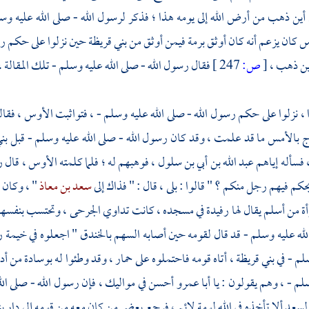
أين ذهب من أرض الله إلى يومه هذا ؛ فذكر لرسول الله - صلى الله عليه وسلم
كان يزعم أنه كان أوثق برمة فيمن أوثق من
بني قريظة
حين نزلوا على حكم رس
ين ذهب ،
[
ص:
247 ]
فقال رسول الله - صلى الله عليه وسلم - تلك المقالة ، 
 ، نزلوا على حكم رسول الله - صلى الله عليه وسلم - ، فتواثبت
الأوس ،
فقال
ج
بالأمس ما قد علمت ، وقد كان رسول الله - صلى الله عليه وسلم - قبل
بن
 فسأله إياهم
عبد الله بن أبي بن سلول ،
فوهبهم له ؛ فلما كلمته
الأوس ،
قال ر
حكم فيهم رجل منكم ؟ " قالوا : بلى ، قال : " فذاك إلى
سعد بن معاذ
" ، وكان
أة من أسلم يقال لها
رفيدة
في مسجده ، كانت تداوي الجرحى ، وتحتسب بنفسها
الله عليه وسلم - قد قال لقومه حين أصابه السهم
بالخندق
" اجعلوه في خيمة
ر
سلم - في
بني قريظة ،
أتاه قومه فاحتملوه على حمار ، وقد وطئوا له بوسادة من أد
سلم - ، وهم يقولون : يا
أبا عمرو
أحسن في مواليك ، فإن رسول الله - صلى الل
لسعد
ألا تأخذه في الله لومة لائم ، فرجع بعض من كان معه من قومه إلى دار ب