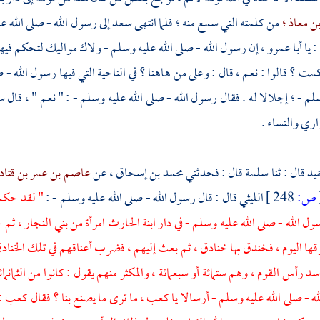
ن معاذ ؛
من كلمته التي سمع منه ؛ فلما انتهى
سعد
إلى رسول الله - صلى الله ع
: يا
أبا عمرو ،
إن رسول الله - صلى الله عليه وسلم - ولاك مواليك لتحكم فيه
مت ؟ قالوا : نعم ، قال : وعلى من هاهنا ؟ في الناحية التي فيها رسول الله
سلم - ؛ إجلالا له . فقال رسول الله - صلى الله عليه وسلم - : " نعم " ، قال
س
ري والنساء .
ميد
قال : ثنا
سلمة
قال : فحدثني
محمد بن إسحاق ،
عن
عاصم بن عمر بن قتادة
ص:
248 ]
الليثي
قال : قال رسول الله - صلى الله عليه وسلم - :
" لقد حكمت
 الله - صلى الله عليه وسلم - في دار
ابنة الحارث امرأة من بني النجار ،
ثم خ
ها اليوم ، فخندق بها خنادق ، ثم بعث إليهم ، فضرب أعناقهم في تلك الخنادق 
سد
رأس القوم ، وهم ستمائة أو سبعمائة ، والمكثر منهم يقول : كانوا من الثمانمائة
ه - صلى الله عليه وسلم - أرسالا يا
كعب ،
ما ترى ما يصنع بنا ؟ فقال
كعب :