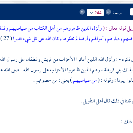
صفحة
244
يل قوله تعالى : (
وأنزل الذين ظاهروهم من أهل الكتاب من صياصيهم وقذف ف
هم وديارهم وأموالهم وأرضا لم تطئوها وكان الله على كل شيء قديرا
( 27 ) )
ى ذكره - : وأنزل الله الذين أعانوا الأحزاب من
قريش
وغطفان
على رسول الله
ى بذلك
بني قريظة ،
وهم الذين ظاهروا الأحزاب على رسول الله - صلى الله عل
نوا يهودا : وقوله : (
من صياصيهم
) يعني : من حصونهم .
قلنا في ذلك قال أهل التأويل .
 ذلك :