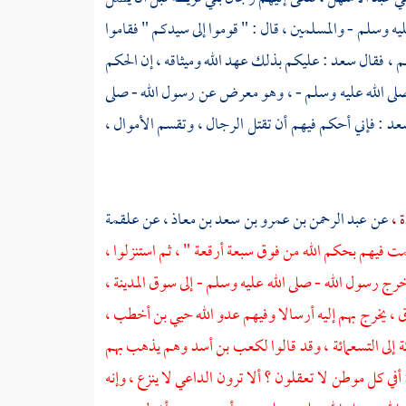
ليه وسلم - والمسلمين ، قال : " قوموا إلى سيدكم " فقاموا
م ، فقال
سعد :
عليكم بذلك عهد الله وميثاقه ، إن الحكم
 - صلى الله عليه وسلم - ، وهو معرض عن رسول الله - صلى
عد
: فإني أحكم فيهم أن تقتل الرجال ، وتقسم الأموال ،
 ،
عن
عبد الرحمن بن عمرو بن سعد بن معاذ ،
عن
علقمة
 فيهم بحكم الله من فوق سبعة أرقعة " ، ثم استنزلوا ،
رج رسول الله - صلى الله عليه وسلم - إلى سوق
المدينة ،
، يخرج بهم إليه أرسالا وفيهم عدو الله
حيي بن أخطب ،
 إلى التسعمائة ، وقد قالوا
لكعب بن أسد
وهم يذهب بهم
أفي كل موطن لا تعقلون ؟ ألا ترون الداعي لا ينزع ، وإنه