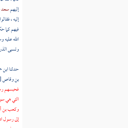
إليهم
سعد ب
القول في تأويل قوله تعالى " يا أيها الذين
إليه ، فقالوا 
آمنوا لا تدخلوا بيوت النبي إلا أن يؤذن لكم إلى
طعام غير ناظرين إناه "
فيهم كما حك
الله عليه و
القول في تأويل قوله تعالى " إن تبدوا شيئا أو
تخفوه فإن الله كان بكل شيء عليما "
وتسبى الذرا
القول في تأويل قوله تعالى " لا جناح عليهن
حدثنا
ابن ح
في آبائهن ولا أبنائهن ولا إخوانهن ولا أبناء
إخوانهن "
بن وقاص
[
فحبسهم رسول
القول في تأويل قوله تعالى " إن الله وملائكته
يصلون على النبي يا أيها الذين آمنوا صلوا عليه
التي هي سوق
وسلموا تسليما "
وكعب بن أ
القول في تأويل قوله تعالى " إن الذين يؤذون
إلى رسول الل
الله ورسوله لعنهم الله في الدنيا والآخرة "