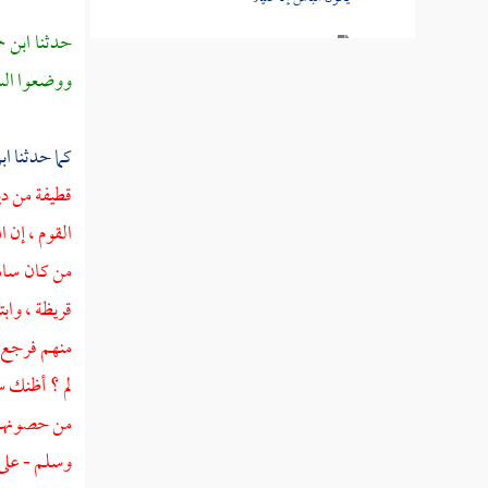
حدثنا
ابن ح
القول في تأويل قوله تعالى " يحسبون
الأحزاب لم يذهبوا "
ووضعوا السل
القول في تأويل قوله تعالى " لقد كان لكم في
كما حدثنا
اب
رسول الله أسوة حسنة "
قطيفة من دي
القول في تأويل قوله تعالى " من المؤمنين
القوم ، إن ا
رجال صدقوا ما عاهدوا الله عليه "
من كان سامع
القول في تأويل قوله تعالى " ورد الله الذين
قريظة ،
وابت
كفروا بغيظهم لم ينالوا خيرا "
منهم فرجع 
القول في تأويل قوله تعالى " وأنزل الذين
لم ؟ أظنك س
ظاهروهم من أهل الكتاب من صياصيهم وقذف
في قلوبهم الرعب "
من حصونهم ق
وسلم - على
القول في تأويل قوله تعالى " يا أيها النبي قل