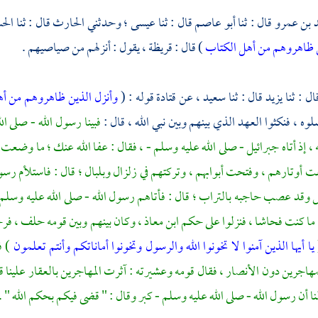
 بن عمرو
قال : ثنا
أبو عاصم
قال : ثنا
عيسى ؛
وحدثني
الحارث
قال : ثنا
الح
ن ظاهروهم من أهل الكتاب
) قال :
قريظة ،
يقول : أنزلهم من صياصيهم .
ال : ثنا
يزيد
قال : ثنا
سعيد ،
عن
قتادة
قوله : (
وأنزل الذين ظاهروهم من أ
وه ، فنكثوا العهد الذي بينهم وبين نبي الله ، قال :
فبينا رسول الله - صلى ا
 إذ أتاه
جبرائيل - صلى الله عليه وسلم - ،
فقال : عفا الله عنك ؛ ما وضعت ا
ت أوتارهم ، وفتحت أبوابهم ، وتركتهم في زلزال وبلبال ؛ قال : فاستلأم رسو
س وقد عصب حاجبه بالتراب ؛ قال : فأتاهم رسول الله - صلى الله عليه وسلم -
ما كنت فحاشا ، فنزلوا على حكم
ابن معاذ ،
وكان بينهم وبين قومه حلف ، فرجو
يا أيها الذين آمنوا لا تخونوا الله والرسول وتخونوا أماناتكم وأنتم تعلمون
) ف
مهاجرين دون
الأنصار ،
فقال قومه وعشيرته : آثرت
المهاجرين
بالعقار علينا 
نا أن رسول الله - صلى الله عليه وسلم - كبر وقال : " قضى فيكم بحكم الله " .