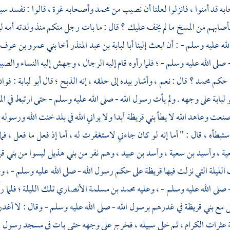
ه قد أمنوا ، فانزلوا لعلنا أن نصيب من
محمد
وأصحابه غرة ، قالوا : نفسد سبت
ابهم من المسخ ما لم يخف عليك ؟ قال : ما بات رجل منكم منذ ولدته أمه ليلة
لله عليه وسلم - : أن ابعث إلينا
أبا لبابة بن عبد المنذر أخا بني عمرو بن عوف
صلى الله عليه وسلم - ؛ فلما رأوه قام إليه الرجال ، وجهش إليه النساء والصبي
ى حكم
محمد ؟
قال : نعم ، وأشار بيده إلى حلقه ، إنه الذبح ؛ قال
أبو لبابة
: فوا
و لبابة
على وجهه . ولم يأت رسول الله - صلى الله عليه وسلم - حتى ارتبط في ا
ا صنعت وعاهد الله لا يطأ
بني قريظة
أبدا ولا يراني الله في بلد خنت الله ورسوله 
ستبطأه ، قال : " أما إنه لو كان جاءني لاستغفرت له ، أما إذ فعل ما فعل ، فما
ية ،
وأسيد بن سعية ،
وأسد بن عبيد ،
وهم نفر من
بني هذيل
ليسوا من
بني ق
الليلة التي نزلت فيها
قريظة
على حكم رسول الله - صلى الله عليه وسلم - ، و
 صلى الله عليه وسلم - ، وعليه
محمد بن مسلمة الأنصاري
تلك الليلة ؛ فلما ر
ل مع
بني قريظة
في غدرهم برسول الله - صلى الله عليه وسلم - وقال : لا أغد
ة عثرات الكرام ، ثم خلى سبيله ، فخرج على وجهه حتى بات في مسجد رسول ال