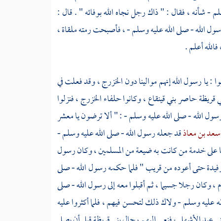
 - شأنه ، فقال : " ذاك رجل نجاه الله بوفائه " . قال :
ول الله - صلى الله عليه وسلم - ، فأصبحت رمته ملقاة ،
فالله أعلم .
وا : يا رسول الله إنهم موالينا دون
الخزرج ،
وقد فعلت في
ي قريظة
حاصر
بني قينقاع ،
وكانوا حلفاء
الخزرج ،
فنزلوا
سول الله - صلى الله عليه وسلم - : " ألا ترضون يا معشر
سعد بن معاذ
قد جعله رسول الله - صلى الله عليه وسلم -
 على خدمة من كانت به ضيعة من المسلمين ، وكان رسول
فيدة
حتى أعوده من قريب " فلما حكمه رسول الله - صلى
م ، وكان رجلا جسيما ، ثم أقبلوا معه إلى رسول الله - صلى
ه عليه وسلم - ولاك ذلك لتحسن فيهم ، فلما أكثروا عليه
ني
عبد الأشهل ،
فنعى إليهم رجال
بني قريظة
قبل أن يصل