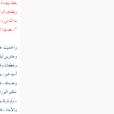
لأزواجك إن كنتن تردن الحياة الدنيا وزينتها
بغلة بيضاء 
فتعالين أمتعكن وأسرحكن سراحا جميلا "
ويقذف الرعب
به الناس ، 
القول في تأويل قوله تعالى " يا نساء النبي من
يأت منكن بفاحشة مبينة يضاعف لها العذاب
"
، فصلوا ال
ضعفين "
القول في تأويل قوله تعالى " ومن يقنت منكن
والحديث ع
لله ورسوله وتعمل صالحا نؤتها أجرها مرتين
وعشرين ليل
وأعتدنا لها رزقا كريما "
وغطفان
وف
القول في تأويل قوله تعالى " يا نساء النبي
أسد
لهم : ي
لستن كأحد من النساء إن اتقيتن "
ونصدقه ، فوا
القول في تأويل قوله تعالى " واذكرن ما يتلى
حكم التوراة 
في بيوتكن من آيات الله والحكمة "
، ولم نترك و
القول في تأويل قوله تعالى " إن المسلمين
والأبناء ، ق
والمسلمات والمؤمنين والمؤمنات والقانتين