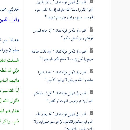
القول في تأويل قوله تعالى " يا أيها الذين
حدثني
محمد
آمنوا اذكروا نعمة الله عليكم إذ جاءتكم جنود
فأرسلنا عليهم ريحا وجنودا لم تروها "
وأنزل الذي
القول في تأويل قوله تعالى " إذ جاءوكم من
فوقكم ومن أسفل منكم "
حدثنا
بشر
ق
سفيان
وراسل
القول في تأويل قوله تعالى " وإذ قالت طائفة
منهم يا أهل يثرب لا مقام لكم فارجعوا "
غسلت شقه ،
فإني قد قطع
القول في تأويل قوله تعالى " ولقد كانوا
فاتبعه النا
عاهدوا الله من قبل لا يولون الأدبار "
أبا القاسم ،
القول في تأويل قوله تعالى " قل لن ينفعكم
فأنزل الله (
الفرار إن فررتم من الموت أو القتل "
عقارهم لل
القول في تأويل قوله تعالى " قد يعلم الله
لهم . وذكر ل
المعوقين منكم والقائلين لإخوانهم هلم إلينا ولا
يأتون البأس إلا قليلا "