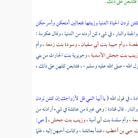
فتتابعن على ذلك .
نتن تردن الحياة الدنيا وزينتها فتعالين أمتعكن وأسرحكن
الجنة والنار ، في شيء كن أردنه من الدنيا ، وقال
عكرمة :
صة ،
وأم حبيبة بنت أبي سفيان ،
وسودة بنت زمعة ،
وأم
ينب بنت جحش الأسدية ،
وجويرية بنت الحارث من بني
 الله - صلى الله عليه وسلم - ، فتتابعن كلهن على ذلك ،
دة ،
في قول الله (
يا أيها النبي قل لأزواجك إن كنتن تردن
والنار . قال
قتادة
: وهي غيرة من
عائشة
في شيء أرادته من
عة ،
وأم سلمة بنت أبي أمية ،
وزينب بنت جحش ،
[
ص:
ت حيي بن أخطب ،
فبدأ
بعائشة ، وكانت
أحبهن إليه ، فلما