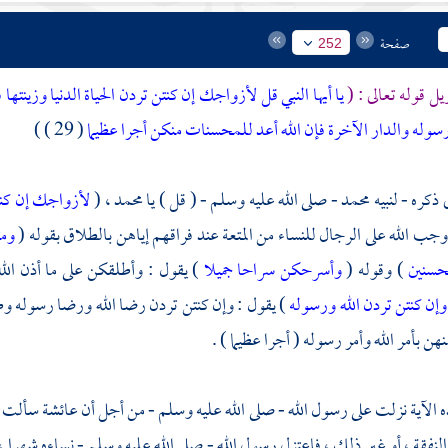
صفحة
252
يل قوله تعالى : (
يا أيها النبي قل لأزواجك إن كنتن تردن الحياة الدنيا وزينت
رسوله والدار الآخرة فإن الله أعد للمحسنات منكن أجرا عظيما
( 29 ) )
 ذكره - لنبيه
محمد
- صلى الله عليه وسلم - ( قل ) يا
محمد ،
(
لأزواجك إن كنتن
وجب الله على الرجال للنساء من المتعة عند فراقهم إياهن بالطلاق بقوله (
ومت
محسنين
) وقوله (
وأسرحكن سراحا جميلا
) يقول : وأطلقكن على ما أذن الله
وإن كنتن تردن الله ورسوله
) يقول : وإن كنتن تردن رضا الله ورضا رسوله وطا
ن بأمر الله وأمر رسوله ( أجرا عظيما ) .
 الآية نزلت على رسول الله - صلى الله عليه وسلم - من أجل أن
عائشة
سألت رس
 النفقة ، أو غير ذلك ، فاعتزل رسول الله - صلى الله عليه وسلم - نساءه شهرا ، ف