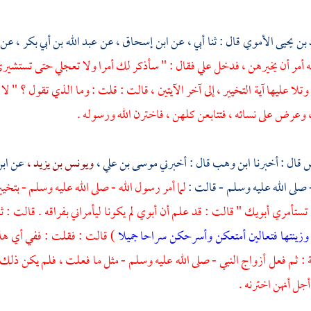
بن يحيى الأموي
قال : ثنا أبي ، عن
ابن إسحاق ،
عن
عبد الله بن أبي بكر ،
عن
ئه أمر أن يخيرهن ، فدخل علي فقال : " سأذكر لك أمرا ولا تعجلي حتى تستشيري أب
تلا عليها آية التخيير ، إلى آخر الآيتين ، قالت : قلت : وما الذي تقول ؟ " ل
وعرض على نسائه ، فتتابعن كلهن ، فاخترن الله ورسوله .
س
قال : أخبرنا
ابن وهب
قال : أخبرني
موسى بن علي ،
ويونس بن يزيد ،
عن
اب
 صلى الله عليه وسلم - قالت :
لما أمر رسول الله - صلى الله عليه وسلم - بتخيي
ستأمري أبويك " قالت : قد علم أن أبوي لم يكونا ليأمراني بفراقه . قالت : ثم
يا وزينتها فتعالين أمتعكن وأسرحكن سراحا جميلا
) قالت : فقلت : ففي أي هذا 
ة
: ثم فعل أزواج النبي - صلى الله عليه وسلم - مثل ما فعلت ، فلم يكن ذلك ح
أجل أنهن اخترنه .