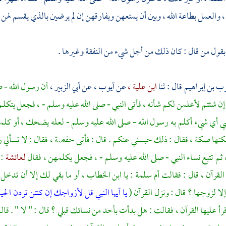
 ، والعمل بطاعة الله ، وبين أن يمتعهن ويفارقهن إن لم يرضين بالذي يقسم له
 بقول من قال : كان ذلك من أجل شيء من النفقة وغيرها .
ب بن إبراهيم
قال : ثنا
ابن علية ،
عن
أيوب ،
عن أبي الزبير ،
أن رسول الله - ص
إن شئتم لأعلمن لكم شأنه ، فأتى النبي - صلى الله عليه وسلم - ، فجعل يتكل
ي أي شيء أكلم به رسول الله - صلى الله عليه وسلم - لعله يضحك ، أو كلمة 
كتها صكة ، فقال : ذلك حبسني عنكم . قال : فأتى
حفصة ،
فقال : لا تسألي 
 ثم تتبع نساء النبي - صلى الله عليه وسلم - ، فجعل يكلمهن ، فقال
لعائشة
: 
القرآن ، قال : فقالت
أم سلمة
: يا
ابن الخطاب ،
أو ما بقي لك إلا أن تدخل ب
إلا لزوجها ؟ قال : ونزل القرآن (
يا أيها النبي قل لأزواجك إن كنتن تردن الحياة
رأ عليها القرآن ، فقالت : هل بدأت بأحد من نسائك قبلي ؟ قال : " لا " . قالت