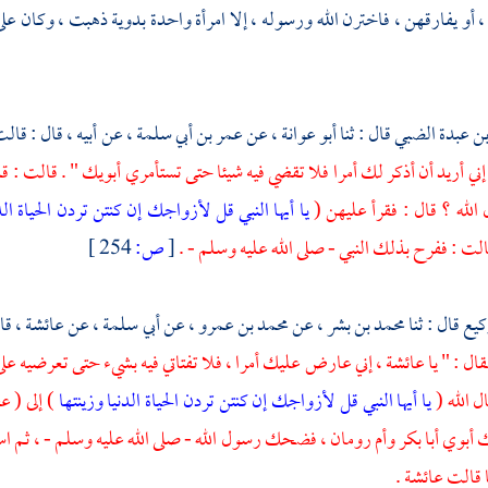
، أو يفارقهن ، فاخترن الله ورسوله ، إلا امرأة واحدة بدوية ذهبت ، وكان 
بن عبدة الضبي
قال : ثنا
أبو عوانة ،
عن
عمر بن أبي سلمة ،
عن أبيه ، قال : قال
إني أريد أن أذكر لك أمرا فلا تقضي فيه شيئا حتى تستأمري أبويك " . قالت : قلت
الله ؟ قال : فقرأ عليهن (
يا أيها النبي قل لأزواجك إن كنتن تردن الحياة الد
لت : ففرح بذلك النبي - صلى الله عليه وسلم - .
[
ص:
254 ]
كيع
قال : ثنا
محمد بن بشر ،
عن
محمد بن عمرو ،
عن
أبي سلمة ،
عن
عائشة ،
قا
قال : " يا
عائشة ،
إني عارض عليك أمرا ، فلا تفتاتي فيه بشيء حتى تعرضيه عل
ل الله (
يا أيها النبي قل لأزواجك إن كنتن تردن الحياة الدنيا وزينتها
) إلى ( ع
ك أبوي
أبا بكر
وأم رومان ،
فضحك رسول الله - صلى الله عليه وسلم - ، ثم است
ا قالت
عائشة
.