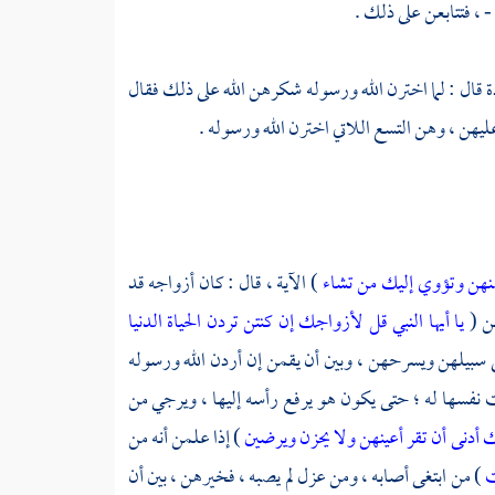
 ، فتتابعن على ذلك .
ة
قال : لما اخترن الله ورسوله شكرهن الله على ذلك فقال
ليهن ، وهن التسع اللاتي اخترن الله ورسوله .
نهن وتؤوي إليك من تشاء
) الآية ، قال : كان أزواجه قد
هن (
يا أيها النبي قل لأزواجك إن كنتن تردن الحياة الدنيا
ي سبيلهن ويسرحهن ، وبين أن يقمن إن أردن الله ورسوله
بت نفسها له ؛ حتى يكون هو يرفع رأسه إليها ، ويرجي من
 أدنى أن تقر أعينهن ولا يحزن ويرضين
) إذا علمن أنه من
ت
) من ابتغى أصابه ، ومن عزل لم يصبه ، فخيرهن ، بين أن