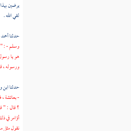
يرضين بهذا 
تفسير سورة إبراهيم
لقي الله .
تفسير سورة الحجر
حدثنا
أحمد 
تفسير سورة النحل
وسلم - : " 
تفسير سورة الإسراء
هو يا رسول 
تفسير سورة الكهف
ورسوله ، قا
تفسير سورة مريم
حدثنا
ابن و
تفسير سورة طه
-
بعائشة ،
ف
تفسير سورة الأنبياء
؟ قال : " قا
أؤامر في ذل
تفسير سورة الحج
نقول مثل م