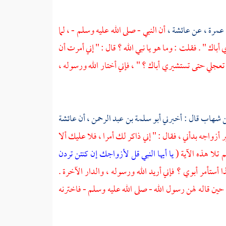
عمرة ،
عن
عائشة ،
أن النبي - صلى الله عليه وسلم - ، لما
اك " . فقلت : وما هو يا نبي الله ؟ قال : " إني أمرت أن
ا تعجلي حتى تستشيري أباك ؟ " ، فإني أختار الله ورسوله ،
ن شهاب
قال : أخبرني
أبو سلمة بن عبد الرحمن ،
أن
عائشة
ر أزواجه بدأني ، فقال : " إني ذاكر لك أمرا ، فلا عليك ألا
 تلا هذه الآية (
يا أيها النبي قل لأزواجك إن كنتن تردن
أستأمر أبوي ؟ فإني أريد الله ورسوله ، والدار الآخرة .
ين قاله لهن رسول الله - صلى الله عليه وسلم - فاخترنه