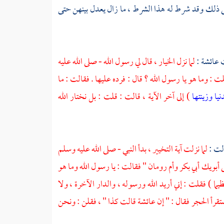
على ذلك وقد شرط له هذا الشرط ، ما زال يعدل بينهن حتى
ت
عائشة
:
لما نزل الخيار ، قال لي رسول الله - صلى الله عليه
 : وما هو يا رسول الله ؟ قال : فرده عليها . فقالت : ما
نيا وزينتها
) إلى آخر الآية ، قالت : قلت : بل نختار الله
لت :
لما نزلت آية التخيير ، بدأ النبي - صلى الله عليه وسلم
ى أبويك
أبي بكر
وأم رومان "
فقالت : يا رسول الله وما هو
ظيما ) فقلت : إني أريد الله ورسوله ، والدار الآخرة ، ولا
قرأ الحجر فقال : " إن
عائشة
قالت كذا " ، فقلن : ونحن