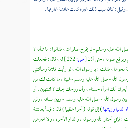
ن . وقيل : كان سبب ذلك غيرة كانت
عائشة
غارتها .
لى الله عليه وسلم - لم يخرج صلوات ، فقالوا : ما شأنه ؟
م ويرفع صوته ، حتى أذن
[
ص:
252 ]
له ، قال : فجعلت
نحوها ، فقلت : يا رسول الله ، لو رأيت فلانة وسألتني
رسول الله - صلى الله عليه وسلم - شيئا ، ما كانت لك من
أيغرك أنك امرأة حسناء ، وأن زوجك يحبك ؟ لتنتهين ، أو
ين رسول الله - صلى الله عليه وسلم - وبين نسائه ، ولن
 الدنيا وزينتها
) إلى قوله ( أجرا عظيما ) قال : فبدأ
بعائشة
 : فإني أختار الله ورسوله ، والدار الآخرة ، ولا تخبرهن