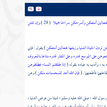
ها فتعالين أمتعكن وأسرحكن سراحا جميلا
( 28 )
وإن كنتن
 تردن الحياة الدنيا وزينتها فتعالين أمتعكن
) يقول : فإني
عوهن على الموسع قدره وعلى المقتر قدره متاعا بالمعروف
 به ، وأدب به عباده بقوله (
إذا طلقتم النساء فطلقوهن
عتهما فأطعنهما . (
فإن الله أعد للمحسنات منكن
) وهن
ول الله - صلى الله عليه وسلم - شيئا من عرض الدنيا ،
يما ذكر ، ثم أمره الله أن يخيرهن بين الصبر عليه ، والرضا