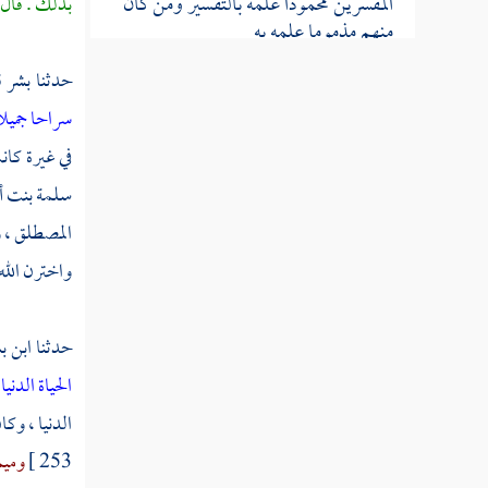
المفسرين محمودا علمه بالتفسير ومن كان
بذلك . قال 
منهم مذموما علمه به
حدثنا
بشر
ق
القول في تأويل أسماء القرآن وسوره
سراحا جميل
وآيه
في غيرة كان
سلمة بنت أب
القول في تأويل أسماء فاتحة الكتاب
المصطلق ،
و
القول في تأويل الاستعاذة
واخترن الله
القول في تأويل البسملة
حدثنا
ابن ب
تفسير سورة الفاتحة
الحياة الدنيا
تفسير سورة البقرة
الدنيا ، وكا
253 ]
وميم
تفسير سورة آل عمران