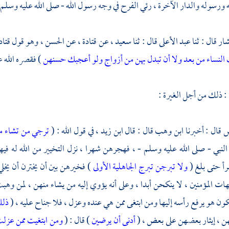
 ورسوله والدار الآخرة ، رئي الفرح في وجه رسول الله - صلى الله عليه وسلم -
شار
قال : ثنا
عبد الأعلى
قال : ثنا
سعيد ،
عن
قتادة ،
عن
الحسن ،
وهو قول
قتاد
 النساء من بعد ولا أن تبدل بهن من أزواج ولو أعجبك حسنهن
) فقصره الله ع
: ذلك من أجل الغيرة :
س
قال : أخبرنا
ابن وهب
قال : قال
ابن زيد ،
في قول الله : (
ترجي من تشاء م
النبي - صلى الله عليه وسلم - ، فهجرهن شهرا ، نزل التخيير من الله له في
رأ حتى بلغ (
ولا تبرجن تبرج الجاهلية الأولى
) فخيرهن بين أن يخترن أن يخل
هات المؤمنين ، لا ينكحن أبدا ، وعلى أنه يؤوي إليه من يشاء منهن ، لمن وه
ون هو يرفع رأسه إليها ومن ابتغى ممن هي عنده وعزل ، فلا جناح عليه ، (
ذلك
ن ، إيثار بعضهن على بعض ، (
أدنى أن يرضين
) قال : (
ومن ابتغيت ممن عزل