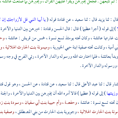
: ثم تتبعهن . فجعل يخيرهن ويقرأ عليهن القرآن ، ويخبرهن بما صنعت
عائشة ،
ال : ثنا
يزيد
قال : ثنا
سعيد ،
عن
قتادة
قوله (
يا أيها النبي قل لأزواجك إن ك
ا
) إلى قوله ( أجرا عظيما ) قال : قال
الحسن
وقتادة
: خيرهن بين الدنيا والآخرة و
ت غارتها
عائشة ،
وكان تحته يومئذ تسع نسوة ، خمس من
قريش
:
عائشة ،
وحف
ي أمية ،
وكانت تحته
صفية ابنة حيي الخيبرية ،
وميمونة بنت الحارث الهلالية ،
وز
بدأ
بعائشة ،
فلما اختارت الله ورسوله والدار الآخرة ، رئي الفرح في وجه رسول
 ورسوله والدار الآخرة .
شار
قال : ثنا
عبد الأعلى
قال : ثنا
سعيد ،
عن
قتادة ،
عن
الحسن ،
وهو قول
قتا
 وزينتها
) إلى قوله ( عظيما ) قالا أمره الله أن يخيرهن بين الدنيا والآخرة ، والجنة 
ن تحته تسع نسوة :
عائشة ،
وحفصة ،
وأم حبيبة بنت أبي سفيان ،
وسودة بنت زم
ونة بنت الحارث الهلالية ،
وجويرية بنت الحارث من بني المصطلق ،
وصفية بن