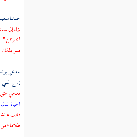
تفسير سورة المؤمنون
تفسير سورة النور
حدثنا
سعيد 
نزل إلى نسا
تفسير سورة الفرقان
أخيركن " . و
تفسير سورة الشعراء
فسر بذلك ، 
تفسير سورة النمل
حدثني
يون
تفسير سورة القصص
زوج النبي -
تفسير سورة العنكبوت
تعجلي حتى ت
تفسير سورة الروم
الحياة الدن
قالت
عائش
تفسير سورة لقمان
طلاقا ؛ من 
تفسير سورة السجدة