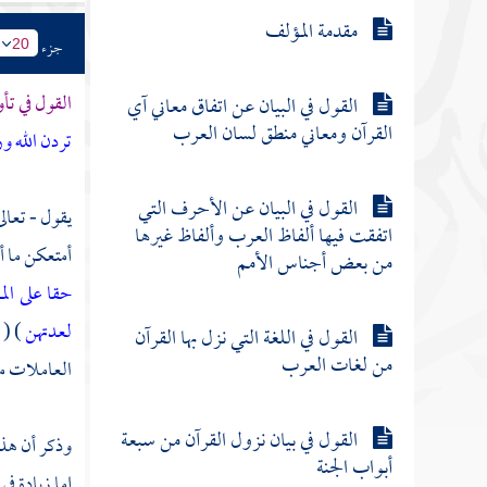
مقدمة المؤلف
جزء
20
القول في تأو
القول في البيان عن اتفاق معاني آي
القرآن ومعاني منطق لسان العرب
تردن الله و
القول في البيان عن الأحرف التي
يقول - تعالى
اتفقت فيها ألفاظ العرب وألفاظ غيرها
أمتعكن ما أ
من بعض أجناس الأمم
حقا على ال
لعدتهن
) (
القول في اللغة التي نزل بها القرآن
من لغات العرب
العاملات منه
القول في بيان نزول القرآن من سبعة
وذكر أن هذه
أبواب الجنة
إما زيادة في