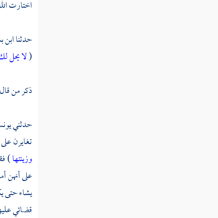
اختارت الله
تفسير سورة النساء
تفسير سورة المائدة
حدثنا
ابن ب
(
لا يحل لك
تفسير سورة الأنعام
تفسير سورة الأعراف
ذكر من قال 
تفسير سورة الأنفال
حدثني
يون
تفسير سورة التوبة
تغايرن على 
تفسير سورة يونس
وزينتها
) فق
تفسير سورة هود
على أنهن أم
يشاء حتى يك
تفسير سورة يوسف
قضائي عليه
تفسير سورة الرعد